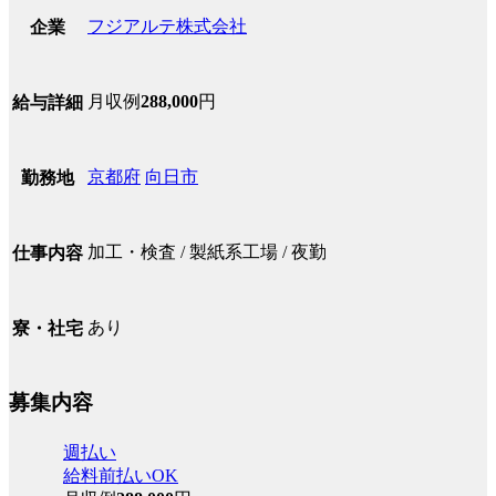
フジアルテ株式会社
企業
月収例
288,000
円
給与詳細
京都府
向日市
勤務地
加工・検査 / 製紙系工場 / 夜勤
仕事内容
あり
寮・社宅
募集内容
週払い
給料前払いOK