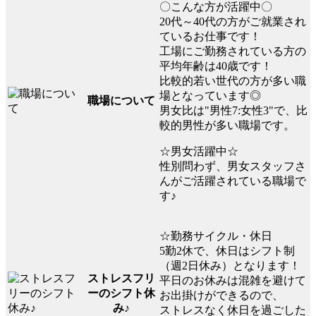
〇こんな方が活躍中〇
20代～40代の方がご就業され
ているお仕事です！
工場にご勤務されている方の
平均年齢は40歳です！
比較的若い世代の方が多い職
場となっています◎
職場について
男女比は"男性7:女性3"で、比
較的男性が多い職場です。
☆男女活躍中☆
性別問わず、男女スタッフさ
んがご活躍されている職場で
す♪
☆勤務サイクル・休日
5勤2休で、休日はシフト制
（週2日休み）となります！
ストレスフリ
平日のお休みは混雑を避けて
ーのシフト休
お出掛けができるので、
み♪
ストレスなく休日を過ごした