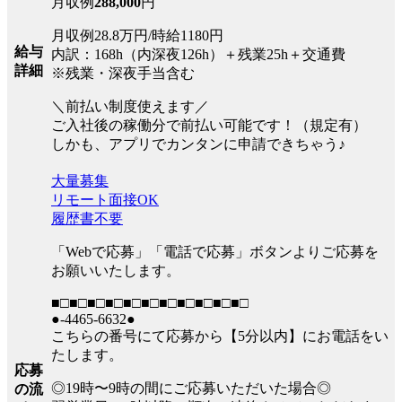
月収例
288,000
円
月収例28.8万円/時給1180円
給与
内訳：168h（内深夜126h）＋残業25h＋交通費
詳細
※残業・深夜手当含む
＼前払い制度使えます／
ご入社後の稼働分で前払い可能です！（規定有）
しかも、アプリでカンタンに申請できちゃう♪
大量募集
リモート面接OK
履歴書不要
「Webで応募」「電話で応募」ボタンよりご応募を
お願いいたします。
■□■□■□■□■□■□■□■□■□■□■□
●-4465-6632●
こちらの番号にて応募から【5分以内】にお電話をい
たします。
応募
◎19時〜9時の間にご応募いただいた場合◎
の流