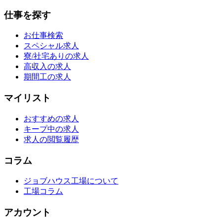
仕事を探す
お仕事検索
スペシャル求人
寮/社宅ありの求人
高収入の求人
期間工の求人
マイリスト
おすすめの求人
キープ中の求人
求人の閲覧履歴
コラム
ジョブハウス工場について
工場コラム
アカウント