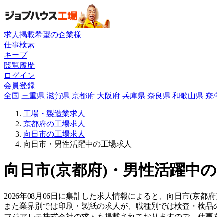
求人掲載希望の企業様
仕事検索
キープ
閲覧履歴
ログイン
会員登録
全国
三重県
滋賀県
京都府
大阪府
兵庫県
奈良県
和歌山県
寮
工場・製造業求人
京都府の工場求人
向日市の工場求人
向日市・男性活躍中の工場求人
向日市(京都府)・男性活躍中の
2026年08月06日に集計した求人情報によると、向日市(京都
また業界別では印刷・製紙の求人が、職種別では検査・検品
フジアルテ株式会社の求人も掲載されておりますので、仕事