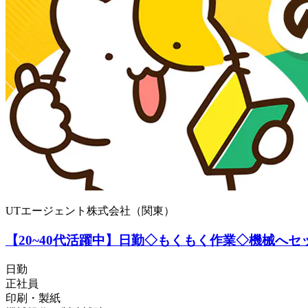
UTエージェント株式会社（関東）
【20~40代活躍中】日勤◇もくもく作業◇機械へセ
日勤
正社員
印刷・製紙