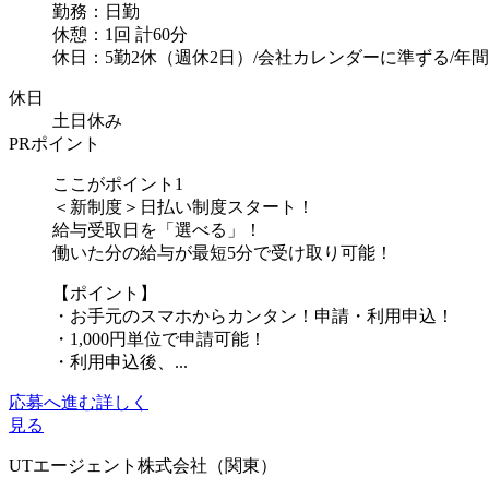
勤務：日勤
休憩：1回 計60分
休日：5勤2休（週休2日）/会社カレンダーに準ずる/年間休
休日
土日休み
PRポイント
ここがポイント1
＜新制度＞日払い制度スタート！
給与受取日を「選べる」！
働いた分の給与が最短5分で受け取り可能！
【ポイント】
・お手元のスマホからカンタン！申請・利用申込！
・1,000円単位で申請可能！
・利用申込後、...
応募へ進む
詳しく
見る
UTエージェント株式会社（関東）