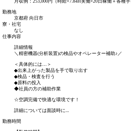
月収例：253,000円（時給×7.84H実働×20日稼働＋各種
勤務地
京都府 向日市
寮・社宅
なし
仕事内容
詳細情報
＼精密機器(分析装置)の検品やオペレーター補助♪／
＜具体的には…＞
◆出来上がった製品を手で取り出す
◆検品・検査を行う
◆原料の投入
◆社員の方の補助作業
☆空調完備で快適な環境です！
詳細については面談時に...
勤務時間