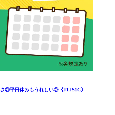
さ◎平日休みもうれしい◎《JTJS1C》