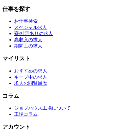
仕事を探す
お仕事検索
スペシャル求人
寮/社宅ありの求人
高収入の求人
期間工の求人
マイリスト
おすすめの求人
キープ中の求人
求人の閲覧履歴
コラム
ジョブハウス工場について
工場コラム
アカウント