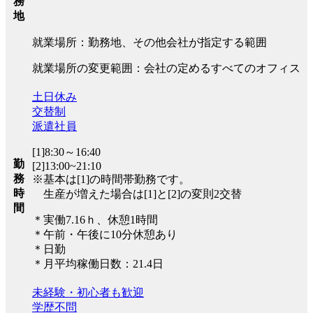
務
地
就業場所：勤務地、その他会社が指定する範囲
就業場所の変更範囲：会社の定めるすべてのオフィス
土日休み
交替制
派遣社員
[1]8:30～16:40
勤
[2]13:00~21:10
務
※基本は[1]の時間帯勤務です。
時
生産が増えた場合は[1]と[2]の変則2交替
間
＊実働7.16ｈ、休憩1時間
＊午前・午後に10分休憩あり
＊日勤
＊月平均稼働日数：21.4日
未経験・初心者も歓迎
学歴不問