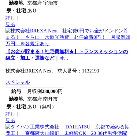
勤務地
京都府 宇治市
寮・社宅
あり
詳しく
見る
【お金が貯まる！社宅費無料★】トランスミッションの
組立・加工・運搬など｜オ...
株式会社BREXA Next 求人番号：1132193
スペシャル
給与
月収例
280,000
円
勤務地
京都府 南丹市
寮・社宅
あり（無料）
詳しく
見る