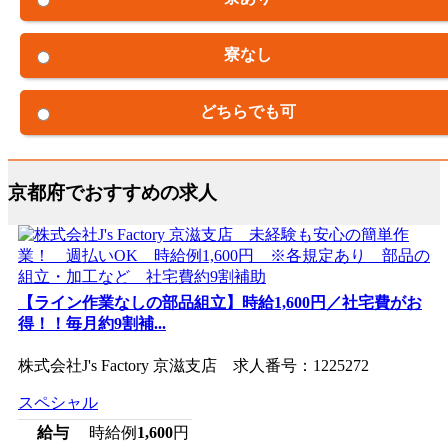
寮なし
どちらでも可
京都府でおすすめの求人
【ライン作業なしの部品組立】時給1,600円／社宅費がお
得！！毎月約9割補...
株式会社J's Factory 京滋支店 求人番号：1225272
スペシャル
給与
時給例
1,600
円