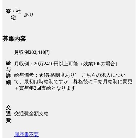
寮・社
あり
宅
募集内容
月収例
202,410
円
給
月収例：20万2410円以上可能（残業10hの場合）
与
給与備考：★[昇格制度あり] こちらの求人につい
詳
て、最初は時給制ですが 昇格後に日給月給制に変更
細
＋賞与年2回支給となります
交
交通費全額支給
通
費
履歴書不要