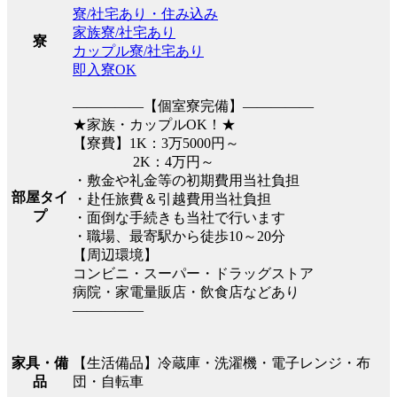
寮/社宅あり・住み込み
家族寮/社宅あり
寮
カップル寮/社宅あり
即入寮OK
―――――【個室寮完備】―――――
★家族・カップルOK！★
【寮費】1K：3万5000円～
2K：4万円～
・敷金や礼金等の初期費用当社負担
部屋タイ
・赴任旅費＆引越費用当社負担
プ
・面倒な手続きも当社で行います
・職場、最寄駅から徒歩10～20分
【周辺環境】
コンビニ・スーパー・ドラッグストア
病院・家電量販店・飲食店などあり
―――――
【生活備品】冷蔵庫・洗濯機・電子レンジ・布
家具・備
団・自転車
品