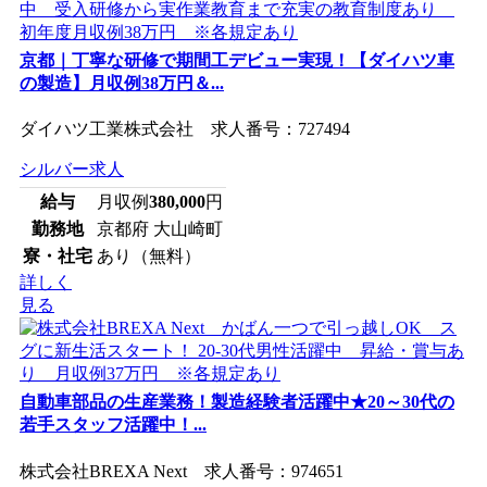
京都｜丁寧な研修で期間工デビュー実現！【ダイハツ車
の製造】月収例38万円＆...
ダイハツ工業株式会社 求人番号：727494
シルバー求人
給与
月収例
380,000
円
勤務地
京都府 大山崎町
寮・社宅
あり（無料）
詳しく
見る
自動車部品の生産業務！製造経験者活躍中★20～30代の
若手スタッフ活躍中！...
株式会社BREXA Next 求人番号：974651