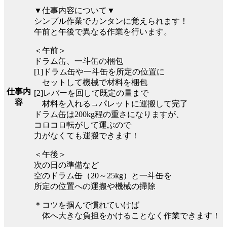
▼仕事内容について▼
シンプル作業でカンタンに覚えられます！
午前と午後で異なる作業を行います。
＜午前＞
ドラム缶、一斗缶の梱包
[1]ドラム缶や一斗缶を所定の位置に
セットして機械で材料を梱包
仕事内
[2]レバーを回して既定の量まで
容
材料を入れる→パレットに運搬して完了
ドラム缶は200kg程の重さになりますが、
コロコロ転がして運ぶので
力がなくても運搬できます！
＜午後＞
次の日の準備など
空のドラム缶（20～25kg）と一斗缶を
所定の位置への運搬や機械の掃除
＊コツを掴んで慣れていけば
体へ大きな負担をかけることなく作業できます！