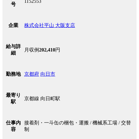
1152553
号
株式会社平山 大阪支店
企業
給与詳
月収例
202,410
円
細
京都府
向日市
勤務地
最寄り
京都線 向日町駅
駅
接着剤・一斗缶の梱包・運搬 / 機械系工場 / 交替
仕事内
制
容