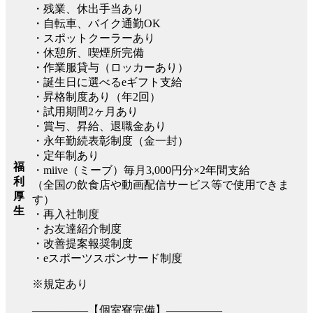
・残業、休出手当あり
・自転車、バイク通勤OK
・スポットクーラーあり
・休憩所、喫煙所完備
・作業服貸与（ロッカーあり）
・誕生日に選べるeギフト支給
・昇格制度あり（年2回）
・試用期間2ヶ月あり
・賞与、昇給、退職金あり
・永年勤続表彰制度（金一封）
・定年制あり
福
・miive（ミーブ）毎月3,000円分×2年間支給
利
（全国の飲食店や動画配信サービス等で使用できま
厚
す）
生
・再入社制度
・お友達紹介制度
・改善提案報奨制度
・eスポーツスポンサード制度
※規定あり
―――――【個室寮完備】―――――