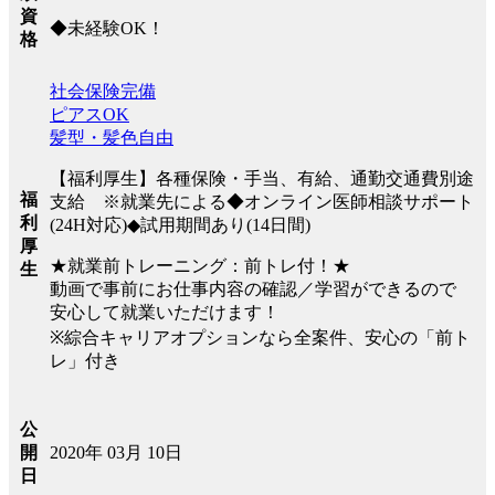
資
◆未経験OK！
格
社会保険完備
ピアスOK
髪型・髪色自由
【福利厚生】各種保険・手当、有給、通勤交通費別途
福
支給 ※就業先による◆オンライン医師相談サポート
利
(24H対応)◆試用期間あり(14日間)
厚
★就業前トレーニング：前トレ付！★
生
動画で事前にお仕事内容の確認／学習ができるので
安心して就業いただけます！
※綜合キャリアオプションなら全案件、安心の「前ト
レ」付き
公
2020年 03月 10日
開
日