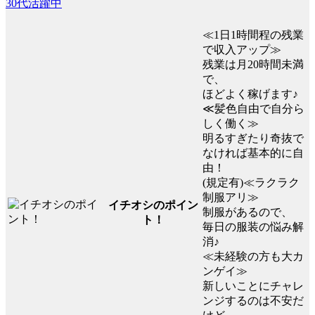
30代活躍中
≪1日1時間程の残業
で収入アップ≫
残業は月20時間未満
で、
ほどよく稼げます♪
≪髪色自由で自分ら
しく働く≫
明るすぎたり奇抜で
なければ基本的に自
由！
(規定有)≪ラクラク
制服アリ≫
イチオシのポイン
制服があるので、
ト！
毎日の服装の悩み解
消♪
≪未経験の方も大カ
ンゲイ≫
新しいことにチャレ
ンジするのは不安だ