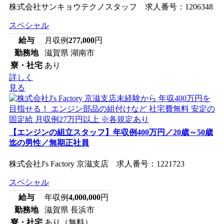
株式会社サンキョウテクノスタッフ 求人番号：1206348
スペシャル
給与
月収例
277,000
円
勤務地
滋賀県 湖南市
寮・社宅
あり
詳しく
見る
【エンジンの組立スタッフ】年収例400万円／20歳～50歳
迄の男性／無期正社員
株式会社J's Factory 京滋支店 求人番号：1221723
スペシャル
給与
年収例
4,000,000
円
勤務地
滋賀県 長浜市
寮・社宅
あり（無料）