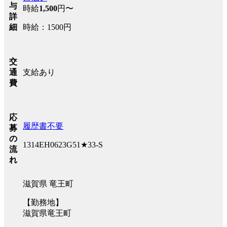
与
時給
1,500
円〜
詳
時給：1500円
細
交
支給あり
通
費
応
履歴書不要
募
の
1314EH0623G51★33-S
流
れ
滋賀県 竜王町
【勤務地】
滋賀県竜王町