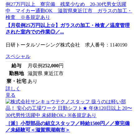
【月収例25万円以上☆】ガラスの加工・検査／温度管理
された室内での作業◎／...
日研トータルソーシング株式会社 求人番号：1140190
スペシャル
給与
月収例
252,000
円
勤務地
滋賀県 東近江市
寮・社宅
あり
詳しく
見る
［派］小型部品の組立スタッフ／時給1500円／／寮完備
／未経験可＜滋賀県湖南市＞