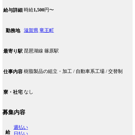
時給
1,500
円〜
給与詳細
滋賀県
竜王町
勤務地
琵琶湖線 篠原駅
最寄り駅
樹脂製品の組立・加工 / 自動車系工場 / 交替制
仕事内容
なし
寮・社宅
募集内容
週払い
給
日払い