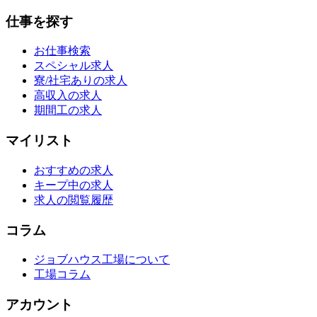
仕事を探す
お仕事検索
スペシャル求人
寮/社宅ありの求人
高収入の求人
期間工の求人
マイリスト
おすすめの求人
キープ中の求人
求人の閲覧履歴
コラム
ジョブハウス工場について
工場コラム
アカウント