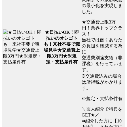
の最小化を実現しま
した。
★交通費上限3万
円！業界トップクラ
★日払いOK！即
ス！
払いのオシゴト
当社では働くあなた
も！来社不要で職
の負担を軽減する為
場見学★交通費上
に
限3万円★※規
交通費別途支給（非
定・支払条件有
課税）を行っていま
す。
※交通費込みの場合
は所得税がかかりま
す。
※規定・支払条件有
＼友人紹介で特典を
GET★／
⇒紹介した方に【10
万円】、された方に