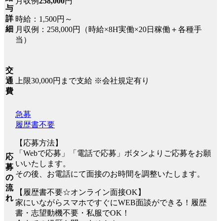
月収例
258,000
円
与
詳
時給：1,500円～
細
月収例：258,000円（時給×8H実働×20日稼働＋各種手
当）
交
上限30,000円まで支給 ※会社規定有り
通
費
急募
履歴書不要
【応募方法】
「Webで応募」「電話で応募」ボタンよりご応募をお願
応
いいたします。
募
その後、お電話にて面接のお時間を調整いたします。
の
流
【履歴書不要☆オンライン面接OK】
れ
家にいながらスマホですぐにWEB面談ができる！履歴
書・志望動機不要・私服でOK！