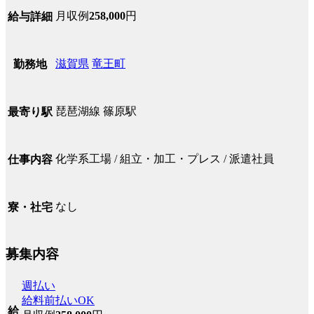
月収例
258,000
円
給与詳細
滋賀県
竜王町
勤務地
琵琶湖線 篠原駅
最寄り駅
化学系工場 / 組立・加工・プレス / 派遣社員
仕事内容
なし
寮・社宅
募集内容
週払い
給料前払いOK
給