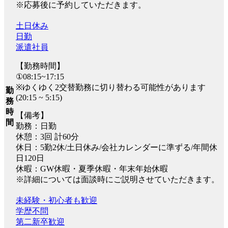
※応募後に予約していただきます。
土日休み
日勤
派遣社員
【勤務時間】
①08:15~17:15
※ゆくゆく2交替勤務に切り替わる可能性があります
勤
(20:15 ~ 5:15)
務
時
【備考】
間
勤務：日勤
休憩：3回 計60分
休日：5勤2休/土日休み/会社カレンダーに準ずる/年間休
日120日
休暇：GW休暇・夏季休暇・年末年始休暇
※詳細については面談時にご説明させていただきます。
未経験・初心者も歓迎
学歴不問
第二新卒歓迎