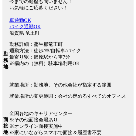
今までの経歴も問いません！
お気軽にご応募ください！
車通勤OK
バイク通勤OK
滋賀県 竜王町
勤務詳細：蒲生郡竜王町
通勤方法：徒歩/車/自転車/バイク
勤
最寄り駅：篠原駅から車7分
務
※構内の（無料）駐車場利用OK
地
就業場所：勤務地、その他会社が指定する範囲
就業場所の変更範囲：会社の定めるすべてのオフィス
全国各地のキャリアセンター
面
※その他面接会場あり
接
※オンライン面接実施中
地
※家にいながらスマホで面接＆履歴書不要