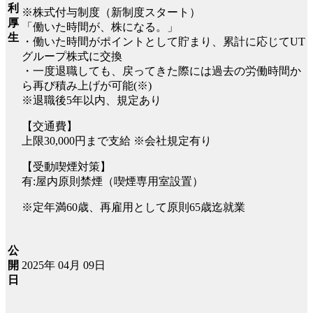
利
※株式付与制度（新制度スタート）
厚
「働いた時間が、株になる。」
生
・働いた時間がポイントとして貯まり、累計に応じてUT
グループ株式に交換
・一度退職しても、戻ってきた際には過去の労働時間か
ら再び積み上げが可能(※)
※退職後5年以内、規定あり
【交通費】
上限30,000円まで支給 ※会社規定有り
【受動喫煙対策】
有:屋内原則禁煙（喫煙専用室設置）
※定年満60歳、再雇用として原則65歳迄就業
公
2025年 04月 09日
開
日