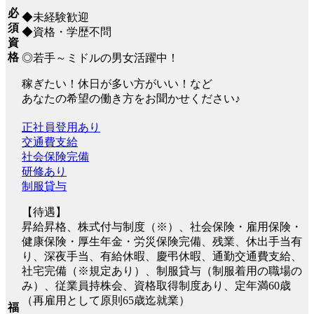
必
◆未経験歓迎
須
◆資格・学歴不問
資
格
◎若手～ミドルの男女活躍中！
稼ぎたい！休日が多い方がいい！など
あなたの希望の働き方をお聞かせください♪
正社員登用あり
交通費支給
社会保険完備
研修あり
制服貸与
【待遇】
昇給昇格、株式付与制度（※）、社会保険・雇用保険・
健康保険・厚生年金・労災保険完備、残業、休出手当有
り、深夜手当、有給休暇、慶弔休暇、通勤交通費支給、
社宅完備（※規定あり）、制服貸与（制服着用の職場の
み）、従業員持株会、資格取得制度あり、定年満60歳
（再雇用として原則65歳迄就業）
福