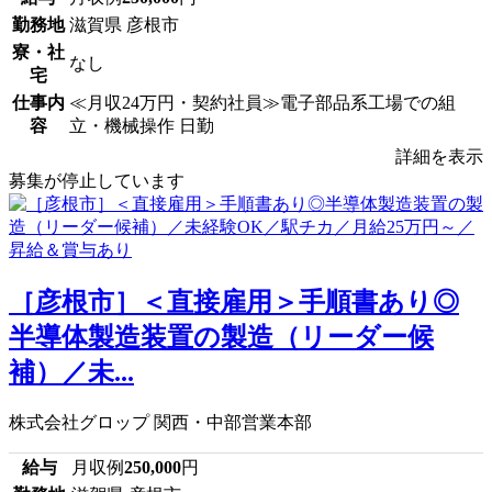
勤務地
滋賀県 彦根市
寮・社
なし
宅
仕事内
≪月収24万円・契約社員≫電子部品系工場での組
容
立・機械操作 日勤
詳細を表示
募集が停止しています
［彦根市］＜直接雇用＞手順書あり◎
半導体製造装置の製造（リーダー候
補）／未...
株式会社グロップ 関西・中部営業本部
給与
月収例
250,000
円