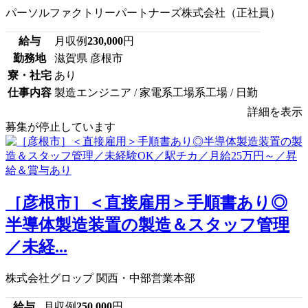
パーソルファクトリーパートナーズ株式会社（正社員）
給与
月収例
230,000
円
勤務地
滋賀県 彦根市
寮・社宅
あり
仕事内容
製造エンジニア / 家電系工場系工場 / 日勤
詳細を表示
募集が停止しています
［彦根市］＜直接雇用＞手順書あり◎
半導体製造装置の製造＆スタッフ管理
／未経...
株式会社グロップ 関西・中部営業本部
給与
月収例
250,000
円