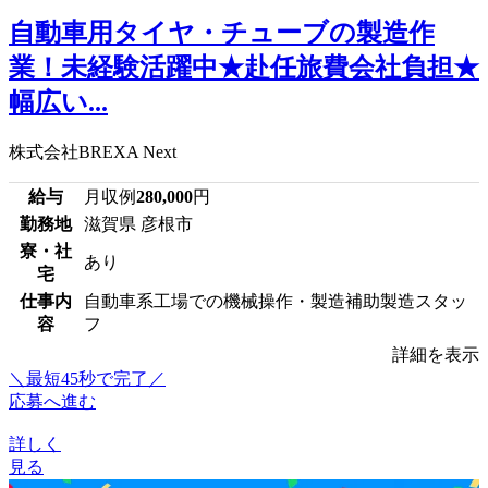
自動車用タイヤ・チューブの製造作
業！未経験活躍中★赴任旅費会社負担★
幅広い...
株式会社BREXA Next
給与
月収例
280,000
円
勤務地
滋賀県 彦根市
寮・社
あり
宅
仕事内
自動車系工場での機械操作・製造補助製造スタッ
容
フ
詳細を表示
＼最短45秒で完了／
応募へ進む
詳しく
見る