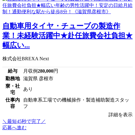
自動車用タイヤ・チューブの製造作
業！未経験活躍中★赴任旅費会社負担★
幅広い...
株式会社BREXA Next
給与
月収例
280,000
円
勤務地
滋賀県 彦根市
寮・社
あり
宅
仕事内
自動車系工場での機械操作・製造補助製造スタッ
容
フ
詳細を表示
＼最短45秒で完了／
応募へ進む