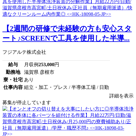
【2週間の研修で未経験の方も安心スタ
ート♪SCREENで工具を使用した半導...
フジアルテ株式会社
給与
月収例
253,000
円
勤務地
滋賀県 彦根市
寮・社宅
あり
仕事内容
組立・加工・プレス / 半導体工場 / 日勤
詳細を表示
募集が停止しています