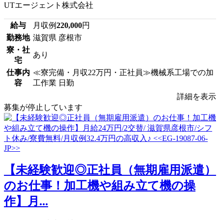
UTエージェント株式会社
給与
月収例
220,000
円
勤務地
滋賀県 彦根市
寮・社
あり
宅
仕事内
≪寮完備・月収22万円・正社員≫機械系工場での加
容
工作業 日勤
詳細を表示
募集が停止しています
【未経験歓迎◎正社員（無期雇用派遣）
のお仕事！加工機や組み立て機の操
作】月...