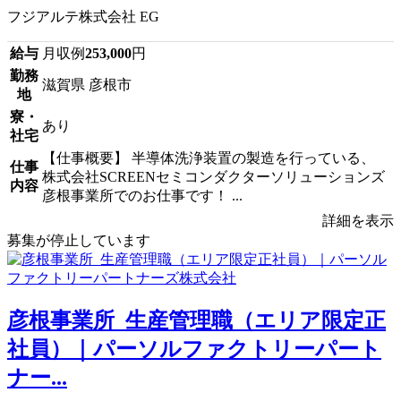
フジアルテ株式会社 EG
給与
月収例
253,000
円
勤務
滋賀県 彦根市
地
寮・
あり
社宅
【仕事概要】 半導体洗浄装置の製造を行っている、
仕事
株式会社SCREENセミコンダクターソリューションズ
内容
彦根事業所でのお仕事です！ ...
詳細を表示
募集が停止しています
彦根事業所_生産管理職（エリア限定正
社員）｜パーソルファクトリーパート
ナー...