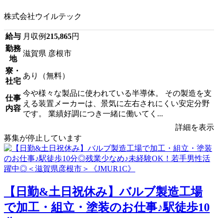
株式会社ウイルテック
給与
月収例
215,865
円
勤務
滋賀県 彦根市
地
寮・
あり（無料）
社宅
今や様々な製品に使われている半導体。 その製造を支
仕事
える装置メーカーは、景気に左右されにくい安定分野
内容
です。 業績好調につき一緒に働いてく...
詳細を表示
募集が停止しています
【日勤&土日祝休み】バルブ製造工場
で加工・組立・塗装のお仕事♪駅徒歩10