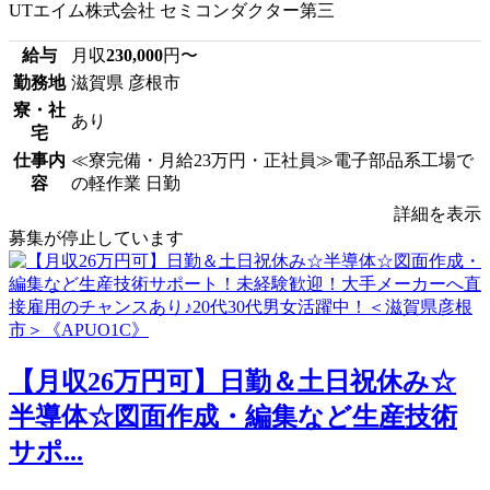
UTエイム株式会社 セミコンダクター第三
給与
月収
230,000
円〜
勤務地
滋賀県 彦根市
寮・社
あり
宅
仕事内
≪寮完備・月給23万円・正社員≫電子部品系工場で
容
の軽作業 日勤
詳細を表示
募集が停止しています
【月収26万円可】日勤＆土日祝休み☆
半導体☆図面作成・編集など生産技術
サポ...