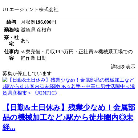
UTエージェント株式会社
給与
月収例
196,000
円
勤務地
滋賀県 彦根市
寮・社
あり
宅
仕事内
≪寮完備・月収19.5万円・正社員≫機械系工場での
容
軽作業 日勤
詳細を表示
募集が停止しています
【日勤&土日休み】残業少なめ！金属部
品の機械加工など♪駅から徒歩圏内◎未
経...