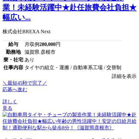
業！未経験活躍中★赴任旅費会社負担★
幅広い...
株式会社BREXA Next
給与
月収例
280,000
円
勤務地
滋賀県 彦根市
寮・社宅
あり
仕事内容
タイヤの組立・運搬 / 自動車系工場 / 交替制
詳細を表示
＼最短45秒で完了／
応募へ進む
詳しく
見る