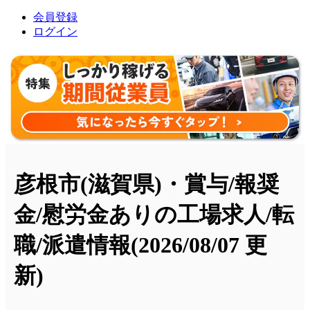
会員登録
ログイン
彦根市(滋賀県)・賞与/報奨
金/慰労金ありの工場求人/転
職/派遣情報
(2026/08/07 更
新)