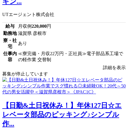
キン...
UTエージェント株式会社
給与
月収例
220,000
円
勤務地
滋賀県 彦根市
寮・社
あり
宅
仕事内
≪寮完備・月収22万円・正社員≫電子部品系工場で
容
の軽作業 交替制
詳細を表示
募集が停止しています
【日勤&土日祝休み！】年休127日☆エ
レベータ部品のピッキング♪シンプル
作...