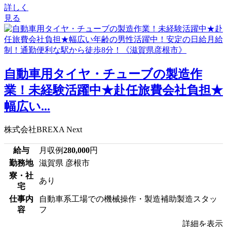
詳しく
見る
自動車用タイヤ・チューブの製造作
業！未経験活躍中★赴任旅費会社負担★
幅広い...
株式会社BREXA Next
給与
月収例
280,000
円
勤務地
滋賀県 彦根市
寮・社
あり
宅
仕事内
自動車系工場での機械操作・製造補助製造スタッ
容
フ
詳細を表示