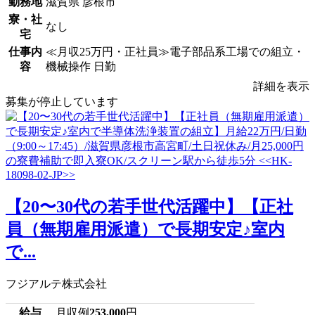
勤務地
滋賀県 彦根市
寮・社
なし
宅
仕事内
≪月収25万円・正社員≫電子部品系工場での組立・
容
機械操作 日勤
詳細を表示
募集が停止しています
【20〜30代の若手世代活躍中】【正社
員（無期雇用派遣）で長期安定♪室内
で...
フジアルテ株式会社
給与
月収例
253,000
円