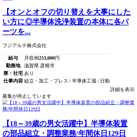
【オンとオフの切り替えを大事にした
い方に◎半導体洗浄装置の本体に各パ
ーツを...
フジアルテ株式会社
給与
月収例
253,000
円
勤務地
滋賀県 彦根市
寮・社宅
あり
仕事内容
組立・加工・プレス / 半導体工場 / 日勤
詳細を表示
募集が停止しています
【18～39歳の男女活躍中】半導体装置
の部品組立・調整業務/年間休日129日