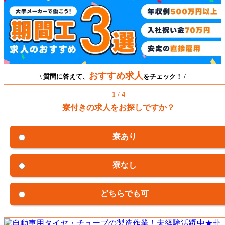
おすすめ求人
\ 質問に答えて、
をチェック！ /
1 / 4
寮付きの求人をお探しですか？
寮あり
寮なし
どちらでも可