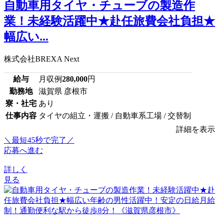
自動車用タイヤ・チューブの製造作
業！未経験活躍中★赴任旅費会社負担★
幅広い...
株式会社BREXA Next
給与
月収例
280,000
円
勤務地
滋賀県 彦根市
寮・社宅
あり
仕事内容
タイヤの組立・運搬 / 自動車系工場 / 交替制
詳細を表示
＼最短45秒で完了／
応募へ進む
詳しく
見る