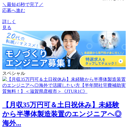
＼最短45秒で完了／
応募へ進む
詳しく
見る
スペシャル
【月収35万円可＆土日祝休み】未経験
から半導体製造装置のエンジニアへ◎
海外...