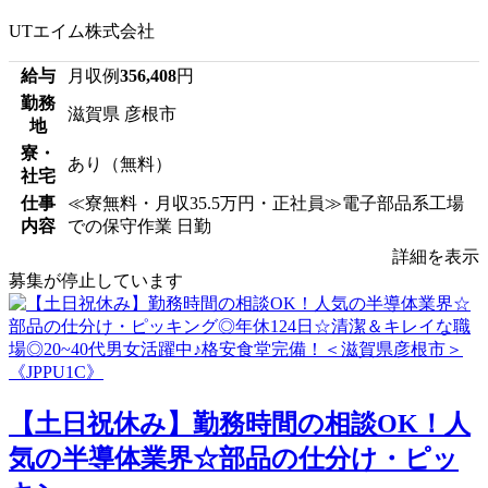
UTエイム株式会社
給与
月収例
356,408
円
勤務
滋賀県 彦根市
地
寮・
あり（無料）
社宅
仕事
≪寮無料・月収35.5万円・正社員≫電子部品系工場
内容
での保守作業 日勤
詳細を表示
募集が停止しています
【土日祝休み】勤務時間の相談OK！人
気の半導体業界☆部品の仕分け・ピッ