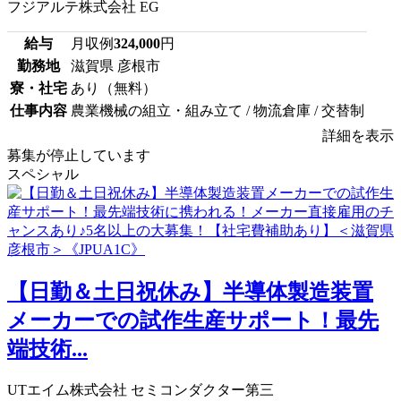
フジアルテ株式会社 EG
給与
月収例
324,000
円
勤務地
滋賀県 彦根市
寮・社宅
あり（無料）
仕事内容
農業機械の組立・組み立て / 物流倉庫 / 交替制
詳細を表示
募集が停止しています
スペシャル
【日勤＆土日祝休み】半導体製造装置
メーカーでの試作生産サポート！最先
端技術...
UTエイム株式会社 セミコンダクター第三