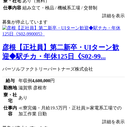
寮・社宅
あり（無料）
仕事内容
組み立て・検品 / 機械系工場 / 交替制
詳細を表示
募集が停止しています
彦根【正社員】第二新卒・UIターン歓
迎◆駅チカ・年休125日《S02-99...
パーソルファクトリーパートナーズ株式会社
給与
年収例
4,600,000
円
勤務地
滋賀県 彦根市
寮・社
あり
宅
仕事内
≪寮完備・月給19.5万円・正社員≫家電系工場での
容
加工作業 日勤
詳細を表示