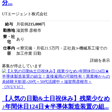
分...
UTエージェント株式会社
給与
月収例
215,000
円
勤務地
滋賀県 彦根市
寮・社
あり
宅
仕事内
≪寮完備・月収21.5万円・正社員≫機械系工場での
容
加工作業 日勤
詳細を表示
募集が停止しています
【人気の日勤&土日祝休み】残業少なめ
♪年間休日124日★半導体製造装置の組...