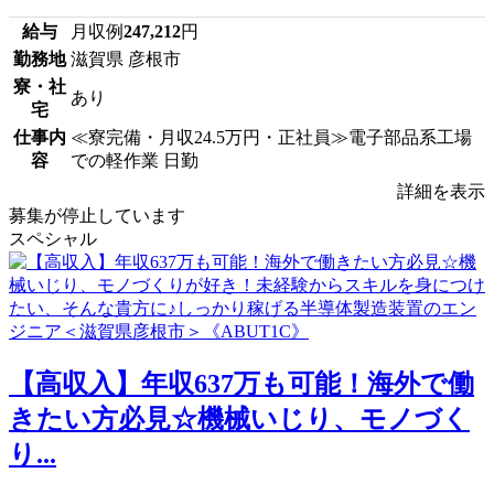
給与
月収例
247,212
円
勤務地
滋賀県 彦根市
寮・社
あり
宅
仕事内
≪寮完備・月収24.5万円・正社員≫電子部品系工場
容
での軽作業 日勤
詳細を表示
募集が停止しています
スペシャル
【高収入】年収637万も可能！海外で働
きたい方必見☆機械いじり、モノづく
り...