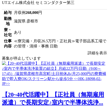
UTエイム株式会社 セミコンダクター第三
給与
月収例
268,000
円
勤務
滋賀県 彦根市
地
寮・
あり
社宅
仕事
≪寮完備・月収26.5万円・正社員≫電子部品系工場で
内容
の管理・清掃・事務 日勤
詳細を表示
募集が停止しています
【20~40代活躍中】【正社員（無期雇用
派遣）で長期安定♪室内で半導体洗浄...