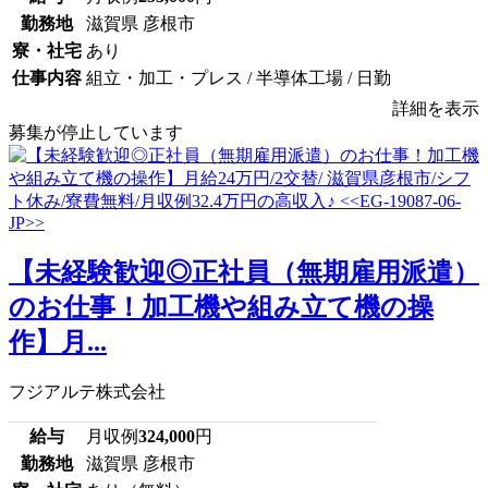
勤務地
滋賀県 彦根市
寮・社宅
あり
仕事内容
組立・加工・プレス / 半導体工場 / 日勤
詳細を表示
募集が停止しています
【未経験歓迎◎正社員（無期雇用派遣）
のお仕事！加工機や組み立て機の操
作】月...
フジアルテ株式会社
給与
月収例
324,000
円
勤務地
滋賀県 彦根市