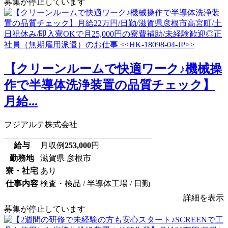
募集が停止しています
【クリーンルームで快適ワーク♪機械操
作で半導体洗浄装置の品質チェック】
月給...
フジアルテ株式会社
給与
月収例
253,000
円
勤務地
滋賀県 彦根市
寮・社宅
あり
仕事内容
検査・検品 / 半導体工場 / 日勤
詳細を表示
募集が停止しています