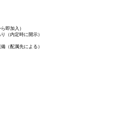
から即加入）
り（内定時に開示）
完備（配属先による）