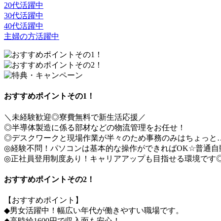
20代活躍中
30代活躍中
40代活躍中
主婦の方活躍中
おすすめポイントその1！
＼未経験歓迎◎寮費無料で新生活応援／
◎半導体製造に係る部材などの物流管理をお任せ！
◎デスクワークと現場作業が半々のため事務のみはちょっと
◎経験不問！パソコンは基本的な操作ができればOK☆普通自
◎正社員登用制度あり！キャリアアップも目指せる環境です
おすすめポイントその2！
【おすすめポイント】
◆男女活躍中！幅広い年代が働きやすい職場です。
◆高時給1600円で収入面も安心！