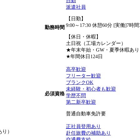
日勤
派遣社員
【日勤】
9:00～17:30 休憩60分 [実働]7時間
勤務時間
【休日・休暇】
土日祝（工場カレンダー）
★年末年始・GW・夏季休暇あり
★年間休日124日
高卒歓迎
フリーター歓迎
ブランクOK
未経験・初心者も歓迎
必須資格
学歴不問
第二新卒歓迎
普通自動車免許要
正社員登用あり
あり）
赴任旅費の補助あり
交通費支給