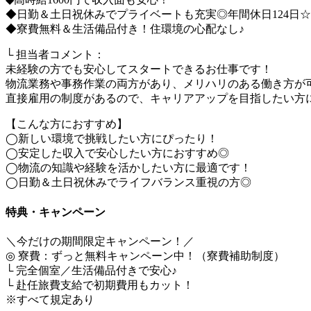
◆日勤＆土日祝休みでプライベートも充実◎年間休日124日☆
◆寮費無料＆生活備品付き！住環境の心配なし♪
└ 担当者コメント：
未経験の方でも安心してスタートできるお仕事です！
物流業務や事務作業の両方があり、メリハリのある働き方が
直接雇用の制度があるので、キャリアアップを目指したい方
【こんな方におすすめ】
◯新しい環境で挑戦したい方にぴったり！
◯安定した収入で安心したい方におすすめ◎
◯物流の知識や経験を活かしたい方に最適です！
◯日勤＆土日祝休みでライフバランス重視の方◎
特典・キャンペーン
＼今だけの期間限定キャンペーン！／
◎ 寮費：ずっと無料キャンペーン中！（寮費補助制度）
└ 完全個室／生活備品付きで安心♪
└ 赴任旅費支給で初期費用もカット！
※すべて規定あり