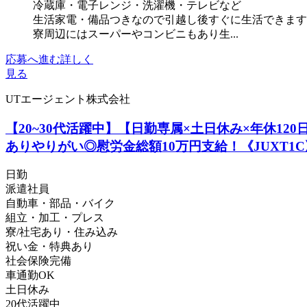
冷蔵庫・電子レンジ・洗濯機・テレビなど
生活家電・備品つきなので引越し後すぐに生活できます
寮周辺にはスーパーやコンビニもあり生...
応募へ進む
詳しく
見る
UTエージェント株式会社
【20~30代活躍中】【日勤専属×土日休み×年休1
ありやりがい◎慰労金総額10万円支給！《JUXT1C
日勤
派遣社員
自動車・部品・バイク
組立・加工・プレス
寮/社宅あり・住み込み
祝い金・特典あり
社会保険完備
車通勤OK
土日休み
20代活躍中