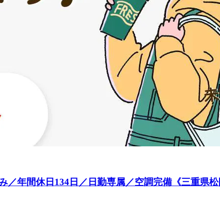
み／年間休日134日／日勤専属／空調完備《三重県松