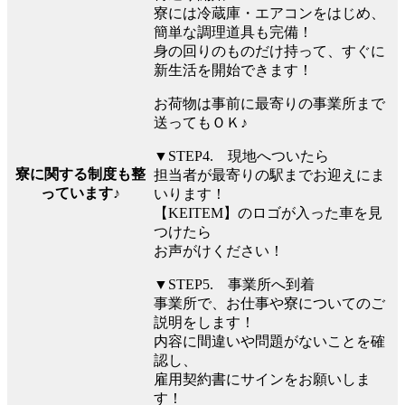
寮には冷蔵庫・エアコンをはじめ、
簡単な調理道具も完備！
身の回りのものだけ持って、すぐに
新生活を開始できます！
お荷物は事前に最寄りの事業所まで
送ってもＯＫ♪
▼STEP4. 現地へついたら
寮に関する制度も整
担当者が最寄りの駅までお迎えにま
っています♪
いります！
【KEITEM】のロゴが入った車を見
つけたら
お声がけください！
▼STEP5. 事業所へ到着
事業所で、お仕事や寮についてのご
説明をします！
内容に間違いや問題がないことを確
認し、
雇用契約書にサインをお願いしま
す！