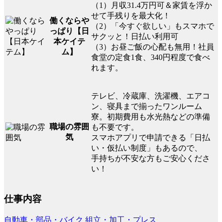
（1）月収31.4万円可＆家賃を浮か
せて手残りを最大化！
働くならや
（2）「今すぐ欲しい」もスマホで
っぱり【日
サクッと！日払い利用可
本ケイテ
（3）お昼ご飯の心配も無用！社員
ム】
食堂の定食1食、340円程度で食べ
れます。
テレビ、冷蔵庫、洗濯機、エアコ
ン、寝具まで揃ったワンルーム
寮。初期費用も水光熱などの準備
職場の雰囲
も不要です。
気
スマホアプリで申請できる「日払
い・仮払い制度」もあるので、
手持ちが不安な方もご安心くださ
い！
仕事内容
自動車・部品・バイク
組立・加工・プレス