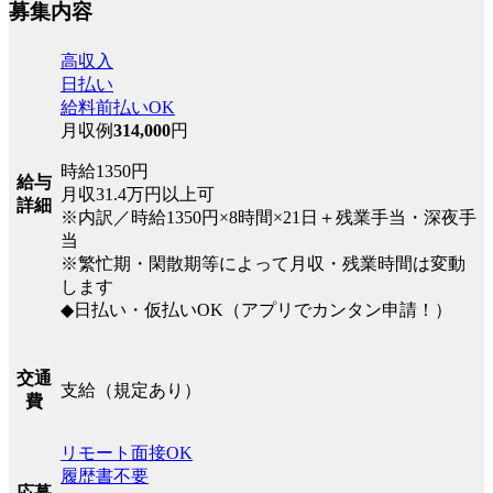
募集内容
高収入
日払い
給料前払いOK
月収例
314,000
円
時給1350円
給与
月収31.4万円以上可
詳細
※内訳／時給1350円×8時間×21日＋残業手当・深夜手
当
※繁忙期・閑散期等によって月収・残業時間は変動
します
◆日払い・仮払いOK（アプリでカンタン申請！）
交通
支給（規定あり）
費
リモート面接OK
履歴書不要
応募