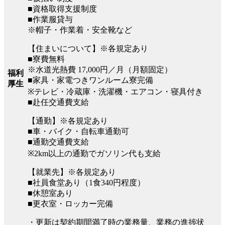
■資格取得支援制度
■作業服貸与
※帽子・作業着・安全靴など
【住まいについて】※各規定あり
■寮費無料
※水道光熱費 17,000円／月（月額固定）
福利
■家具・家電つきワンルーム寮完備
厚生
※テレビ・冷蔵庫・洗濯機・エアコン・寝具付き
■赴任交通費支給
【通勤】※各規定あり
■車・バイク・自転車通勤可
■通勤交通費支給
※2km以上の通勤でガソリン代も支給
【就業先】※各規定あり
■社員食堂あり（1食340円程度）
■休憩室あり
■更衣室・ロッカー完備
・更新は契約期間満了時の業務量、業務の進捗状