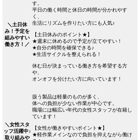
す。
平日の働く時間と休日の時間が分かれやす
く、
生活にリズムを作りたい方にも人気♪
＼土日休
み！予定を
【土日休みのポイント★】
組みやすい
★週末に休めるので予定が立てやすい！
働き方！／
★自分の時間を確保できる♪
★生活サイクルを整えられる！
休む日が決まっている働き方を希望する方
や、
オンオフを分けたい方に向いています！
扱う製品は軽量のものが多く、
体への負担が少ない作業が中心です。
職場には幅広い年代の女性スタッフが在籍し
ています！
＼女性スタ
【女性が働きやすいポイント★】
ッフ活躍中♪
★軽作業メインなので負担を抑えながら働け
取り組みや