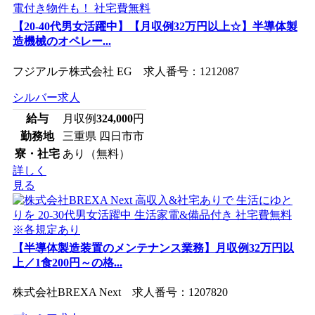
【20-40代男女活躍中】【月収例32万円以上☆】半導体製
造機械のオペレー...
フジアルテ株式会社 EG 求人番号：1212087
シルバー求人
給与
月収例
324,000
円
勤務地
三重県 四日市市
寮・社宅
あり（無料）
詳しく
見る
【半導体製造装置のメンテナンス業務】月収例32万円以
上／1食200円～の格...
株式会社BREXA Next 求人番号：1207820