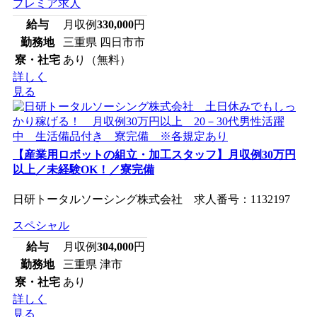
プレミア求人
給与
月収例
330,000
円
勤務地
三重県 四日市市
寮・社宅
あり（無料）
詳しく
見る
【産業用ロボットの組立・加工スタッフ】月収例30万円
以上／未経験OK！／寮完備
日研トータルソーシング株式会社 求人番号：1132197
スペシャル
給与
月収例
304,000
円
勤務地
三重県 津市
寮・社宅
あり
詳しく
見る