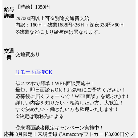
【時給】1350円
給与
詳細
297000円以上可※別途交通費支給
内訳：160Ｈ＋残業1688円×36Ｈ＋深夜338円×60Ｈ
※残業などにより給与例は異なります。
交通
交通費あり
費
リモート面接OK
◎スマホで簡単！WEB面談実施中！
最短、即日面談もOK！お気軽にご予約ください！
応募後に届くフォームで「WEB面談」を選ぶだけ！
詳しい内容を知りたい・相談したい方、大歓迎！
すぐ決めたい・働きたい方も歓迎いたします！
※決定は勤務先による
◎来場面談者限定キャンペーン実施中！
8月限定！来場登録でAmazonギフトカード3,000円分プ
応募