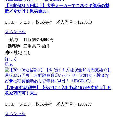
【月収例31万円以上】大手メーカーでコネクタ部品の製
造／今だけ！慰労金20...
UTエージェント株式会社 求人番号：1229613
スペシャル
給与
月収例
314,000
円
勤務地
三重県 玉城町
寮・社宅
なし
詳しく
見る
【20~40代活躍中】【今だけ！入社祝金10万円支給☆】月
収32万円可！未...
UTエージェント株式会社 求人番号：1209277
スペシャル