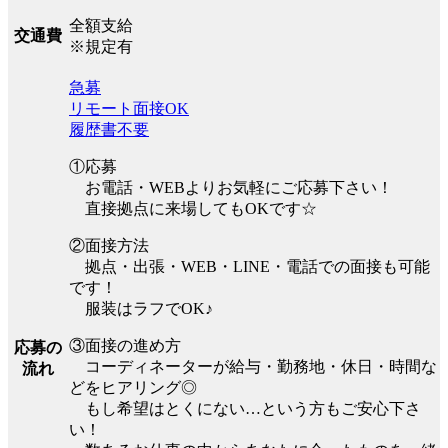
全額支給
交通費
※規定有
急募
リモート面接OK
履歴書不要
①応募
お電話・WEBよりお気軽にご応募下さい！
直接拠点に来場してもOKです☆
②面接方法
拠点・出張・WEB・LINE・電話での面接も可能
です！
服装はラフでOK♪
③面接の進め方
応募の
コーディネーターが給与・勤務地・休日・時間な
流れ
どをヒアリング◎
もし希望はとくにない…という方もご安心下さ
い！