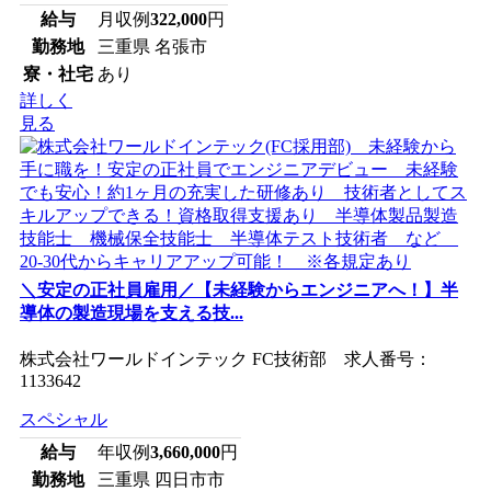
給与
月収例
322,000
円
勤務地
三重県 名張市
寮・社宅
あり
詳しく
見る
＼安定の正社員雇用／【未経験からエンジニアへ！】半
導体の製造現場を支える技...
株式会社ワールドインテック FC技術部 求人番号：
1133642
スペシャル
給与
年収例
3,660,000
円
勤務地
三重県 四日市市