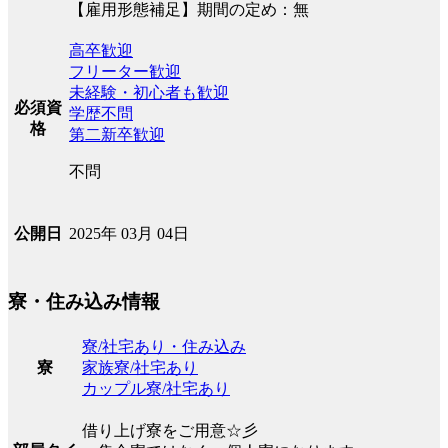
【雇用形態補足】期間の定め：無
高卒歓迎
フリーター歓迎
未経験・初心者も歓迎
必須資
学歴不問
格
第二新卒歓迎
不問
2025年 03月 04日
公開日
寮・住み込み情報
寮/社宅あり・住み込み
家族寮/社宅あり
寮
カップル寮/社宅あり
借り上げ寮をご用意☆彡