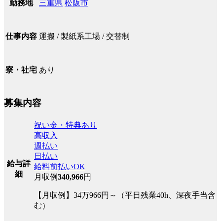
三重県
松阪市
勤務地
運搬 / 製紙系工場 / 交替制
仕事内容
あり
寮・社宅
募集内容
祝い金・特典あり
高収入
週払い
日払い
給与詳
給料前払いOK
細
月収例
340,966
円
【月収例】34万966円～（平日残業40h、深夜手当含
む）