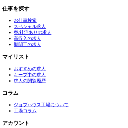
仕事を探す
お仕事検索
スペシャル求人
寮/社宅ありの求人
高収入の求人
期間工の求人
マイリスト
おすすめの求人
キープ中の求人
求人の閲覧履歴
コラム
ジョブハウス工場について
工場コラム
アカウント