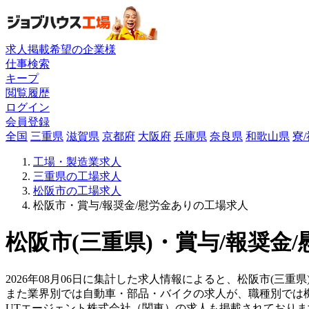
求人掲載希望の企業様
仕事検索
キープ
閲覧履歴
ログイン
会員登録
全国
三重県
滋賀県
京都府
大阪府
兵庫県
奈良県
和歌山県
寮
工場・製造業求人
三重県の工場求人
松阪市の工場求人
松阪市・賞与/報奨金/慰労金ありの工場求人
松阪市(三重県)・賞与/報奨金
2026年08月06日に集計した求人情報によると、松阪市(三重
また業界別では自動車・部品・バイクの求人が、職種別では
UTエージェント株式会社（関東）の求人も掲載されており