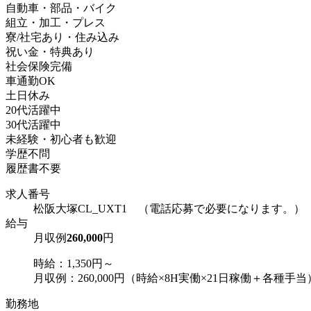
自動車・部品・バイク
組立・加工・プレス
寮/社宅あり・住み込み
祝い金・特典あり
社会保険完備
車通勤OK
土日休み
20代活躍中
30代活躍中
未経験・初心者も歓迎
学歴不問
履歴書不要
求人番号
松阪大塚CL_UXT1 （電話応募で必要になります。）
給与
月収例
260,000
円
時給：1,350円～
月収例：260,000円（時給×8H実働×21日稼働＋各種手当
勤務地