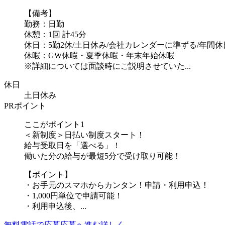
【備考】
勤務：日勤
休憩：1回 計45分
休日：5勤2休/土日休み/会社カレンダーに準ずる/年間休日
休暇：GW休暇・夏季休暇・年末年始休暇
※詳細については面談時にご説明させていた...
休日
土日休み
PRポイント
ここがポイント1
＜新制度＞日払い制度スタート！
給与受取日を「選べる」！
働いた分の給与が最短5分で受け取り可能！
【ポイント】
・お手元のスマホからカンタン！申請・利用申込！
・1,000円単位で申請可能！
・利用申込後、...
無料電話で応募
応募へ進む
詳しく