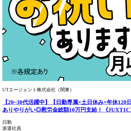
UTエージェント株式会社（関東）
【20~30代活躍中】【日勤専属×土日休み×年休1
ありやりがい◎慰労金総額10万円支給！《JUXT1C
日勤
派遣社員