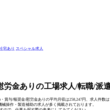
/社宅あり
スペシャル求人
/慰労金ありの工場求人/転職/派
県)・賞与/報奨金/慰労金ありの平均月収は258,247円、求人件
機械操作・製造補助の求人が多く掲載されております。
ますので、仕事を探す際の参考にしてみてください。