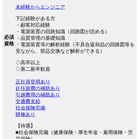
未経験からエンジニア
下記経験がある方
・顧客対応経験
・電源装置の回路知識（回路図が読める）
必須
・品質管理の基礎知識
資格
・電源装置等の解析経験（不具合返却品の回路図等を
見ながら、部品交換など解析ができる）
◇高卒以上
◇第二新卒歓迎
正社員登用あり
赴任旅費の補助あり
引越費用の補助あり
交通費支給
社会保険完備
研修あり
【待遇】
■社会保険完備（健康保険・厚⽣年⾦・雇⽤保険・労
災保険）