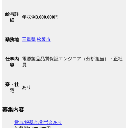
給与詳
年収例
3,600,000
円
細
三重県
松阪市
勤務地
電源製品品質保証エンジニア（分析担当）・正社
仕事内
員
容
寮・社
あり
宅
募集内容
賞与/報奨金/慰労金あり