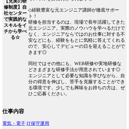
【充実の研
修制度】自
◇経験豊富な元エンジニア講師が徹底サポー
社センター
ト！
で実践的な
研修を担当するのは、現場で長年活躍してきた
スキルをイ
元エンジニア。実際のノウハウを学べるだけで
チから学べ
なく、エンジニアならではのお仕事に対する不
る☆
安などにも、経験をもとに気軽に答えてくれる
ので、安心してデビューの日を迎えることがで
きます◎
同社ではその他にも、WEB研修や実地研修な
どさまざまな研修手法が用意されています◎
エンジニアとして必要な知識を学びながら、自
分の得意を伸ばし、苦手を克服することができ
る環境です。少しでも興味をお持ちの方は、ぜ
ひご応募ください。
仕事内容
電気・電子
IT保守運用