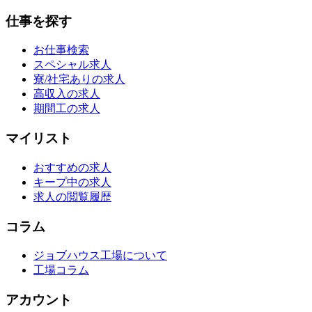
仕事を探す
お仕事検索
スペシャル求人
寮/社宅ありの求人
高収入の求人
期間工の求人
マイリスト
おすすめの求人
キープ中の求人
求人の閲覧履歴
コラム
ジョブハウス工場について
工場コラム
アカウント