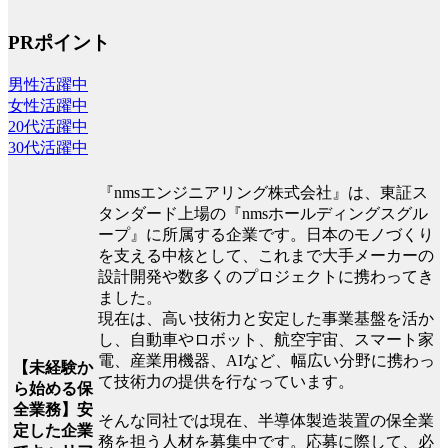
PRポイント
男性活躍中
女性活躍中
20代活躍中
30代活躍中
『nmsエンジニアリング株式会社』は、東証ス
タンダード上場の『nmsホールディングスグル
ープ』に所属する企業です。日本のモノづくり
を支える中核として、これまで大手メーカーの
設計開発や数多くのプロジェクトに携わってき
ました。
現在は、高い技術力と安定した事業基盤を活か
し、自動車やロボット、航空宇宙、スマート家
電、産業用機器、AIなど、幅広い分野に携わっ
【未経験か
て技術力の提供を行なっています。
ら始める保
全業務】安
そんな同社では現在、半導体製造装置の保全業
定した企業
務を担う人材を募集中です。応募に際して、必