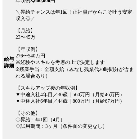
年収例
3,600,000
円
＼昇給チャンスは年1回！正社員だからこそ叶う安定
収入◎／
【月給】
23〜45万
【年収例】
276〜540万円
給与
※経験やスキルを考慮の上で決定します
詳細
※残業手当：全額支給（みなし残業代20時間分が含ま
れる場合あり）
【スキルアップ後の年収例】
▼中途入社4年目／30歳｜560万円（月給46万円）
▼中途入社6年目／44歳｜800万円（月給67万円）
【その他】
◇昇給：年1回（4月）
◇試用期間：3ヶ月（条件面の変更なし）