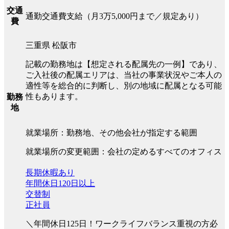
交通
通勤交通費支給（月3万5,000円まで／規定あり）
費
三重県 松阪市
記載の勤務地は【想定される配属先の一例】であり、
ご入社後の配属エリアは、当社の事業状況やご本人の
適性等を総合的に判断し、別の地域に配属となる可能
性もあります。
勤務
地
就業場所：勤務地、その他会社が指定する範囲
就業場所の変更範囲：会社の定めるすべてのオフィス
長期休暇あり
年間休日120日以上
交替制
正社員
＼年間休日125日！ワークライフバランス重視の方必