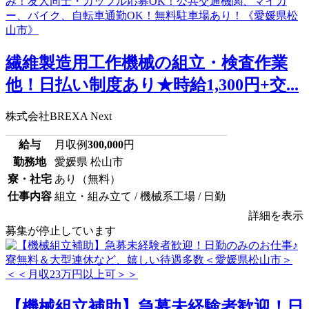
繊維製造用工作機械の組立・検査作業
他！日払い制度あり★時給1,300円+交...
株式会社BREXA Next
給与
月収例
300,000
円
勤務地
愛媛県 松山市
寮・社宅
あり（無料）
仕事内容
組立・組み立て / 機械系工場 / 日勤
詳細を表示
募集が停止しています
【機械組立補助】急募未経験者歓迎！日