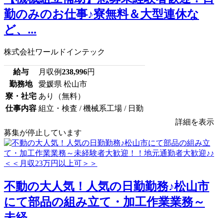
勤のみのお仕事♪寮無料＆大型連休な
ど、...
株式会社ワールドインテック
給与
月収例
238,996
円
勤務地
愛媛県 松山市
寮・社宅
あり（無料）
仕事内容
組立・検査 / 機械系工場 / 日勤
詳細を表示
募集が停止しています
不動の大人気！人気の日勤勤務♪松山市
にて部品の組み立て・加工作業業務～
未経...