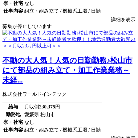
寮・社宅
なし
仕事内容
組立・組み立て / 機械系工場 / 日勤
詳細を表示
募集が停止しています
不動の大人気！人気の日勤勤務♪松山市
にて部品の組み立て・加工作業業務～
未経...
株式会社ワールドインテック
給与
月収例
230,375
円
勤務地
愛媛県 松山市
寮・社宅
なし
仕事内容
組立・組み立て / 機械系工場 / 日勤