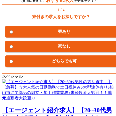
おすすめ求人
\ 質問に答えて、
をチェック！ /
1 / 4
寮付きの求人をお探しですか？
寮あり
寮なし
どちらでも可
スペシャル
【エージェント紹介求人】【20~30代男