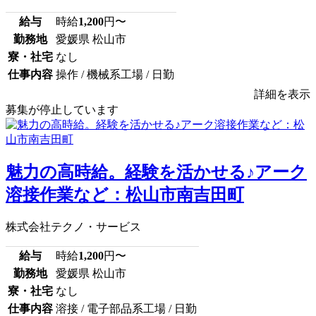
給与
時給
1,200
円〜
勤務地
愛媛県 松山市
寮・社宅
なし
仕事内容
操作 / 機械系工場 / 日勤
詳細を表示
募集が停止しています
魅力の高時給。経験を活かせる♪アーク
溶接作業など：松山市南吉田町
株式会社テクノ・サービス
給与
時給
1,200
円〜
勤務地
愛媛県 松山市
寮・社宅
なし
仕事内容
溶接 / 電子部品系工場 / 日勤