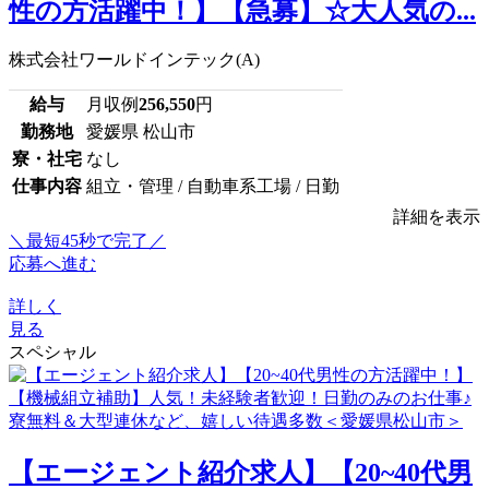
性の方活躍中！】【急募】☆大人気の...
株式会社ワールドインテック(A)
給与
月収例
256,550
円
勤務地
愛媛県 松山市
寮・社宅
なし
仕事内容
組立・管理 / 自動車系工場 / 日勤
詳細を表示
＼最短45秒で完了／
応募へ進む
詳しく
見る
スペシャル
【エージェント紹介求人】【20~40代男