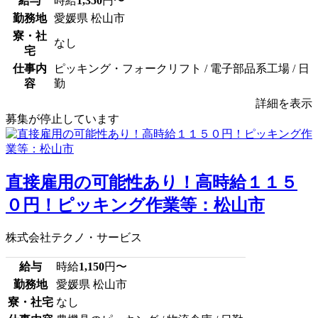
給与
時給
1,350
円〜
勤務地
愛媛県 松山市
寮・社
なし
宅
仕事内
ピッキング・フォークリフト / 電子部品系工場 / 日
容
勤
詳細を表示
募集が停止しています
直接雇用の可能性あり！高時給１１５
０円！ピッキング作業等：松山市
株式会社テクノ・サービス
給与
時給
1,150
円〜
勤務地
愛媛県 松山市
寮・社宅
なし