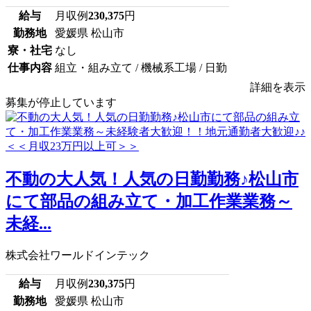
給与
月収例
230,375
円
勤務地
愛媛県 松山市
寮・社宅
なし
仕事内容
組立・組み立て / 機械系工場 / 日勤
詳細を表示
募集が停止しています
不動の大人気！人気の日勤勤務♪松山市
にて部品の組み立て・加工作業業務～
未経...
株式会社ワールドインテック
給与
月収例
230,375
円
勤務地
愛媛県 松山市