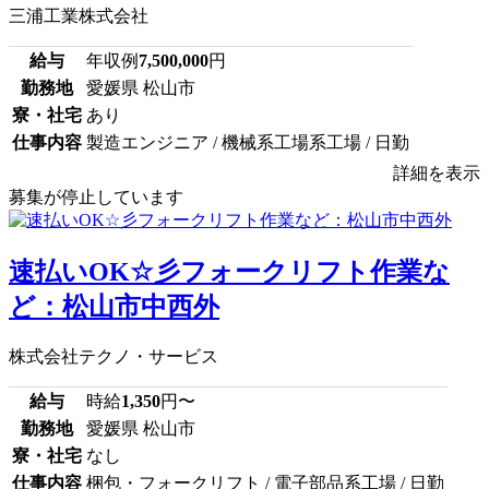
三浦工業株式会社
給与
年収例
7,500,000
円
勤務地
愛媛県 松山市
寮・社宅
あり
仕事内容
製造エンジニア / 機械系工場系工場 / 日勤
詳細を表示
募集が停止しています
速払いOK☆彡フォークリフト作業な
ど：松山市中西外
株式会社テクノ・サービス
給与
時給
1,350
円〜
勤務地
愛媛県 松山市
寮・社宅
なし
仕事内容
梱包・フォークリフト / 電子部品系工場 / 日勤