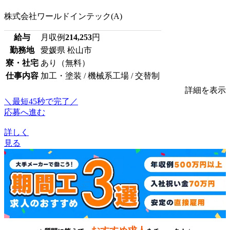
株式会社ワールドインテック(A)
給与
月収例
214,253
円
勤務地
愛媛県 松山市
寮・社宅
あり（無料）
仕事内容
加工・塗装 / 機械系工場 / 交替制
詳細を表示
＼最短45秒で完了／
応募へ進む
詳しく
見る