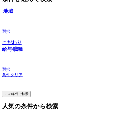
地域
選択
こだわり
給与/職種
選択
条件クリア
この条件で検索
人気の条件から検索