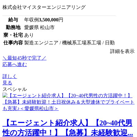
株式会社マイスターエンジニアリング
給与
年収例
3,500,000
円
勤務地
愛媛県 松山市
寮・社宅
あり
仕事内容
製造エンジニア / 機械系工場系工場 / 日勤
詳細を表示
＼最短45秒で完了／
応募へ進む
詳しく
見る
スペシャル
【エージェント紹介求人】【20~40代男
性の方活躍中！】【急募】未経験歓迎...