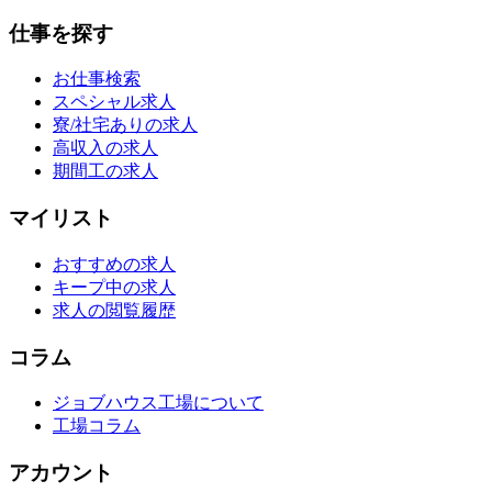
仕事を探す
お仕事検索
スペシャル求人
寮/社宅ありの求人
高収入の求人
期間工の求人
マイリスト
おすすめの求人
キープ中の求人
求人の閲覧履歴
コラム
ジョブハウス工場について
工場コラム
アカウント