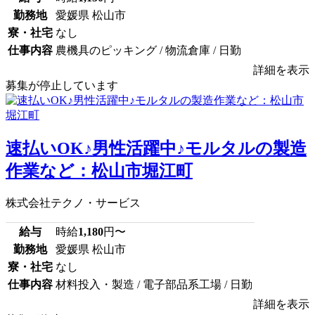
勤務地
愛媛県 松山市
寮・社宅
なし
仕事内容
農機具のピッキング / 物流倉庫 / 日勤
詳細を表示
募集が停止しています
速払いOK♪男性活躍中♪モルタルの製造
作業など：松山市堀江町
株式会社テクノ・サービス
給与
時給
1,180
円〜
勤務地
愛媛県 松山市
寮・社宅
なし
仕事内容
材料投入・製造 / 電子部品系工場 / 日勤
詳細を表示