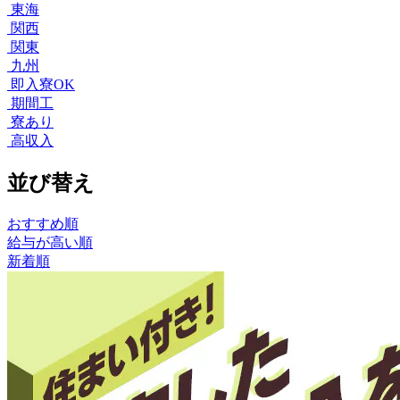
東海
関西
関東
九州
即入寮OK
期間工
寮あり
高収入
並び替え
おすすめ順
給与が高い順
新着順