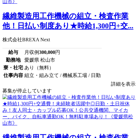
繊維製造用工作機械の組立・検査作業
他！日払い制度あり★時給1,300円+交...
株式会社BREXA Next
給与
月収例
300,000
円
勤務地
愛媛県 松山市
寮・社宅
あり（無料）
仕事内容
組立・組み立て / 機械系工場 / 日勤
詳細を表示
募集が停止しています
繊維製造用工作機械の組立・検査作業