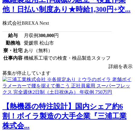
他！日払い制度あり★時給1,300円+交...
株式会社BREXA Next
給与
月収例
300,000
円
勤務地
愛媛県 松山市
寮・社宅
あり（無料）
仕事内容
機械系工場での検査・検品製造スタッフ
詳細を表示
募集が停止しています
【熱機器の特注設計】国内シェア約6
割！ボイラ製造の大手企業『三浦工業
株式会...