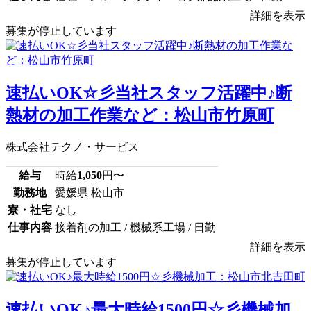
詳細を表示
募集が停止しています
速払いOK☆彡当社スタッフ活躍中♪断
熱材の加工作業など：松山市竹原町
株式会社テクノ・サービス
給与
時給
1,050
円〜
勤務地
愛媛県 松山市
寮・社宅
なし
仕事内容
接着剤の加工 / 機械系工場 / 日勤
詳細を表示
募集が停止しています
速払いOK♪最大時給1500円☆彡機械加