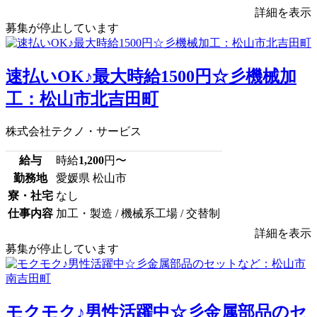
詳細を表示
募集が停止しています
速払いOK♪最大時給1500円☆彡機械加
工：松山市北吉田町
株式会社テクノ・サービス
給与
時給
1,200
円〜
勤務地
愛媛県 松山市
寮・社宅
なし
仕事内容
加工・製造 / 機械系工場 / 交替制
詳細を表示
募集が停止しています
モクモク♪男性活躍中☆彡金属部品のセ