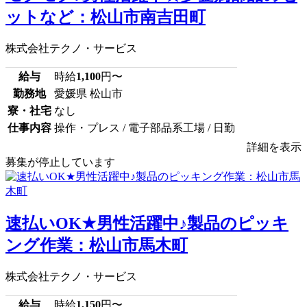
ットなど：松山市南吉田町
株式会社テクノ・サービス
給与
時給
1,100
円〜
勤務地
愛媛県 松山市
寮・社宅
なし
仕事内容
操作・プレス / 電子部品系工場 / 日勤
詳細を表示
募集が停止しています
速払いOK★男性活躍中♪製品のピッキ
ング作業：松山市馬木町
株式会社テクノ・サービス
給与
時給
1,150
円〜