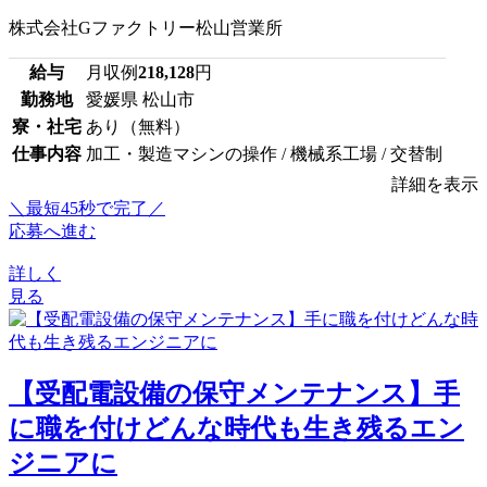
株式会社Gファクトリー松山営業所
給与
月収例
218,128
円
勤務地
愛媛県 松山市
寮・社宅
あり（無料）
仕事内容
加工・製造マシンの操作 / 機械系工場 / 交替制
詳細を表示
＼最短45秒で完了／
応募へ進む
詳しく
見る
【受配電設備の保守メンテナンス】手
に職を付けどんな時代も生き残るエン
ジニアに