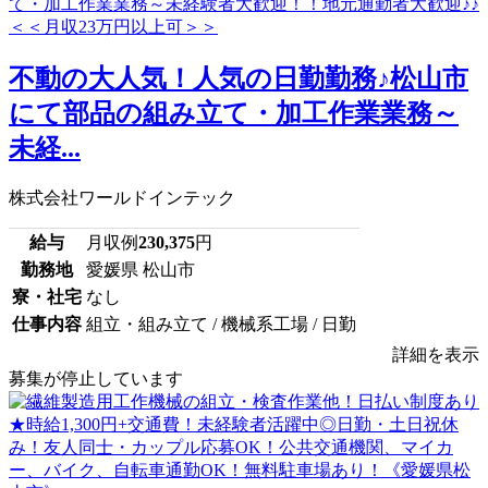
不動の大人気！人気の日勤勤務♪松山市
にて部品の組み立て・加工作業業務～
未経...
株式会社ワールドインテック
給与
月収例
230,375
円
勤務地
愛媛県 松山市
寮・社宅
なし
仕事内容
組立・組み立て / 機械系工場 / 日勤
詳細を表示
募集が停止しています