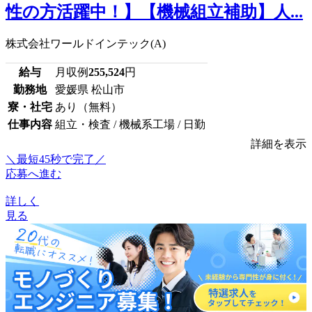
性の方活躍中！】【機械組立補助】人...
株式会社ワールドインテック(A)
給与
月収例
255,524
円
勤務地
愛媛県 松山市
寮・社宅
あり（無料）
仕事内容
組立・検査 / 機械系工場 / 日勤
詳細を表示
＼最短45秒で完了／
応募へ進む
詳しく
見る