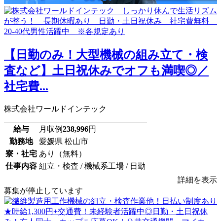
【日勤のみ！大型機械の組み立て・検
査など】土日祝休みでオフも満喫◎／
社宅費...
株式会社ワールドインテック
給与
月収例
238,996
円
勤務地
愛媛県 松山市
寮・社宅
あり（無料）
仕事内容
組立・検査 / 機械系工場 / 日勤
詳細を表示
募集が停止しています