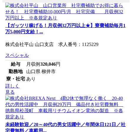
【ガッツリ稼げる！月収例32万円以上★】寮費補助毎月1
万5,000円支給！...
株式会社平山 山口支店 求人番号：1125229
スペシャル
給与
月収例
320,046
円
勤務地
山口県 柳井市
寮・社宅
あり
詳しく
見る
未経験歓迎／20～40代の男女活躍中／年間休日121日／社
宅費無料／車載用...