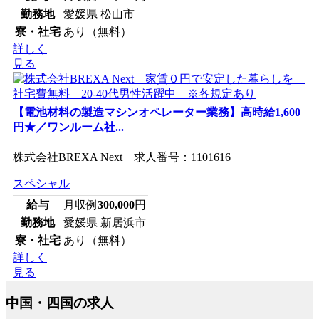
勤務地
愛媛県 松山市
寮・社宅
あり（無料）
詳しく
見る
【電池材料の製造マシンオペレーター業務】高時給1,600
円★／ワンルーム社...
株式会社BREXA Next 求人番号：1101616
スペシャル
給与
月収例
300,000
円
勤務地
愛媛県 新居浜市
寮・社宅
あり（無料）
詳しく
見る
中国・四国の求人