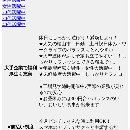
男性活躍中
女性活躍中
20代活躍中
30代活躍中
40代活躍中
休日もしっかり遊ぼう！満喫しよう！
★人気の松山市、日勤、土日祝日休み：ワ
ークライフのバランスもとれやすい
★大型連休があり予定も立てやすい！！し
っかりリフレッシュできる環境です。
大手企業で福利
★年齢層幅広く男性・女性大活躍中！！
厚生も充実
★未経験者大活躍中！しっかりとフォロ
ー
★工場見学随時開催中♪実際の業務が見れ
るので安心
★お昼休みには300円台～バランスのい
い、おいしい食事が出来ます
今月ピンチ…そんな時に利用OK！
■前払い制度
スマホのアプリでサクッと申請するだ