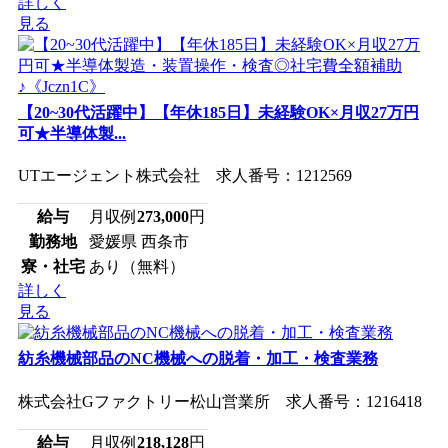
詳しく
見る
【20~30代活躍中】【年休185日】未経験OK×月収27万円
可★半導体製...
UTエージェント株式会社 求人番号：1212569
給与
月収例
273,000
円
勤務地
愛媛県 西条市
寮・社宅
あり（無料）
詳しく
見る
紡糸機械部品のNC機械への脱着・加工・検査業務
株式会社Gファクトリー松山営業所 求人番号：1216418
給与
月収例
218,128
円