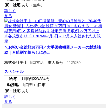
寮・社宅
あり（無料）
詳しく
見る
＼お祝い金総額50万円／大手医療機器メーカーの製造補
助｜月給制で暮らしに余...
株式会社平山 山口支店 求人番号：1125230
スペシャル
給与
月収例
223,334
円
勤務地
山口県 山口市
寮・社宅
あり
詳しく
見る