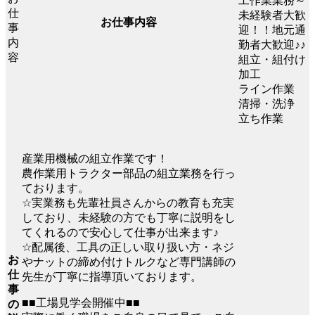
工作業業務～
未経験者大歓
お仕事内容
迎！！地元通
勤者大歓迎♪♪
組立・組付け
加工
ライン作業
清掃・洗浄
立ち作業
産業用機械の組立作業です！
農作業用トラクター部品の組立業務を行っ
ております。
☆実業務も先輩社員さんからの教育も充実
しており、未経験の方でも丁寧に説明をし
てくれるので安心して仕事が出来ます♪
☆配属後、工具の正しい取り扱い方・ネジ
お
やナットの締め付けトルクなど専門講師の
仕
先生が丁寧に指導頂いております。
事
■■工場見学会開催中■■
の