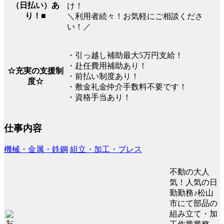
（日払い）あ
け！
り！■
＼利用者続々！お気軽にご相談くださ
い！／
・引っ越し補助最大5万円支給！
・赴任費用補助あり！
☆充実の支援制
・前払い制度あり！
度☆
・敷金礼金仲介手数料不要です！
・資格手当あり！
仕事内容
機械・金属・鉄鋼
組立・加工・プレス
不動の大人
気！人気の日
勤勤務♪松山
市にて部品の
組み立て・加