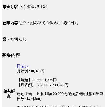
JR予讃線 堀江駅
最寄り駅
組立・組み立て / 機械系工場 / 日勤
仕事内容
なし
寮・社宅
募集内容
日払い
月収例
230,375
円
【時給】1,100～1,375円
【月収例】176,000～230,375円
給与詳
通勤手当：上限 月額 20,000円(通勤距離(往復)×出勤
細
日数×14円/km)