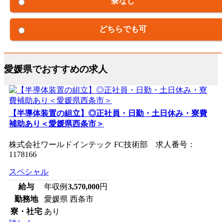
寮なし
どちらでも可
愛媛県でおすすめの求人
【半導体装置の組立】◎正社員・日勤・土日休み・寮費
補助あり＜愛媛県西条市＞
株式会社ワールドインテック FC技術部 求人番号：
1178166
スペシャル
給与
年収例
3,570,000
円
勤務地
愛媛県 西条市
寮・社宅
あり