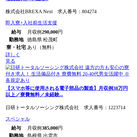
株式会社BREXA Next 求人番号：804274
即入寮+入社前生活支援
給与
月収例
290,000
円
勤務地
徳島県 松茂町
寮・社宅
あり（無料）
詳しく
見る
【スマホ等に使用される電子部品の製造】月収例38万円
以上／寮費無料／未経験...
日研トータルソーシング株式会社 求人番号：1223714
スペシャル
給与
月収例
385,000
円
勤務地
島根県 出雲市