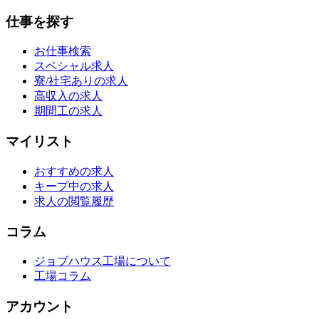
仕事を探す
お仕事検索
スペシャル求人
寮/社宅ありの求人
高収入の求人
期間工の求人
マイリスト
おすすめの求人
キープ中の求人
求人の閲覧履歴
コラム
ジョブハウス工場について
工場コラム
アカウント