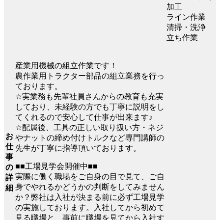
加工
ライン作業
清掃・洗浄
立ち作業
産業用機械の組立作業です！
農作業用トラクター部品の組立業務を行っ
ております。
☆実業務も先輩社員さんからの教育も充実
しており、未経験の方でも丁寧に説明をし
てくれるので安心して仕事が出来ます♪
☆配属後、工具の正しい取り扱い方・ネジ
お
やナットの締め付けトルクなど専門講師の
仕
先生が丁寧に指導頂いております。
事
■■工場見学会開催中■■
の
実際に働く職場をご自身の目で見て、ご自
詳
身でやれるかどうかの判断をしてみません
細
か？弊社は入社が決まる前に必ず工場見学
の実施しております。入社してから初めて
見る職場と、事前に職場を見てから入社す