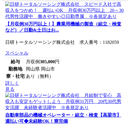
【月収例30万円以上！】農業用機械の製造（組立・検査
など）／日勤&土日はお...
日研トータルソーシング株式会社 求人番号：1182059
スペシャル
給与
月収例
305,000
円
勤務地
岡山県 岡山市
寮・社宅
あり（無料）
詳しく
見る
自動車部品の機械オペレーター・組立・検査【高梁市】
週払い可◆未経験OK！寮完備