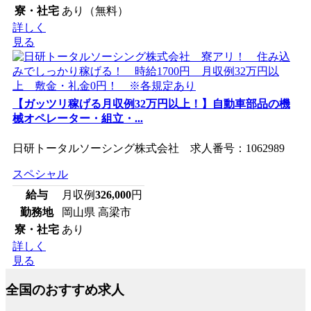
寮・社宅
あり（無料）
詳しく
見る
【ガッツリ稼げる月収例32万円以上！】自動車部品の機
械オペレーター・組立・...
日研トータルソーシング株式会社 求人番号：1062989
スペシャル
給与
月収例
326,000
円
勤務地
岡山県 高梁市
寮・社宅
あり
詳しく
見る
全国のおすすめ求人