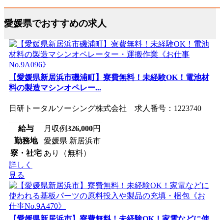
愛媛県でおすすめの求人
【愛媛県新居浜市磯浦町】寮費無料！未経験OK！電池材
料の製造マシンオペレー...
日研トータルソーシング株式会社 求人番号：1223740
給与
月収例
326,000
円
勤務地
愛媛県 新居浜市
寮・社宅
あり（無料）
詳しく
見る
【愛媛県新居浜市】寮費無料！未経験OK！家電などに使