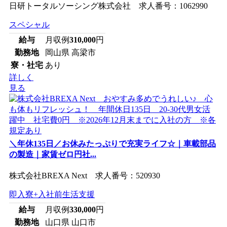
日研トータルソーシング株式会社 求人番号：1062990
スペシャル
給与
月収例
310,000
円
勤務地
岡山県 高梁市
寮・社宅
あり
詳しく
見る
＼年休135日／お休みたっぷりで充実ライフ☆｜車載部品
の製造｜家賃ゼロ円社...
株式会社BREXA Next 求人番号：520930
即入寮+入社前生活支援
給与
月収例
330,000
円
勤務地
山口県 山口市