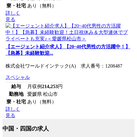
寮・社宅
あり（無料）
詳しく
見る
【エージェント紹介求人】【20~40代男性の方活躍中！】
【急募】未経験歓迎...
株式会社ワールドインテック(A) 求人番号：1208487
スペシャル
給与
月収例
214,253
円
勤務地
愛媛県 松山市
寮・社宅
あり（無料）
詳しく
見る
中国・四国の求人