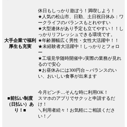
休日もしっかり遊ぼう！満喫しよう！
★人気の松山市、日勤、土日祝日休み：ワ
ークライフのバランスもとれやすい
★大型連休があり予定も立てやすい！！し
っかりリフレッシュできる環境です。
大手企業で福利
★年齢層幅広く男性・女性大活躍中！！
厚生も充実
★未経験者大活躍中！しっかりとフォロ
ー
★工場見学随時開催中♪実際の業務が見れ
るので安心
★お昼休みには300円台～バランスのい
い、おいしい食事が出来ます
今月ピンチ…そんな時に利用OK！
■前払い制度
スマホのアプリでサクッと申請するだ
（日払い）あ
け！
り！■
＼利用者続々！お気軽にご相談くださ
い！／