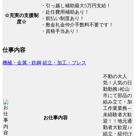
・引っ越し補助最大5万円支給！
・赴任費用補助あり！
☆充実の支援制
・前払い制度あり！
度☆
・敷金礼金仲介手数料不要です！
・資格手当あり！
仕事内容
機械・金属・鉄鋼
組立・加工・プレス
不動の大人
気！人気の日
勤勤務♪松山
市にて部品の
組み立て・加
工作業業務～
未経験者大歓
お仕事内容
迎！！地元通
勤者大歓迎♪♪
組立・組付け