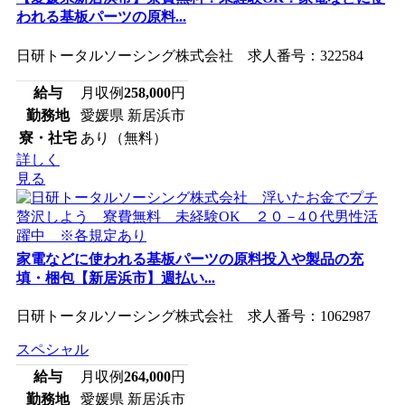
われる基板パーツの原料...
日研トータルソーシング株式会社 求人番号：322584
給与
月収例
258,000
円
勤務地
愛媛県 新居浜市
寮・社宅
あり（無料）
詳しく
見る
家電などに使われる基板パーツの原料投入や製品の充
填・梱包【新居浜市】週払い...
日研トータルソーシング株式会社 求人番号：1062987
スペシャル
給与
月収例
264,000
円
勤務地
愛媛県 新居浜市