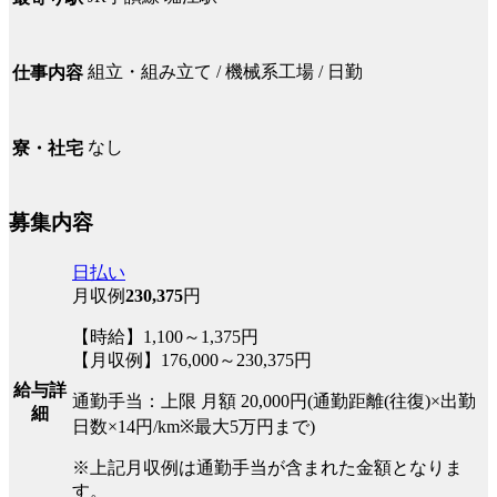
組立・組み立て / 機械系工場 / 日勤
仕事内容
なし
寮・社宅
募集内容
日払い
月収例
230,375
円
【時給】1,100～1,375円
【月収例】176,000～230,375円
給与詳
通勤手当：上限 月額 20,000円(通勤距離(往復)×出勤
細
日数×14円/km※最大5万円まで)
※上記月収例は通勤手当が含まれた金額となりま
す。