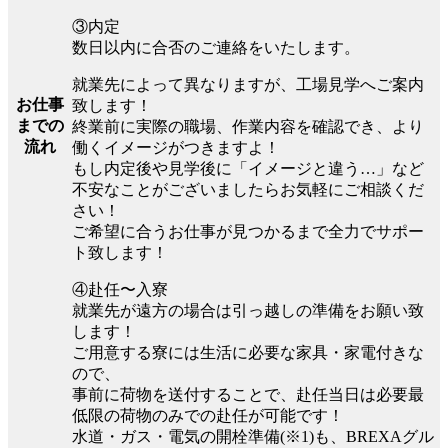
③内定
数日以内に合否のご連絡をいたします。
就業先によって異なりますが、工場見学へご案内
お仕事
致します！
までの
終業前に実際の職場、作業内容を確認でき、より
流れ
働くイメージがつきますよ！
もし内定後や見学後に「イメージと違う…」など
不安なことがございましたらお気軽にご相談くだ
さい！
ご希望に合うお仕事が見つかるまで全力でサポー
ト致します！
④赴任〜入寮
就業先が遠方の場合は引っ越しの準備をお願い致
します！
ご用意する寮には生活に必要な家具・家電付きな
ので、
事前に荷物を送付することで、赴任当日は必要最
低限の荷物のみでの赴任が可能です！
水道・ガス・電気の開栓準備(※1)も、BREXAグル