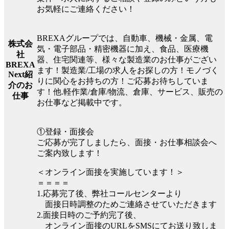
お気軽にご連絡ください！
BREXAグループでは、自動車、機械・金属、電
株式会
気・電子部品・精密機器に加え、食品、医療機
社
器、住宅関連等、様々な製造業のお仕事がござい
BREXA
ます！製造業/工場の求人をお探しの方！モノづく
Next紹
りに関心をお持ちの方！ご応募お待ちしていま
介のお
す！他.軽作業/倉庫/物流、倉庫、サービス、販売の
仕事
お仕事など掲載中です。
①登録・面接会
ご応募が完了しましたら、面接・お仕事相談会へ
ご案内致します！
＜オンライン面接を実施しています！＞
＝＝＝＝
1.応募完了後、弊社コールセンターより
面接日時調整のためご連絡させていただきます
2.面接日時のご予約完了後、
オンライン面接のURLをSMSにてお送り致しま