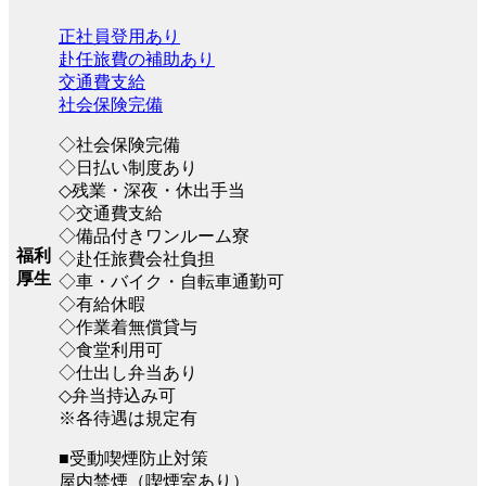
正社員登用あり
赴任旅費の補助あり
交通費支給
社会保険完備
◇社会保険完備
◇日払い制度あり
◇残業・深夜・休出手当
◇交通費支給
◇備品付きワンルーム寮
福利
◇赴任旅費会社負担
厚生
◇車・バイク・自転車通勤可
◇有給休暇
◇作業着無償貸与
◇食堂利用可
◇仕出し弁当あり
◇弁当持込み可
※各待遇は規定有
■受動喫煙防止対策
屋内禁煙（喫煙室あり）