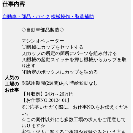
仕事内容
自動車・部品・バイク
機械操作・製造補助
◇自動車部品製造◇
マシンオペレーター
[1]機械にカップをセットする
[2]カップの所定の箇所にパーツを組み付ける
[3]機械の起動スイッチを押し機械からカップを取
り出す
[4]所定のボックスにカップを詰める
人気の
※試用期間(2週間)あり時給変動なし
工場の
お仕事
【月収例】24万～26万円
【お仕事NO.20124-01】
※ご応募いただく際に、お仕事NO.をお伝えくださ
い。
☆この案件以外にも多数工場の求人をご用意して
おります☆
案件・求人に関するご相談や登録のみという方も