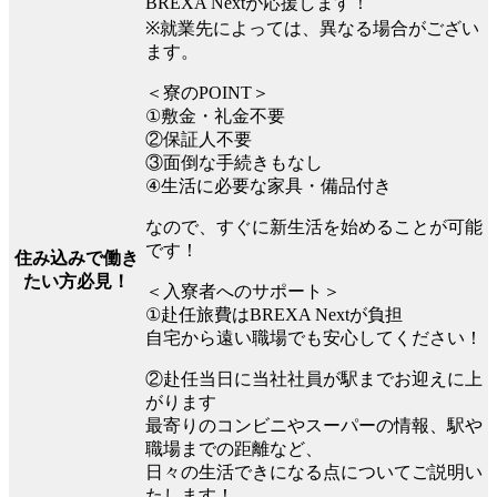
BREXA Nextが応援します！
※就業先によっては、異なる場合がござい
ます。
＜寮のPOINT＞
①敷金・礼金不要
②保証人不要
③面倒な手続きもなし
④生活に必要な家具・備品付き
なので、すぐに新生活を始めることが可能
です！
住み込みで働き
たい方必見！
＜入寮者へのサポート＞
①赴任旅費はBREXA Nextが負担
自宅から遠い職場でも安心してください！
②赴任当日に当社社員が駅までお迎えに上
がります
最寄りのコンビニやスーパーの情報、駅や
職場までの距離など、
日々の生活できになる点についてご説明い
たします！