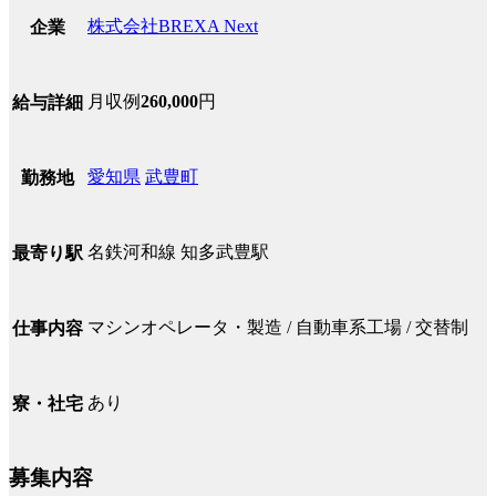
株式会社BREXA Next
企業
月収例
260,000
円
給与詳細
愛知県
武豊町
勤務地
名鉄河和線 知多武豊駅
最寄り駅
マシンオペレータ・製造 / 自動車系工場 / 交替制
仕事内容
あり
寮・社宅
募集内容