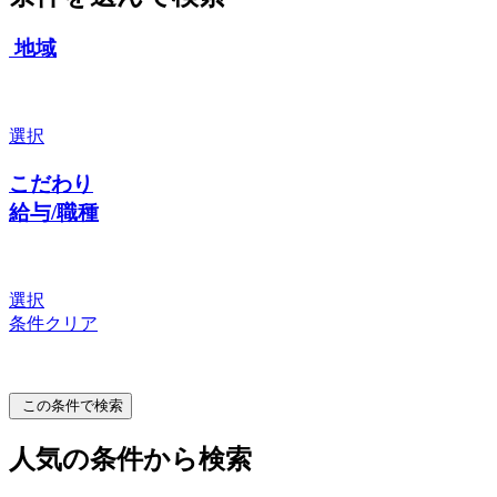
地域
選択
こだわり
給与/職種
選択
条件クリア
この条件で検索
人気の条件から検索