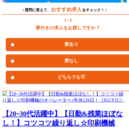
おすすめ求人
\ 質問に答えて、
をチェック！ /
1 / 4
寮付きの求人をお探しですか？
寮あり
寮なし
どちらでも可
【20~30代活躍中】【日勤&残業ほぼな
し！】コツコツ繰り返し☆印刷機械