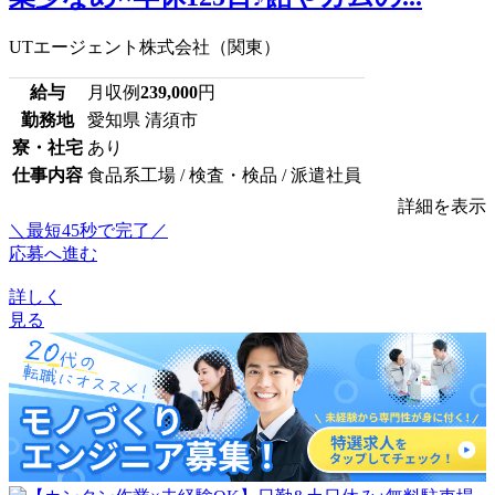
UTエージェント株式会社（関東）
給与
月収例
239,000
円
勤務地
愛知県 清須市
寮・社宅
あり
仕事内容
食品系工場 / 検査・検品 / 派遣社員
詳細を表示
＼最短45秒で完了／
応募へ進む
詳しく
見る