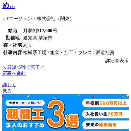
め...
UTエージェント株式会社（関東）
給与
月収例
217,000
円
勤務地
愛知県 清須市
寮・社宅
あり
仕事内容
機械系工場 / 組立・加工・プレス / 派遣社員
詳細を表示
＼最短45秒で完了／
応募へ進む
詳しく
見る