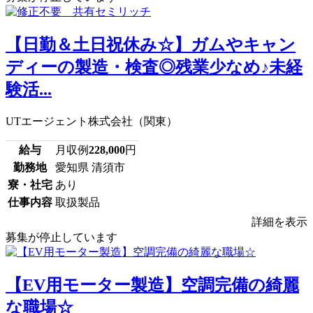
【日勤＆土日祝休み☆】ガムやキャン
ディーの製造・検査◎残業少なめ♪未経
験活...
UTエージェント株式会社（関東）
給与
月収例
228,000
円
勤務地
愛知県 清須市
寮・社宅
あり
仕事内容
取扱製品
詳細を表示
募集が停止しています
【EV用モーター製造】空調完備の綺麗
な職場☆