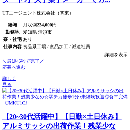
UTエージェント株式会社（関東）
給与
月収例
234,000
円
勤務地
愛知県 清須市
寮・社宅
あり
仕事内容
食品系工場 / 食品加工 / 派遣社員
詳細を表示
＼最短45秒で完了／
応募へ進む
詳しく
見る
【20~30代活躍中】【日勤×土日休み】
アルミサッシの出荷作業！残業少な