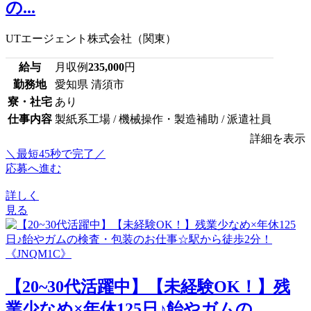
の...
UTエージェント株式会社（関東）
給与
月収例
235,000
円
勤務地
愛知県 清須市
寮・社宅
あり
仕事内容
製紙系工場 / 機械操作・製造補助 / 派遣社員
詳細を表示
＼最短45秒で完了／
応募へ進む
詳しく
見る
【20~30代活躍中】【未経験OK！】残
業少なめ×年休125日♪飴やガムの...