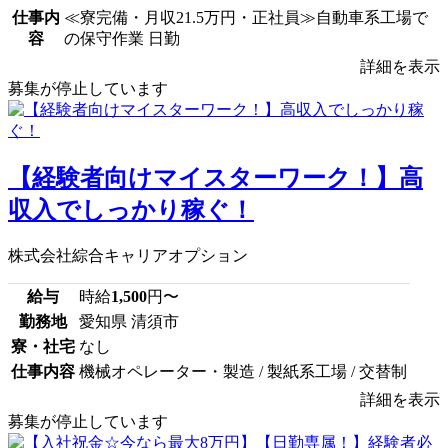
仕事内
≪寮完備・月収21.5万円・正社員≫自動車系工場で
容
の保守作業 日勤
詳細を表示
募集が停止しています
【経験者向けマイスターワーク！】高
収入でしっかり稼ぐ！
株式会社綜合キャリアオプション
給与
時給
1,500
円〜
勤務地
愛知県 清須市
寮・社宅
なし
仕事内容
機械オペレーター・製造 / 製紙系工場 / 交替制
詳細を表示
募集が停止しています