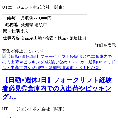
UTエージェント株式会社（関東）
給与
月収例
228,000
円
勤務地
愛知県 清須市
寮・社宅
あり
仕事内容
食品系工場 / 検査・検品 / 派遣社員
詳細を表示
募集が停止しています
【日勤×週休2日】フォークリフト経験
者必見◎倉庫内での入出荷やピッキン
グ♪...
UTエージェント株式会社（関東）