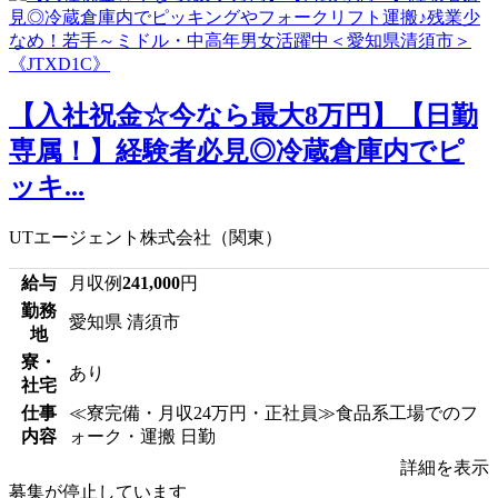
【入社祝金☆今なら最大8万円】【日勤
専属！】経験者必見◎冷蔵倉庫内でピ
ッキ...
UTエージェント株式会社（関東）
給与
月収例
241,000
円
勤務
愛知県 清須市
地
寮・
あり
社宅
仕事
≪寮完備・月収24万円・正社員≫食品系工場でのフ
内容
ォーク・運搬 日勤
詳細を表示
募集が停止しています