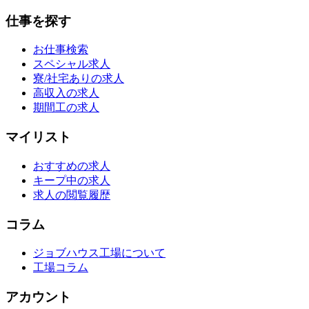
仕事を探す
お仕事検索
スペシャル求人
寮/社宅ありの求人
高収入の求人
期間工の求人
マイリスト
おすすめの求人
キープ中の求人
求人の閲覧履歴
コラム
ジョブハウス工場について
工場コラム
アカウント