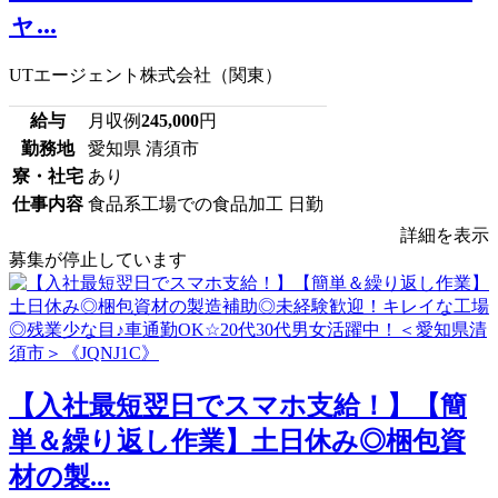
ャ...
UTエージェント株式会社（関東）
給与
月収例
245,000
円
勤務地
愛知県 清須市
寮・社宅
あり
仕事内容
食品系工場での食品加工 日勤
詳細を表示
募集が停止しています
【入社最短翌日でスマホ支給！】【簡
単＆繰り返し作業】土日休み◎梱包資
材の製...