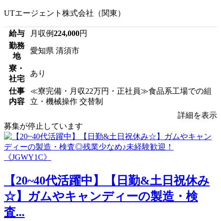
UTエージェント株式会社（関東）
給与
月収例
224,000
円
勤務
愛知県 清須市
地
寮・
あり
社宅
仕事
≪寮完備・月収22万円・正社員≫食品系工場での組
内容
立・機械操作 交替制
詳細を表示
募集が停止しています
【20~40代活躍中】【日勤&土日祝休み
☆】ガムやキャンディーの製造・検
査...