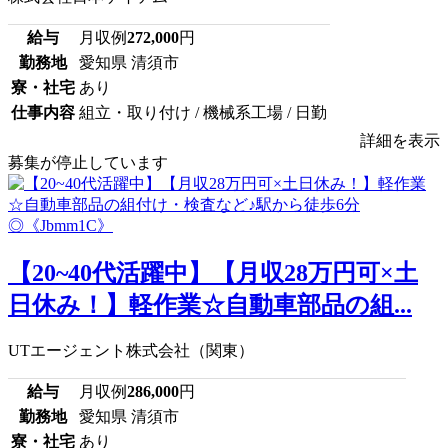
給与
月収例
272,000
円
勤務地
愛知県 清須市
寮・社宅
あり
仕事内容
組立・取り付け / 機械系工場 / 日勤
詳細を表示
募集が停止しています
【20~40代活躍中】【月収28万円可×土
日休み！】軽作業☆自動車部品の組...
UTエージェント株式会社（関東）
給与
月収例
286,000
円
勤務地
愛知県 清須市
寮・社宅
あり