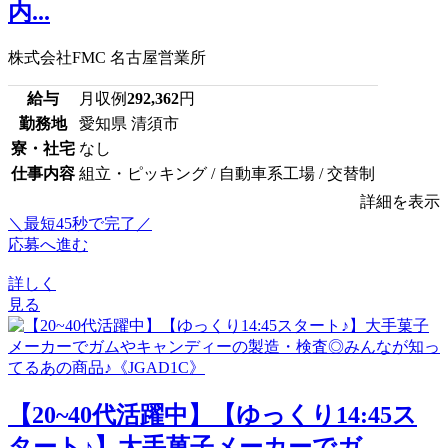
内...
株式会社FMC 名古屋営業所
給与
月収例
292,362
円
勤務地
愛知県 清須市
寮・社宅
なし
仕事内容
組立・ピッキング / 自動車系工場 / 交替制
詳細を表示
＼最短45秒で完了／
応募へ進む
詳しく
見る
【20~40代活躍中】【ゆっくり14:45ス
タート♪】大手菓子メーカーでガ...