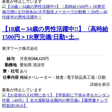
募集が停止しています
【18歳～34歳の男性活躍中!!】〈高時給
1500円＞1R寮完備/日勤×土...
東洋ワーク株式会社
給与
月収例
268,125
円
勤務地
愛知県 清須市
寮・社宅
あり
仕事内容
機械オペレーター・検査 / 電子部品系工場 / 日勤
詳細を表示
募集が停止しています