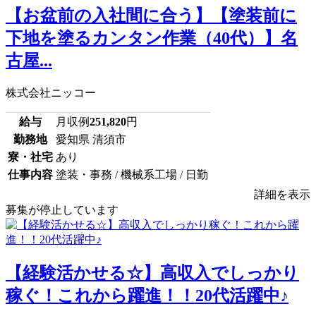
【お盆前の入社間に合う】【塗装前に
下地を塗るカンタン作業（40代）】名
古屋...
株式会社ニッコー
給与
月収例
251,820
円
勤務地
愛知県 清須市
寮・社宅
あり
仕事内容
塗装・事務 / 機械系工場 / 日勤
詳細を表示
募集が停止しています
【経験活かせる☆】高収入でしっかり
稼ぐ！これから躍進！！20代活躍中♪