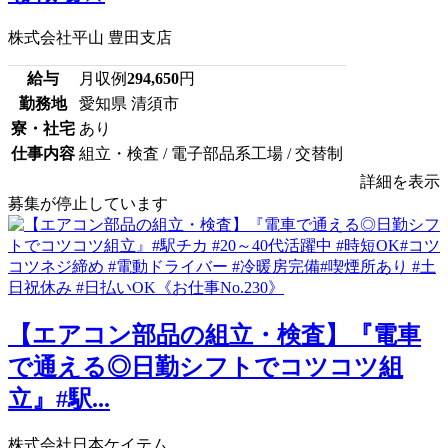
株式会社平山 豊田支店
給与
月収例
294,650
円
勤務地
愛知県 清須市
寮・社宅
あり
仕事内容
組立・検査 / 電子部品系工場 / 交替制
詳細を表示
募集が停止しています
【エアコン部品の組立・検査】『電車
で通える◎日勤シフトでコツコツ組
立』#駅...
株式会社日本ケイテム