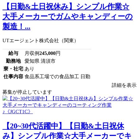
【日勤&土日祝休み】シンプル作業☆
大手メーカーでガムやキャンディーの
製造！...
UTエージェント株式会社（関東）
給与
月収例
245,000
円
勤務地
愛知県 清須市
寮・社宅
あり
仕事内容
食品系工場での食品加工 日勤
詳細を表示
募集が停止しています
【20~30代活躍中】【日勤&土日祝休
み】シンプル作業☆大手メーカーでキ