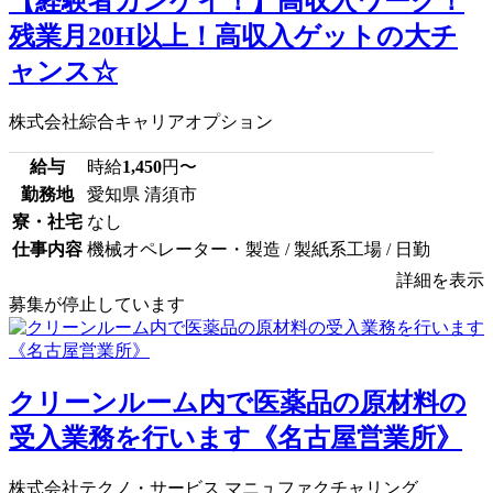
【経験者カンゲイ！】高収入ワーク！
残業月20H以上！高収入ゲットの大チ
ャンス☆
株式会社綜合キャリアオプション
給与
時給
1,450
円〜
勤務地
愛知県 清須市
寮・社宅
なし
仕事内容
機械オペレーター・製造 / 製紙系工場 / 日勤
詳細を表示
募集が停止しています
クリーンルーム内で医薬品の原材料の
受入業務を行います《名古屋営業所》
株式会社テクノ・サービス マニュファクチャリング