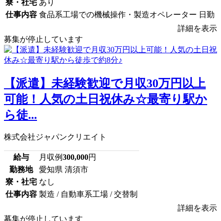
寮・社宅
あり
仕事内容
食品系工場での機械操作・製造オペレーター 日勤
詳細を表示
募集が停止しています
【派遣】未経験歓迎で月収30万円以上
可能！人気の土日祝休み☆最寄り駅か
ら徒...
株式会社ジャパンクリエイト
給与
月収例
300,000
円
勤務地
愛知県 清須市
寮・社宅
なし
仕事内容
製造 / 自動車系工場 / 交替制
詳細を表示
募集が停止しています