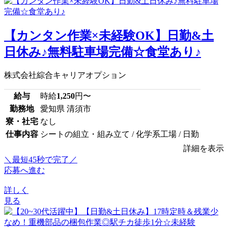
【カンタン作業×未経験OK】日勤&土
日休み♪無料駐車場完備☆食堂あり♪
株式会社綜合キャリアオプション
給与
時給
1,250
円〜
勤務地
愛知県 清須市
寮・社宅
なし
仕事内容
シートの組立・組み立て / 化学系工場 / 日勤
詳細を表示
＼最短45秒で完了／
応募へ進む
詳しく
見る