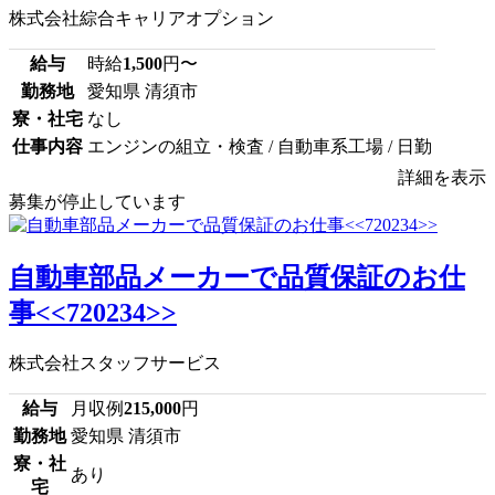
株式会社綜合キャリアオプション
給与
時給
1,500
円〜
勤務地
愛知県 清須市
寮・社宅
なし
仕事内容
エンジンの組立・検査 / 自動車系工場 / 日勤
詳細を表示
募集が停止しています
自動車部品メーカーで品質保証のお仕
事<<720234>>
株式会社スタッフサービス
給与
月収例
215,000
円
勤務地
愛知県 清須市
寮・社
あり
宅