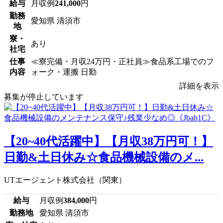
給与
月収例
241,000
円
勤務
愛知県 清須市
地
寮・
あり
社宅
仕事
≪寮完備・月収24万円・正社員≫食品系工場でのフ
内容
ォーク・運搬 日勤
詳細を表示
募集が停止しています
【20~40代活躍中】【月収38万円可！】
日勤&土日休み☆食品機械設備のメ...
UTエージェント株式会社（関東）
給与
月収例
384,000
円
勤務地
愛知県 清須市