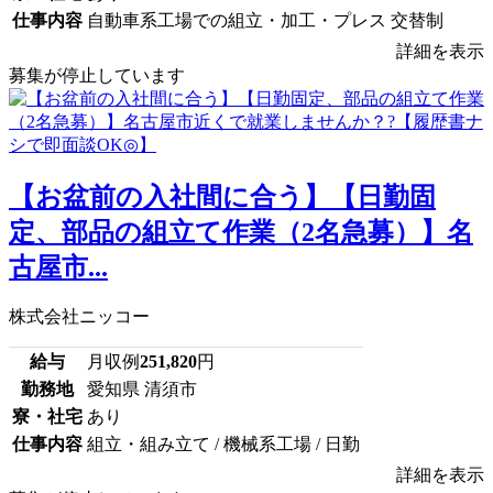
仕事内容
自動車系工場での組立・加工・プレス 交替制
詳細を表示
募集が停止しています
【お盆前の入社間に合う】【日勤固
定、部品の組立て作業（2名急募）】名
古屋市...
株式会社ニッコー
給与
月収例
251,820
円
勤務地
愛知県 清須市
寮・社宅
あり
仕事内容
組立・組み立て / 機械系工場 / 日勤
詳細を表示