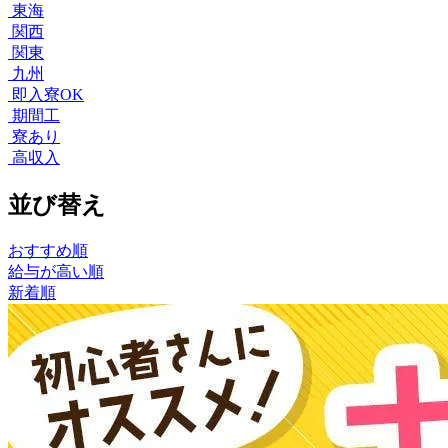
東海
関西
関東
九州
即入寮OK
期間工
寮あり
高収入
並び替え
おすすめ順
給与が高い順
新着順