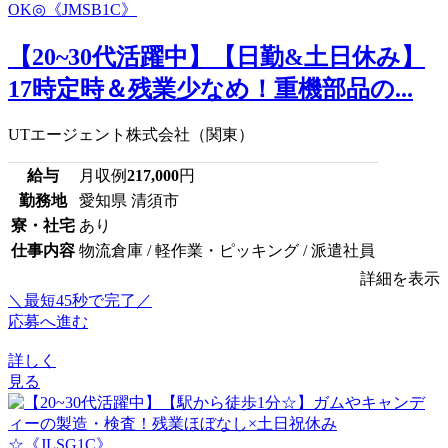
【20~30代活躍中】【日勤&土日休み】
17時定時＆残業少なめ！重機部品の...
UTエージェント株式会社（関東）
給与
月収例
217,000
円
勤務地
愛知県 清須市
寮・社宅
あり
仕事内容
物流倉庫 / 軽作業・ピッキング / 派遣社員
詳細を表示
＼最短45秒で完了／
応募へ進む
詳しく
見る