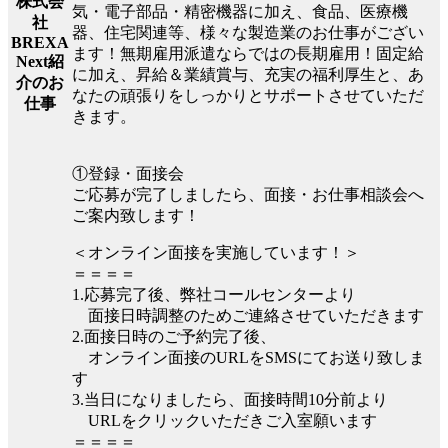
株式会
気・電子部品・精密機器に加え、食品、医療機
社
器、住宅関連等、様々な製造業のお仕事がござい
BREXA
ます！無期雇用派遣ならではの長期雇用！固定給
Next紹
に加え、昇給＆業績賞与、充実の福利厚生と、あ
介のお
なたの頑張りをしっかりとサポートさせていただ
仕事
きます。
①登録・面接会
ご応募が完了しましたら、面接・お仕事相談会へ
ご案内致します！
＜オンライン面接を実施しています！＞
＝＝＝＝
1.応募完了後、弊社コールセンターより
面接日時調整のためご連絡させていただきます
2.面接日時のご予約完了後、
オンライン面接のURLをSMSにてお送り致しま
す
3.当日になりましたら、面接時間10分前より
URLをクリックいただきご入室願います
＝＝＝＝