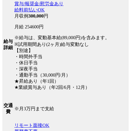
賞与/報奨金/慰労金あり
給料前払いOK
月収例
300,000
円
月給 254600円
※給与は、変動基本給(89,000円)を含みます。
給与
※試用期間あり(2ヶ月)給与変動なし
詳細
【別途】
・時間外手当
・休日手当
・深夜手当
・通勤手当（30,000円/月）
★昇給あり（年1回）
★業績賞与あり（年2回/6月・12月）
交通
※月3万円まで支給
費
リモート面接OK