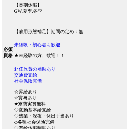
【長期休暇】
GW,夏季,冬季
【雇用形態補足】期間の定め：無
未経験・初心者も歓迎
必須
★未経験の方、歓迎！！
資格
赴任旅費の補助あり
交通費支給
社会保険完備
☆昇給あり
☆賞与あり
★寮費実質無料
◇変動基本給支給
◇残業・深夜・休出手当あり
◇各種社会保険完備
◇有給休暇制度あり