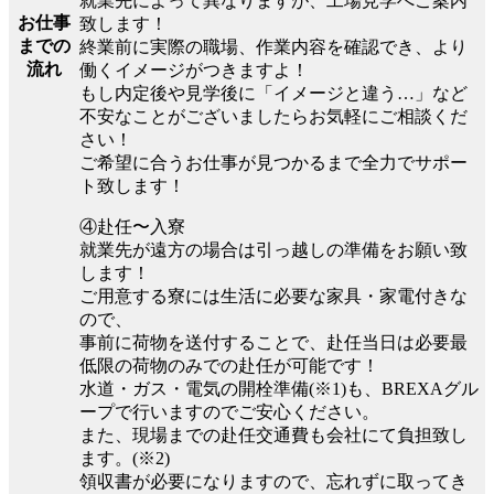
就業先によって異なりますが、工場見学へご案内
お仕事
致します！
までの
終業前に実際の職場、作業内容を確認でき、より
流れ
働くイメージがつきますよ！
もし内定後や見学後に「イメージと違う…」など
不安なことがございましたらお気軽にご相談くだ
さい！
ご希望に合うお仕事が見つかるまで全力でサポー
ト致します！
④赴任〜入寮
就業先が遠方の場合は引っ越しの準備をお願い致
します！
ご用意する寮には生活に必要な家具・家電付きな
ので、
事前に荷物を送付することで、赴任当日は必要最
低限の荷物のみでの赴任が可能です！
水道・ガス・電気の開栓準備(※1)も、BREXAグル
ープで行いますのでご安心ください。
また、現場までの赴任交通費も会社にて負担致し
ます。(※2)
領収書が必要になりますので、忘れずに取ってき