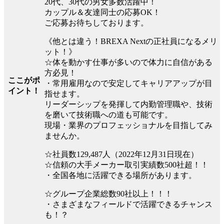
20代、30代の男女多数活躍中！
カップル＆友達同士の応募OK！
ご応募お待ちしております。
《他とは違う！BREXA Nextの正社員になるメリ
ット！》
☆体を動かす仕事が多いので体力に自信がある
方必見！
ここがポ
・常用雇用なので安定してキャリアアップが目
イント！
指せます。
リーダーシップを発揮して内勤管理職や、技術
を磨いて技術職への道も可能です。
現場・業界のプロフェッショナルを目指してみ
ませんか。
☆社員数129,487人（2022年12月31日現在）
☆信頼の大手メーカー取引実績数500社超！！
・全国各地に活躍できる場所があります。
☆グループ企業総数90社以上！！！
・さまざまなフィールドで活躍できるチャンス
も！？