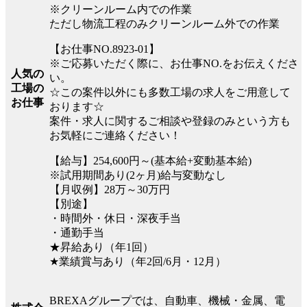
※クリーンルーム内での作業
ただし物流工程のみクリーンルーム外での作業
【お仕事NO.8923-01】
※ご応募いただく際に、お仕事NO.をお伝えくださ
人気の
い。
工場の
☆この案件以外にも多数工場の求人をご用意して
お仕事
おります☆
案件・求人に関するご相談や登録のみという方も
お気軽にご連絡ください！
【給与】254,600円～(基本給+変動基本給)
※試用期間あり(2ヶ月)給与変動なし
【月収例】28万～30万円
【別途】
・時間外・休日・深夜手当
・通勤手当
★昇給あり（年1回）
★業績賞与あり（年2回/6月・12月）
BREXAグループでは、自動車、機械・金属、電