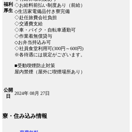
福利
◇お給料前払い制度あり（前給）
厚生
◇生活家電備品付き寮完備
◇赴任旅費会社負担
◇交通費支給
◇車・バイク・自転車通勤可
◇作業着無償貸与
◇お弁当持込み可
◇社員食堂利用可(300円～600円)
※各待遇には規定がございます。
■受動喫煙防止対策
屋内禁煙（屋外に喫煙場所あり）
公開
2024年 08月 27日
日
寮・住み込み情報