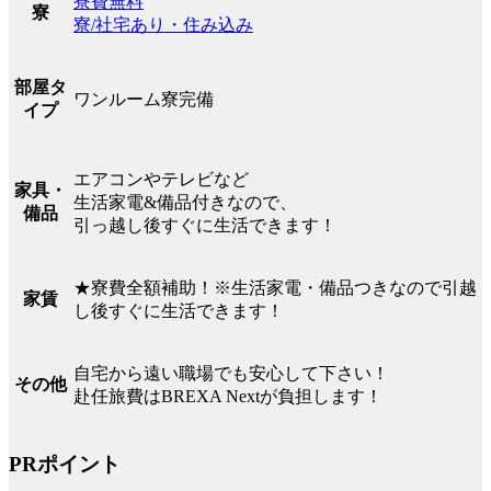
寮費無料
寮
寮/社宅あり・住み込み
部屋タ
ワンルーム寮完備
イプ
エアコンやテレビなど
家具・
生活家電&備品付きなので、
備品
引っ越し後すぐに生活できます！
★寮費全額補助！※生活家電・備品つきなので引越
家賃
し後すぐに生活できます！
自宅から遠い職場でも安心して下さい！
その他
赴任旅費はBREXA Nextが負担します！
PRポイント