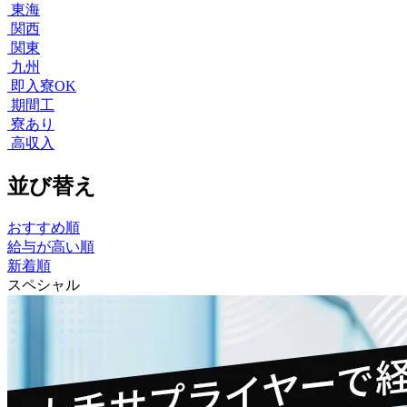
東海
関西
関東
九州
即入寮OK
期間工
寮あり
高収入
並び替え
おすすめ順
給与が高い順
新着順
スペシャル