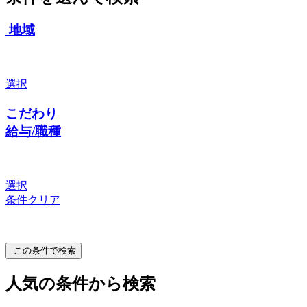
地域
選択
こだわり
給与/職種
選択
条件クリア
この条件で検索
人気の条件から検索