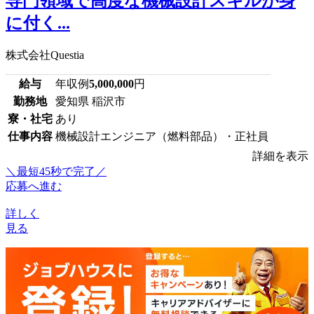
専門領域で高度な機械設計スキルが身
に付く...
株式会社Questia
給与
年収例
5,000,000
円
勤務地
愛知県 稲沢市
寮・社宅
あり
仕事内容
機械設計エンジニア（燃料部品）・正社員
詳細を表示
＼最短45秒で完了／
応募へ進む
詳しく
見る