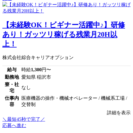
【未経験OK！ビギナー活躍中♪】研修
あり！ガッツリ稼げる残業月20H以
上！
株式会社綜合キャリアオプション
給与
時給
1,300
円〜
勤務地
愛知県 稲沢市
寮・社
なし
宅
仕事内
医療機器の操作・機械オペレーター / 機械系工場 /
容
交替制
詳細を表示
＼最短45秒で完了／
応募へ進む