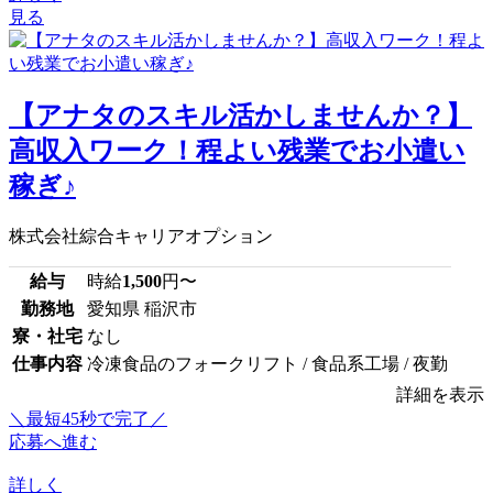
見る
【アナタのスキル活かしませんか？】
高収入ワーク！程よい残業でお小遣い
稼ぎ♪
株式会社綜合キャリアオプション
給与
時給
1,500
円〜
勤務地
愛知県 稲沢市
寮・社宅
なし
仕事内容
冷凍食品のフォークリフト / 食品系工場 / 夜勤
詳細を表示
＼最短45秒で完了／
応募へ進む
詳しく