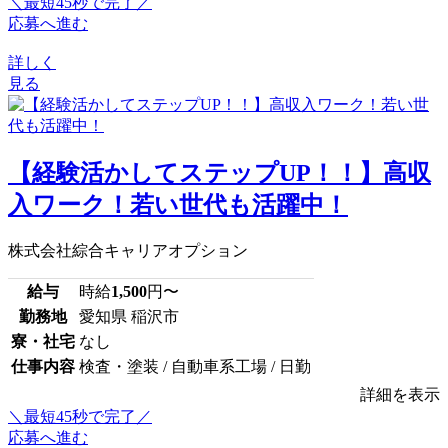
＼最短45秒で完了／
応募へ進む
詳しく
見る
【経験活かしてステップUP！！】高収
入ワーク！若い世代も活躍中！
株式会社綜合キャリアオプション
給与
時給
1,500
円〜
勤務地
愛知県 稲沢市
寮・社宅
なし
仕事内容
検査・塗装 / 自動車系工場 / 日勤
詳細を表示
＼最短45秒で完了／
応募へ進む