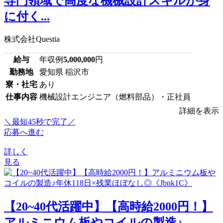
専門領域で高度な機械設計スキルが身
に付く...
株式会社Questia
給与
年収例
5,000,000
円
勤務地
愛知県 稲沢市
寮・社宅
あり
仕事内容
機械設計エンジニア（燃料部品）・正社員
詳細を表示
＼最短45秒で完了／
応募へ進む
詳しく
見る
【20~40代活躍中】【高時給2000円！】
アルミニウム板やコイルの製造♪...