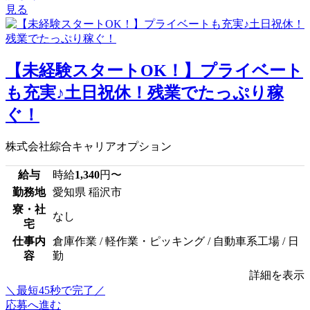
見る
【未経験スタートOK！】プライベート
も充実♪土日祝休！残業でたっぷり稼
ぐ！
株式会社綜合キャリアオプション
給与
時給
1,340
円〜
勤務地
愛知県 稲沢市
寮・社
なし
宅
仕事内
倉庫作業 / 軽作業・ピッキング / 自動車系工場 / 日
容
勤
詳細を表示
＼最短45秒で完了／
応募へ進む