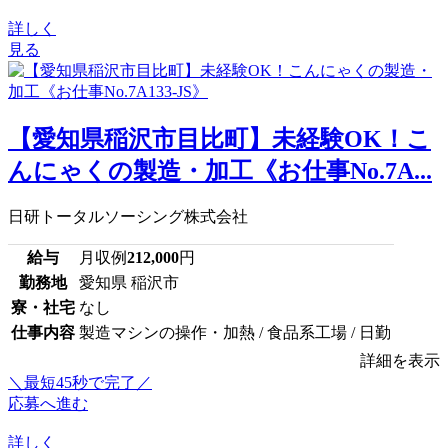
詳しく
見る
【愛知県稲沢市目比町】未経験OK！こ
んにゃくの製造・加工《お仕事No.7A...
日研トータルソーシング株式会社
給与
月収例
212,000
円
勤務地
愛知県 稲沢市
寮・社宅
なし
仕事内容
製造マシンの操作・加熱 / 食品系工場 / 日勤
詳細を表示
＼最短45秒で完了／
応募へ進む
詳しく