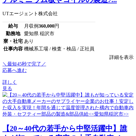
UTエージェント株式会社
給与
月収例
360,000
円
勤務地
愛知県 稲沢市
寮・社宅
あり
仕事内容
機械系工場 / 検査・検品 / 正社員
詳細を表示
＼最短45秒で完了／
応募へ進む
詳しく
見る
【20～40代の若手から中堅活躍中】誰