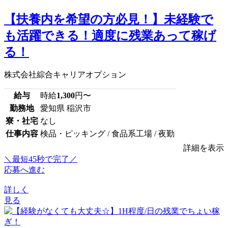
【扶養内を希望の方必見！】未経験で
も活躍できる！適度に残業あって稼げ
る！
株式会社綜合キャリアオプション
給与
時給
1,300
円〜
勤務地
愛知県 稲沢市
寮・社宅
なし
仕事内容
検品・ピッキング / 食品系工場 / 夜勤
詳細を表示
＼最短45秒で完了／
応募へ進む
詳しく
見る