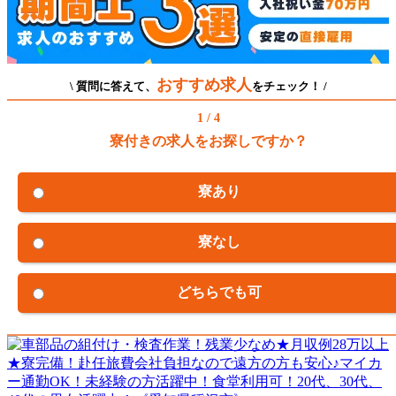
おすすめ求人
\ 質問に答えて、
をチェック！ /
1 / 4
寮付きの求人をお探しですか？
寮あり
寮なし
どちらでも可