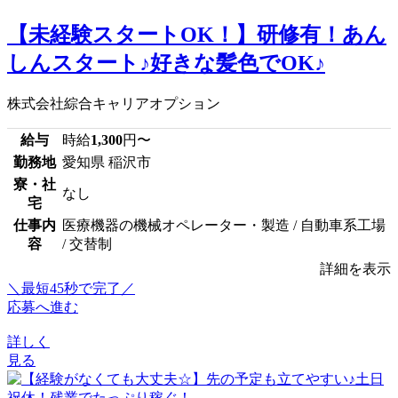
【未経験スタートOK！】研修有！あん
しんスタート♪好きな髪色でOK♪
株式会社綜合キャリアオプション
給与
時給
1,300
円〜
勤務地
愛知県 稲沢市
寮・社
なし
宅
仕事内
医療機器の機械オペレーター・製造 / 自動車系工場
容
/ 交替制
詳細を表示
＼最短45秒で完了／
応募へ進む
詳しく
見る