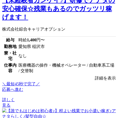
【未経験者カンゲイ♪】研修でアナタの
安心確保☆残業もあるのでガッツリ稼
げます！
株式会社綜合キャリアオプション
給与
時給
1,400
円〜
勤務地
愛知県 稲沢市
寮・社
なし
宅
仕事内
医療機器の操作・機械オペレーター / 自動車系工場
容
/ 交替制
詳細を表示
＼最短45秒で完了／
応募へ進む
詳しく
見る