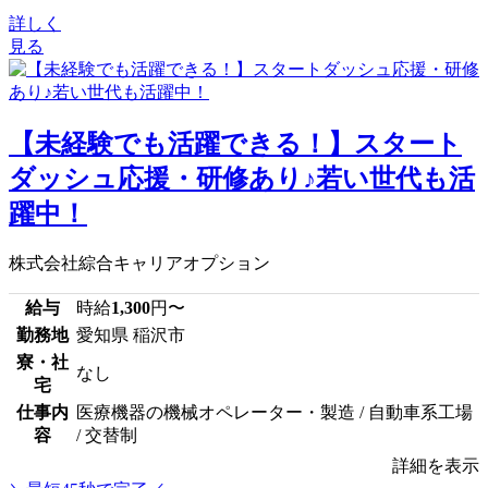
詳しく
見る
【未経験でも活躍できる！】スタート
ダッシュ応援・研修あり♪若い世代も活
躍中！
株式会社綜合キャリアオプション
給与
時給
1,300
円〜
勤務地
愛知県 稲沢市
寮・社
なし
宅
仕事内
医療機器の機械オペレーター・製造 / 自動車系工場
容
/ 交替制
詳細を表示