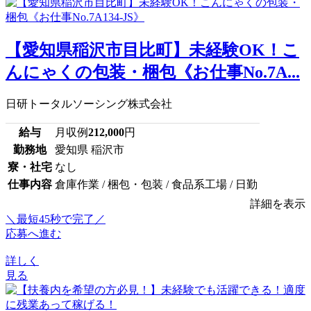
【愛知県稲沢市目比町】未経験OK！こ
んにゃくの包装・梱包《お仕事No.7A...
日研トータルソーシング株式会社
給与
月収例
212,000
円
勤務地
愛知県 稲沢市
寮・社宅
なし
仕事内容
倉庫作業 / 梱包・包装 / 食品系工場 / 日勤
詳細を表示
＼最短45秒で完了／
応募へ進む
詳しく
見る