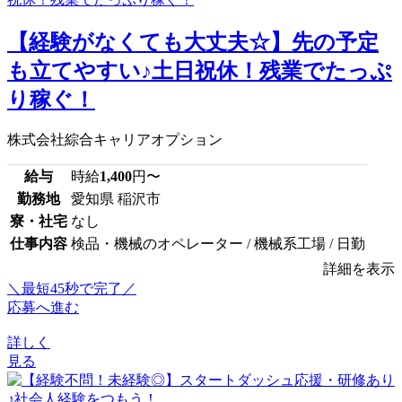
【経験がなくても大丈夫☆】先の予定
も立てやすい♪土日祝休！残業でたっぷ
り稼ぐ！
株式会社綜合キャリアオプション
給与
時給
1,400
円〜
勤務地
愛知県 稲沢市
寮・社宅
なし
仕事内容
検品・機械のオペレーター / 機械系工場 / 日勤
詳細を表示
＼最短45秒で完了／
応募へ進む
詳しく
見る