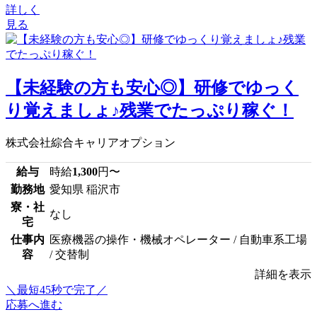
詳しく
見る
【未経験の方も安心◎】研修でゆっく
り覚えましょ♪残業でたっぷり稼ぐ！
株式会社綜合キャリアオプション
給与
時給
1,300
円〜
勤務地
愛知県 稲沢市
寮・社
なし
宅
仕事内
医療機器の操作・機械オペレーター / 自動車系工場
容
/ 交替制
詳細を表示
＼最短45秒で完了／
応募へ進む