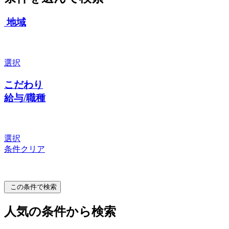
地域
選択
こだわり
給与/職種
選択
条件クリア
この条件で検索
人気の条件から検索