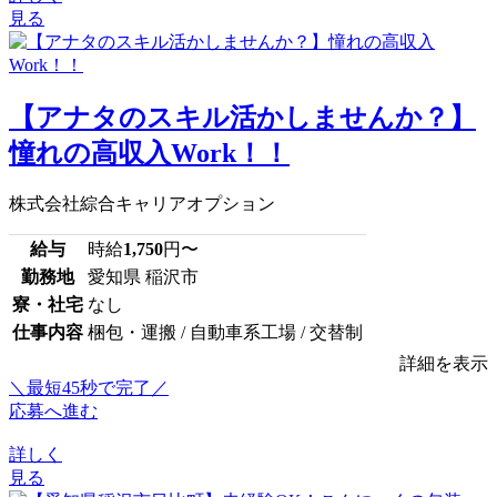
見る
【アナタのスキル活かしませんか？】
憧れの高収入Work！！
株式会社綜合キャリアオプション
給与
時給
1,750
円〜
勤務地
愛知県 稲沢市
寮・社宅
なし
仕事内容
梱包・運搬 / 自動車系工場 / 交替制
詳細を表示
＼最短45秒で完了／
応募へ進む
詳しく
見る