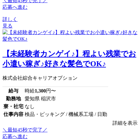
＼最短45秒で完了／
応募へ進む
詳しく
見る
【未経験者カンゲイ♪】程よい残業でお
小遣い稼ぎ♪好きな髪色でOK♪
株式会社綜合キャリアオプション
給与
時給
1,300
円〜
勤務地
愛知県 稲沢市
寮・社宅
なし
仕事内容
検品・ピッキング / 機械系工場 / 日勤
詳細を表示
＼最短45秒で完了／
応募へ進む