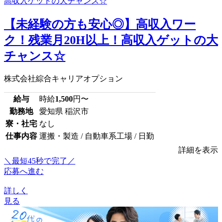
【未経験の方も安心◎】高収入ワー
ク！残業月20H以上！高収入ゲットの大
チャンス☆
株式会社綜合キャリアオプション
給与
時給
1,500
円〜
勤務地
愛知県 稲沢市
寮・社宅
なし
仕事内容
運搬・製造 / 自動車系工場 / 日勤
詳細を表示
＼最短45秒で完了／
応募へ進む
詳しく
見る