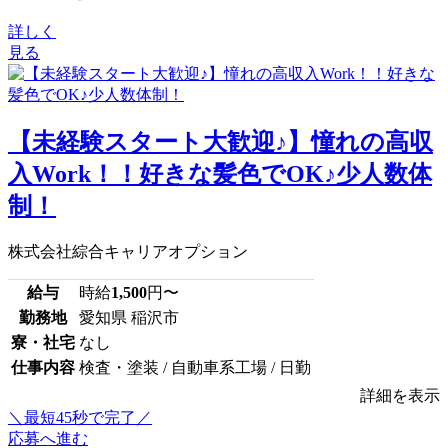
詳しく
見る
【未経験スタート大歓迎♪】憧れの高収
入Work！！好きな髪色でOK♪少人数体
制！
株式会社綜合キャリアオプション
給与
時給
1,500
円〜
勤務地
愛知県 稲沢市
寮・社宅
なし
仕事内容
検査・塗装 / 自動車系工場 / 日勤
詳細を表示
＼最短45秒で完了／
応募へ進む