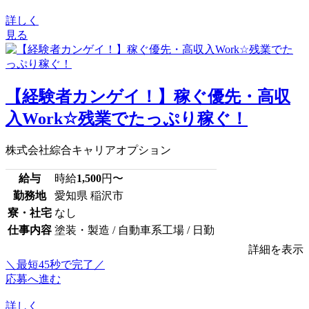
詳しく
見る
【経験者カンゲイ！】稼ぐ優先・高収
入Work☆残業でたっぷり稼ぐ！
株式会社綜合キャリアオプション
給与
時給
1,500
円〜
勤務地
愛知県 稲沢市
寮・社宅
なし
仕事内容
塗装・製造 / 自動車系工場 / 日勤
詳細を表示
＼最短45秒で完了／
応募へ進む
詳しく