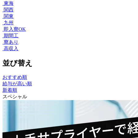
東海
関西
関東
九州
即入寮OK
期間工
寮あり
高収入
並び替え
おすすめ順
給与が高い順
新着順
スペシャル