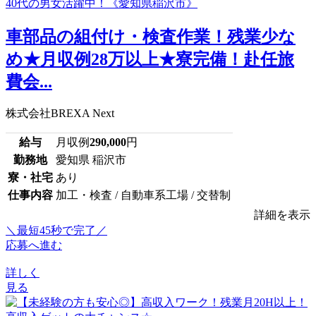
車部品の組付け・検査作業！残業少な
め★月収例28万以上★寮完備！赴任旅
費会...
株式会社BREXA Next
給与
月収例
290,000
円
勤務地
愛知県 稲沢市
寮・社宅
あり
仕事内容
加工・検査 / 自動車系工場 / 交替制
詳細を表示
＼最短45秒で完了／
応募へ進む
詳しく
見る