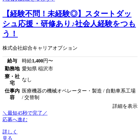
【経験不問！未経験◎】スタートダッ
シュ応援・研修あり♪社会人経験をつも
う！
株式会社綜合キャリアオプション
給与
時給
1,400
円〜
勤務地
愛知県 稲沢市
寮・社
なし
宅
仕事内
医療機器の機械オペレーター・製造 / 自動車系工場
容
/ 交替制
詳細を表示
＼最短45秒で完了／
応募へ進む
詳しく
見る