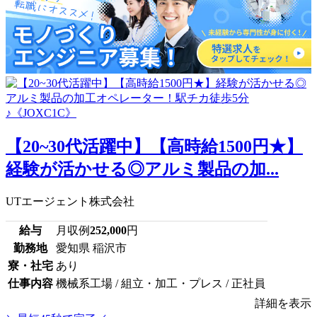
【20~30代活躍中】【高時給1500円★】
経験が活かせる◎アルミ製品の加...
UTエージェント株式会社
給与
月収例
252,000
円
勤務地
愛知県 稲沢市
寮・社宅
あり
仕事内容
機械系工場 / 組立・加工・プレス / 正社員
詳細を表示