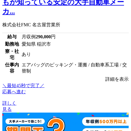
もが知っている安定の大手自動車メー
カ...
株式会社FMC 名古屋営業所
給与
月収例
290,000
円
勤務地
愛知県 稲沢市
寮・社
あり
宅
仕事内
エアバッグのピッキング・運搬 / 自動車系工場 / 交
容
替制
詳細を表示
＼最短45秒で完了／
応募へ進む
詳しく
見る