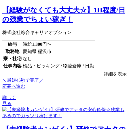
【経験がなくても大丈夫☆】1H程度/日
の残業でちょい稼ぎ！
株式会社綜合キャリアオプション
給与
時給
1,300
円〜
勤務地
愛知県 稲沢市
寮・社宅
なし
仕事内容
検品・ピッキング / 物流倉庫 / 日勤
詳細を表示
＼最短45秒で完了／
応募へ進む
詳しく
見る