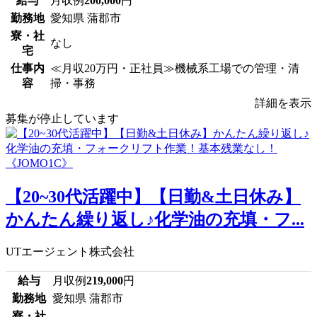
給与
月収例
200,000
円
勤務地
愛知県 蒲郡市
寮・社
なし
宅
仕事内
≪月収20万円・正社員≫機械系工場での管理・清
容
掃・事務
詳細を表示
募集が停止しています
【20~30代活躍中】【日勤&土日休み】
かんたん繰り返し♪化学油の充填・フ...
UTエージェント株式会社
給与
月収例
219,000
円
勤務地
愛知県 蒲郡市
寮・社