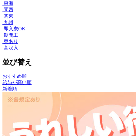
東海
関西
関東
九州
即入寮OK
期間工
寮あり
高収入
並び替え
おすすめ順
給与が高い順
新着順