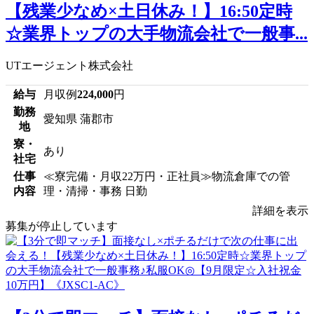
【残業少なめ×土日休み！】16:50定時
☆業界トップの大手物流会社で一般事...
UTエージェント株式会社
給与
月収例
224,000
円
勤務
愛知県 蒲郡市
地
寮・
あり
社宅
仕事
≪寮完備・月収22万円・正社員≫物流倉庫での管
内容
理・清掃・事務 日勤
詳細を表示
募集が停止しています