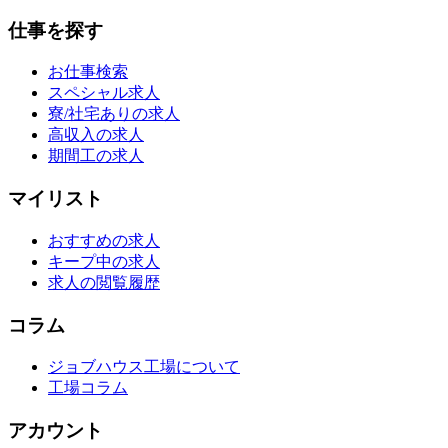
仕事を探す
お仕事検索
スペシャル求人
寮/社宅ありの求人
高収入の求人
期間工の求人
マイリスト
おすすめの求人
キープ中の求人
求人の閲覧履歴
コラム
ジョブハウス工場について
工場コラム
アカウント