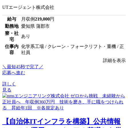
UTエージェント株式会社
給与
月収例
219,000
円
勤務地
愛知県 蒲郡市
寮・社
あり
宅
仕事内
化学系工場 / クレーン・フォークリフト・重機 / 正
容
社員
詳細を表示
＼最短45秒で完了／
応募へ進む
詳しく
見る
【自治体ITインフラを構築】公共情報