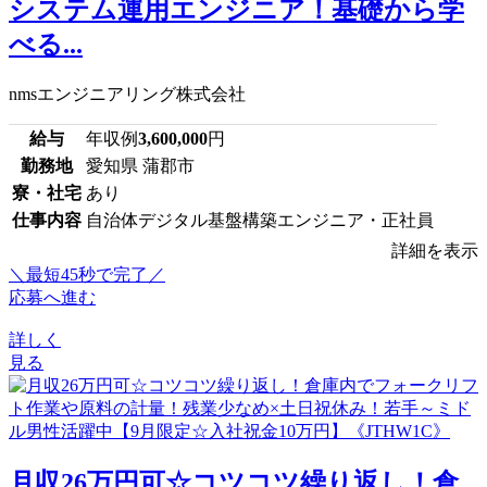
システム運用エンジニア！基礎から学
べる...
nmsエンジニアリング株式会社
給与
年収例
3,600,000
円
勤務地
愛知県 蒲郡市
寮・社宅
あり
仕事内容
自治体デジタル基盤構築エンジニア・正社員
詳細を表示
＼最短45秒で完了／
応募へ進む
詳しく
見る
月収26万円可☆コツコツ繰り返し！倉