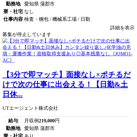
勤務地
愛知県 蒲郡市
寮・社宅
なし
仕事内容
検査・梱包 / 機械系工場 / 日勤
詳細を表示
募集が停止しています
【3分で即マッチ】面接なし×ポチるだ
けで次の仕事に出会える！【日勤&土
日休...
UTエージェント株式会社
給与
月収例
219,000
円
勤務地
愛知県 蒲郡市
寮・社宅
あり