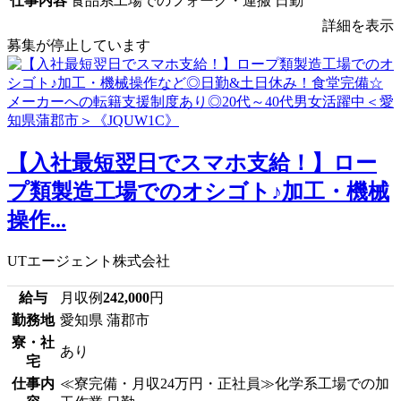
仕事内容
食品系工場でのフォーク・運搬 日勤
詳細を表示
募集が停止しています
【入社最短翌日でスマホ支給！】ロー
プ類製造工場でのオシゴト♪加工・機械
操作...
UTエージェント株式会社
給与
月収例
242,000
円
勤務地
愛知県 蒲郡市
寮・社
あり
宅
仕事内
≪寮完備・月収24万円・正社員≫化学系工場での加