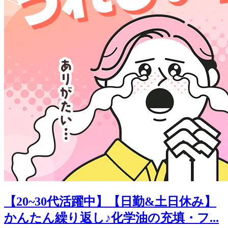
【20~30代活躍中】【日勤&土日休み】
かんたん繰り返し♪化学油の充填・フ...