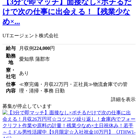
【3分で即マッチ】面接なし×ポチるだ
けで次の仕事に出会える！【残業少な
め×...
UTエージェント株式会社
給与
月収例
224,000
円
勤務
愛知県 蒲郡市
地
寮・
あり
社宅
仕事
≪寮完備・月収22万円・正社員≫物流倉庫での管
内容
理・清掃・事務 日勤
詳細を表示
募集が停止しています