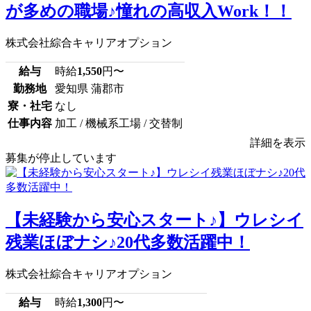
が多めの職場♪憧れの高収入Work！！
株式会社綜合キャリアオプション
給与
時給
1,550
円〜
勤務地
愛知県 蒲郡市
寮・社宅
なし
仕事内容
加工 / 機械系工場 / 交替制
詳細を表示
募集が停止しています
【未経験から安心スタート♪】ウレシイ
残業ほぼナシ♪20代多数活躍中！
株式会社綜合キャリアオプション
給与
時給
1,300
円〜