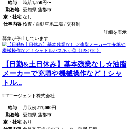
給与
時給
1,550
円〜
勤務地
愛知県 蒲郡市
寮・社宅
なし
仕事内容
検査 / 自動車系工場 / 交替制
詳細を表示
募集が停止しています
【日勤&土日休み】基本残業なし☆油脂
メーカーで充填や機械操作など！シャ
トル...
UTエージェント株式会社
給与
月収例
217,000
円
勤務地
愛知県 蒲郡市
寮・社宅
あり