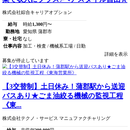
株式会社綜合キャリアオプション
給与
時給
1,300
円〜
勤務地
愛知県 蒲郡市
寮・社宅
なし
仕事内容
加工・検査 / 機械系工場 / 日勤
詳細を表示
募集が停止しています
【3交替制】土日休み！蒲郡駅から送迎
バスあり★ごま油絞る機械の監視工程
《東...
株式会社テクノ・サービス マニュファクチャリング