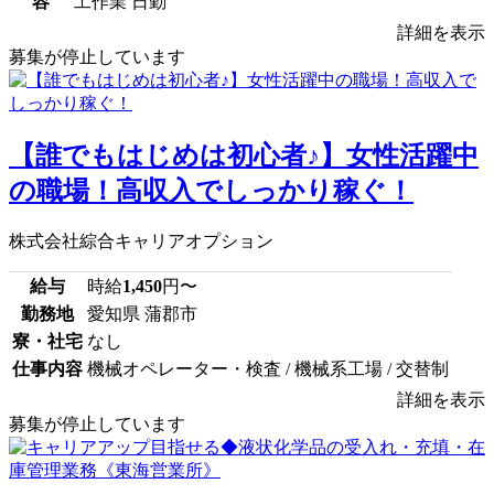
容
工作業 日勤
詳細を表示
募集が停止しています
【誰でもはじめは初心者♪】女性活躍中
の職場！高収入でしっかり稼ぐ！
株式会社綜合キャリアオプション
給与
時給
1,450
円〜
勤務地
愛知県 蒲郡市
寮・社宅
なし
仕事内容
機械オペレーター・検査 / 機械系工場 / 交替制
詳細を表示
募集が停止しています