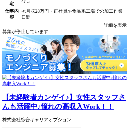
なし
宅
仕事内
≪月収28万円・正社員≫食品系工場での加工作業
容
日勤
詳細を表示
募集が停止しています
【未経験者カンゲイ♪】女性スタッフさ
んも活躍中♪憧れの高収入Work！！
株式会社綜合キャリアオプション