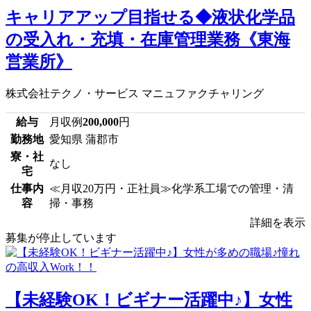
キャリアアップ目指せる◆液状化学品
の受入れ・充填・在庫管理業務《東海
営業所》
株式会社テクノ・サービス マニュファクチャリング
給与
月収例
200,000
円
勤務地
愛知県 蒲郡市
寮・社
なし
宅
仕事内
≪月収20万円・正社員≫化学系工場での管理・清
容
掃・事務
詳細を表示
募集が停止しています
【未経験OK！ビギナー活躍中♪】女性