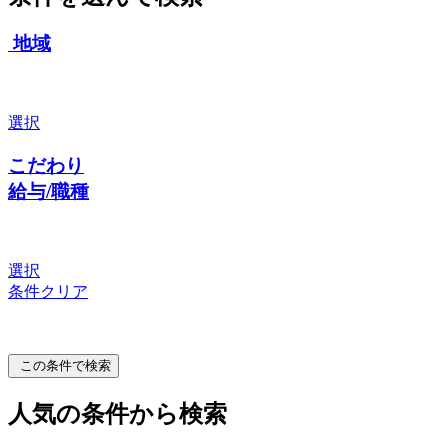
地域
選択
こだわり
給与/職種
選択
条件クリア
この条件で検索
人気の条件から検索