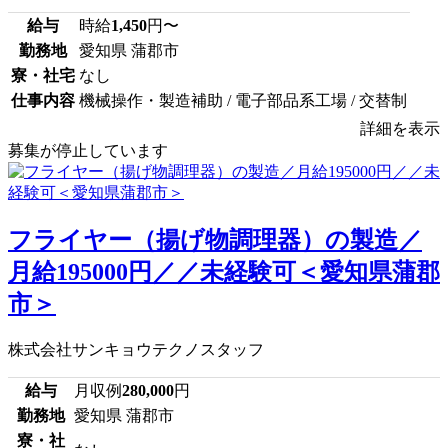
給与
時給
1,450
円〜
勤務地
愛知県 蒲郡市
寮・社宅
なし
仕事内容
機械操作・製造補助 / 電子部品系工場 / 交替制
詳細を表示
募集が停止しています
フライヤー（揚げ物調理器）の製造／
月給195000円／／未経験可＜愛知県蒲郡
市＞
株式会社サンキョウテクノスタッフ
給与
月収例
280,000
円
勤務地
愛知県 蒲郡市
寮・社