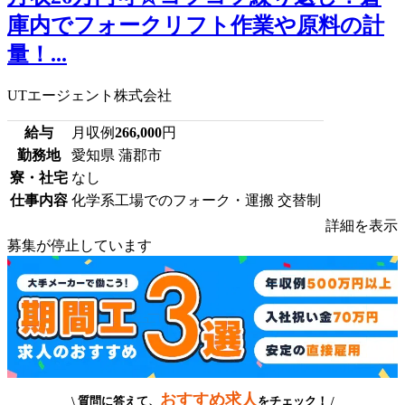
庫内でフォークリフト作業や原料の計
量！...
UTエージェント株式会社
給与
月収例
266,000
円
勤務地
愛知県 蒲郡市
寮・社宅
なし
仕事内容
化学系工場でのフォーク・運搬 交替制
詳細を表示
募集が停止しています
おすすめ求人
\ 質問に答えて、
をチェック！ /