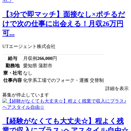
【3分で即マッチ】面接なし×ポチるだ
けで次の仕事に出会える！月収26万円
可...
UTエージェント株式会社
給与
月収例
266,000
円
勤務地
愛知県 蒲郡市
寮・社宅
なし
仕事内容
化学系工場でのフォーク・運搬 交替制
詳細を表示
募集が停止しています
【経験がなくても大丈夫☆】程よく残
業で収入にプラス♪ヘアスタイル自由☆