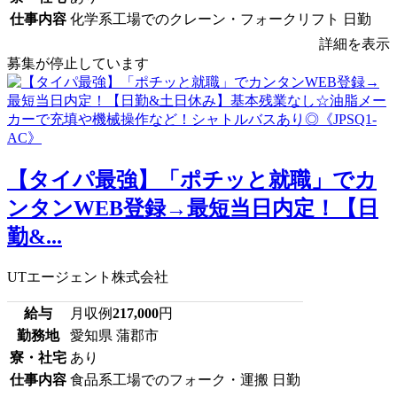
仕事内容
化学系工場でのクレーン・フォークリフト 日勤
詳細を表示
募集が停止しています
【タイパ最強】「ポチッと就職」でカ
ンタンWEB登録→最短当日内定！【日
勤&...
UTエージェント株式会社
給与
月収例
217,000
円
勤務地
愛知県 蒲郡市
寮・社宅
あり
仕事内容
食品系工場でのフォーク・運搬 日勤