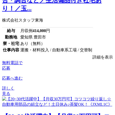
合・調合など／生活備品付き社宅あ
り！／玉...
株式会社スタッフ東海
給与
月収例
414,000
円
勤務地
愛知県 豊田市
寮・社宅
あり（無料）
仕事内容
運搬・材料投入 / 自動車系工場 / 交替制
詳細を表示
無料電話で
応募
応募へ進む
詳しく
見る