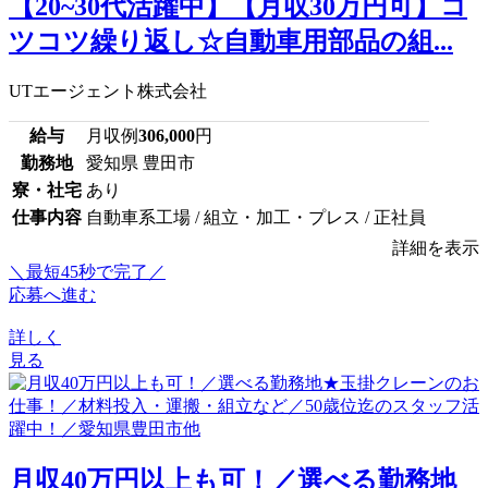
【20~30代活躍中】【月収30万円可】コ
ツコツ繰り返し☆自動車用部品の組...
UTエージェント株式会社
給与
月収例
306,000
円
勤務地
愛知県 豊田市
寮・社宅
あり
仕事内容
自動車系工場 / 組立・加工・プレス / 正社員
詳細を表示
＼最短45秒で完了／
応募へ進む
詳しく
見る
月収40万円以上も可！／選べる勤務地