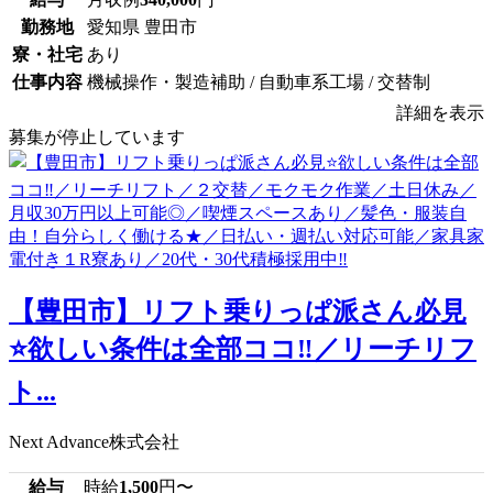
勤務地
愛知県 豊田市
寮・社宅
あり
仕事内容
機械操作・製造補助 / 自動車系工場 / 交替制
詳細を表示
募集が停止しています
【豊田市】リフト乗りっぱ派さん必見
⭐欲しい条件は全部ココ‼️／リーチリフ
ト...
Next Advance株式会社
給与
時給
1,500
円〜