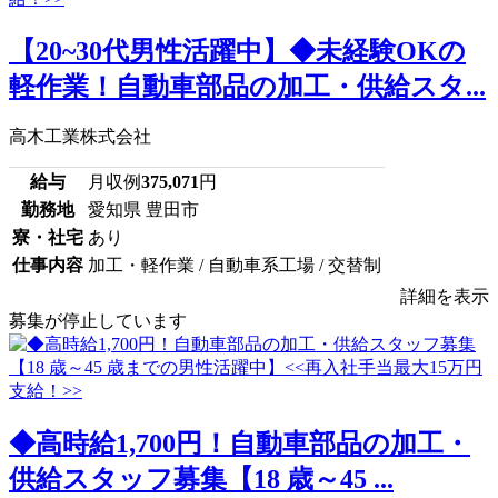
【20~30代男性活躍中】◆未経験OKの
軽作業！自動車部品の加工・供給スタ...
高木工業株式会社
給与
月収例
375,071
円
勤務地
愛知県 豊田市
寮・社宅
あり
仕事内容
加工・軽作業 / 自動車系工場 / 交替制
詳細を表示
募集が停止しています
◆高時給1,700円！自動車部品の加工・
供給スタッフ募集【18 歳～45 ...