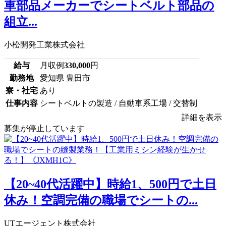
車部品メーカーでシートベルト部品の
組立...
小松開発工業株式会社
給与
月収例
330,000
円
勤務地
愛知県 豊田市
寮・社宅
あり
仕事内容
シートベルトの製造 / 自動車系工場 / 交替制
詳細を表示
募集が停止しています
【20~40代活躍中】時給1、500円で土日
休み！空調完備の職場でシートの...
UTエージェント株式会社