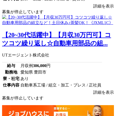
詳細を表示
募集が停止しています
【20~30代活躍中】【月収30万円可】コ
ツコツ繰り返し☆自動車用部品の組...
UTエージェント株式会社
給与
月収例
306,000
円
勤務地
愛知県 豊田市
寮・社宅
あり
仕事内容
自動車系工場 / 組立・加工・プレス / 正社員
詳細を表示
募集が停止しています