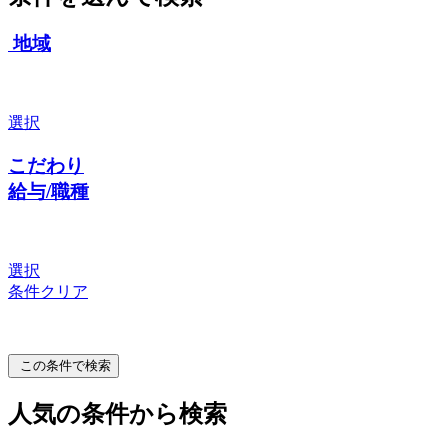
地域
選択
こだわり
給与/職種
選択
条件クリア
この条件で検索
人気の条件から検索