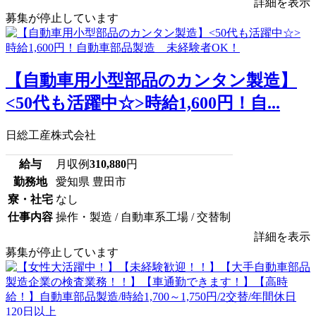
詳細を表示
募集が停止しています
【自動車用小型部品のカンタン製造】
<50代も活躍中☆>時給1,600円！自...
日総工産株式会社
給与
月収例
310,880
円
勤務地
愛知県 豊田市
寮・社宅
なし
仕事内容
操作・製造 / 自動車系工場 / 交替制
詳細を表示
募集が停止しています