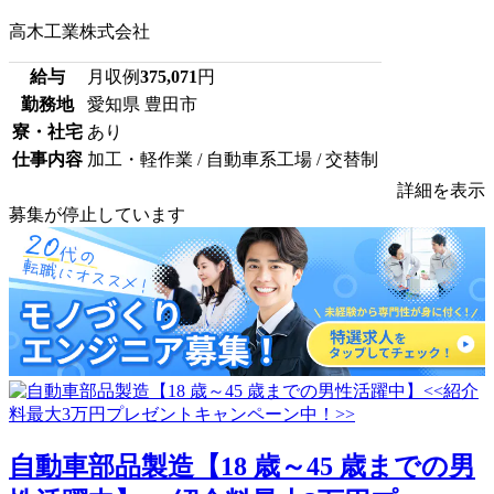
高木工業株式会社
給与
月収例
375,071
円
勤務地
愛知県 豊田市
寮・社宅
あり
仕事内容
加工・軽作業 / 自動車系工場 / 交替制
詳細を表示
募集が停止しています
自動車部品製造【18 歳～45 歳までの男