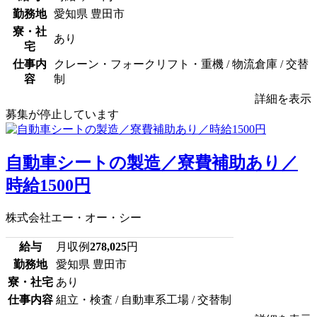
勤務地
愛知県 豊田市
寮・社
あり
宅
仕事内
クレーン・フォークリフト・重機 / 物流倉庫 / 交替
容
制
詳細を表示
募集が停止しています
自動車シートの製造／寮費補助あり／
時給1500円
株式会社エー・オー・シー
給与
月収例
278,025
円
勤務地
愛知県 豊田市
寮・社宅
あり
仕事内容
組立・検査 / 自動車系工場 / 交替制