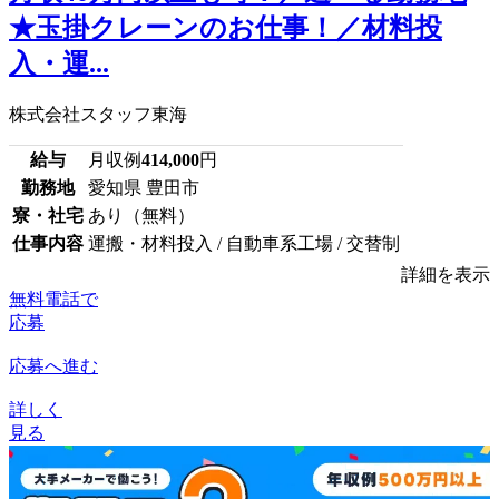
★玉掛クレーンのお仕事！／材料投
入・運...
株式会社スタッフ東海
給与
月収例
414,000
円
勤務地
愛知県 豊田市
寮・社宅
あり（無料）
仕事内容
運搬・材料投入 / 自動車系工場 / 交替制
詳細を表示
無料電話で
応募
応募へ進む
詳しく
見る