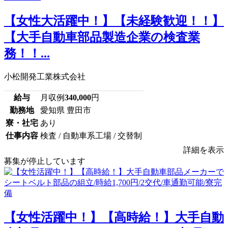
【女性大活躍中！】【未経験歓迎！！】
【大手自動車部品製造企業の検査業
務！！...
小松開発工業株式会社
給与
月収例
340,000
円
勤務地
愛知県 豊田市
寮・社宅
あり
仕事内容
検査 / 自動車系工場 / 交替制
詳細を表示
募集が停止しています
【女性活躍中！】【高時給！】大手自動