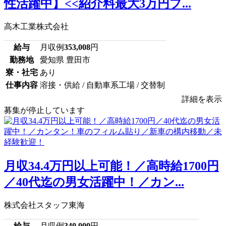
性活躍中】<<紹介料最大3万円プ...
高木工業株式会社
給与
月収例
353,008
円
勤務地
愛知県 豊田市
寮・社宅
あり
仕事内容
溶接・供給 / 自動車系工場 / 交替制
詳細を表示
募集が停止しています
月収34.4万円以上可能！／高時給1700円
／40代迄の男女活躍中！／カン...
株式会社スタッフ東海
給与
月収例
340,000
円