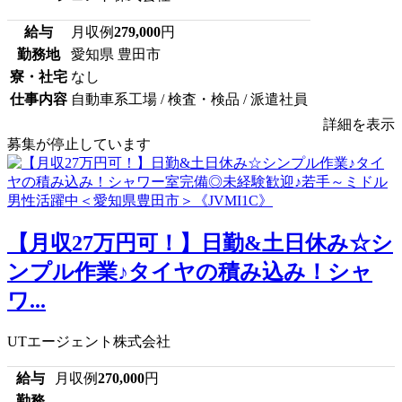
給与
月収例
279,000
円
勤務地
愛知県 豊田市
寮・社宅
なし
仕事内容
自動車系工場 / 検査・検品 / 派遣社員
詳細を表示
募集が停止しています
【月収27万円可！】日勤&土日休み☆シ
ンプル作業♪タイヤの積み込み！シャ
ワ...
UTエージェント株式会社
給与
月収例
270,000
円
勤務