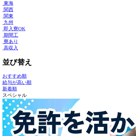
東海
関西
関東
九州
即入寮OK
期間工
寮あり
高収入
並び替え
おすすめ順
給与が高い順
新着順
スペシャル