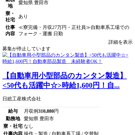
愛知県 豊田市
地
寮・
あり
社宅
仕事
≪寮完備・月収27万円・正社員≫自動車系工場での
内容
フォーク・運搬 日勤
詳細を表示
募集が停止しています
【自動車用小型部品のカンタン製造】
<50代も活躍中☆>時給1,600円！自...
日総工産株式会社
給与
月収例
310,880
円
勤務地
愛知県 豊田市
寮・社宅
なし
仕事内容
操作・製造 / 自動車系工場 / 交替制