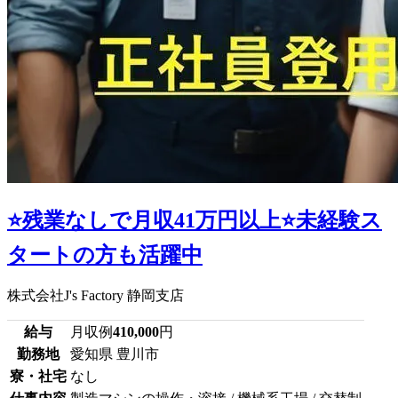
⭐残業なしで月収41万円以上⭐未経験ス
タートの方も活躍中
株式会社J's Factory 静岡支店
給与
月収例
410,000
円
勤務地
愛知県 豊川市
寮・社宅
なし