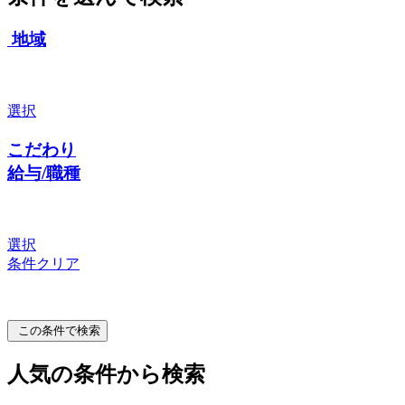
地域
選択
こだわり
給与/職種
選択
条件クリア
この条件で検索
人気の条件から検索