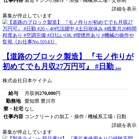
仕事内容
製造マシンの操作・溶接 / 機械系工場 / 交替制
詳細を表示
募集が停止しています
【道路のブロック製造】 『モノ作りが
初めてでも月収27万円可』 #日勤 ...
株式会社日本ケイテム
給与
月収例
270,000
円
勤務地
愛知県 豊川市
寮・社宅
なし
仕事内容
コンクリートの加工・操作 / 機械系工場 / 日勤
詳細を表示
募集が停止しています