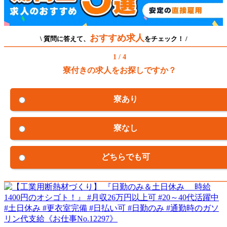
おすすめ求人
\ 質問に答えて、
をチェック！ /
1 / 4
寮付きの求人をお探しですか？
寮あり
寮なし
どちらでも可