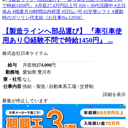
【製造ラインへ部品運び】 『牽引車使
用あり◎経験不問で時給1450円』 ...
株式会社日本ケイテム
給与
月収例
274,000
円
勤務地
愛知県 豊川市
寮・社宅
なし
仕事内容
供給・製造 / 自動車系工場 / 交替制
詳細を表示
募集が停止しています