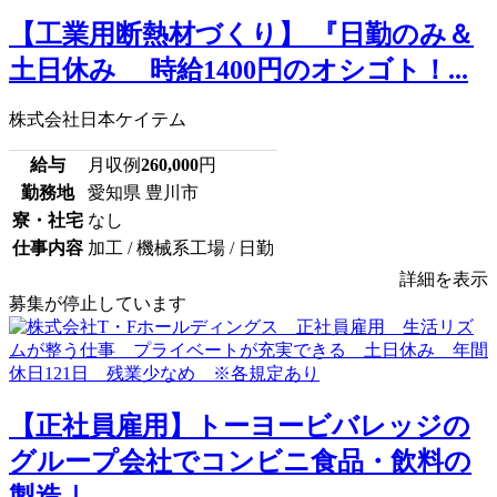
【工業用断熱材づくり】 『日勤のみ＆
土日休み 時給1400円のオシゴト！...
株式会社日本ケイテム
給与
月収例
260,000
円
勤務地
愛知県 豊川市
寮・社宅
なし
仕事内容
加工 / 機械系工場 / 日勤
詳細を表示
募集が停止しています
【正社員雇用】トーヨービバレッジの
グループ会社でコンビニ食品・飲料の