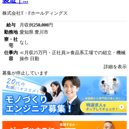
製造｜...
株式会社T・Fホールディングス
給与
月収例
250,000
円
勤務地
愛知県 豊川市
寮・社
なし
宅
仕事内
≪月収25万円・正社員≫食品系工場での組立・機械
容
操作 日勤
詳細を表示
募集が停止しています