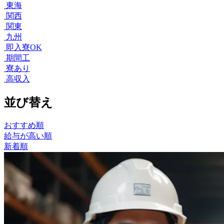
東海
関西
関東
九州
即入寮OK
期間工
寮あり
高収入
並び替え
おすすめ順
給与が高い順
新着順