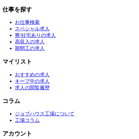
仕事を探す
お仕事検索
スペシャル求人
寮/社宅ありの求人
高収入の求人
期間工の求人
マイリスト
おすすめの求人
キープ中の求人
求人の閲覧履歴
コラム
ジョブハウス工場について
工場コラム
アカウント