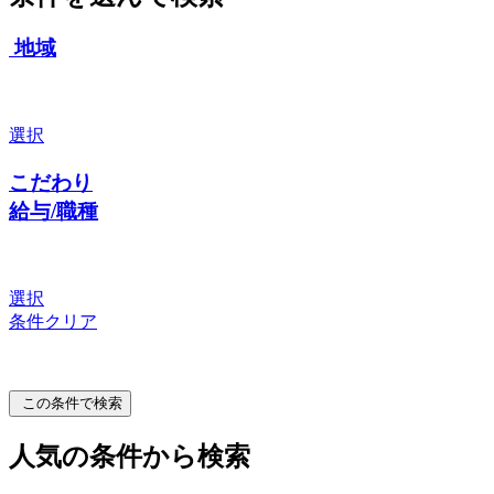
地域
選択
こだわり
給与/職種
選択
条件クリア
この条件で検索
人気の条件から検索