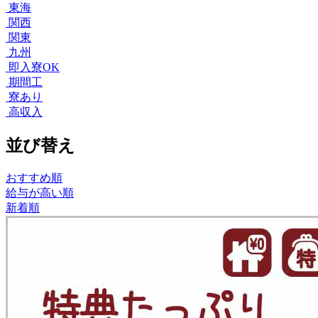
東海
関西
関東
九州
即入寮OK
期間工
寮あり
高収入
並び替え
おすすめ順
給与が高い順
新着順