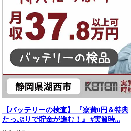
【バッテリーの検査】 『寮費0円＆特典
たっぷりで貯金が進む！』 #実質時...