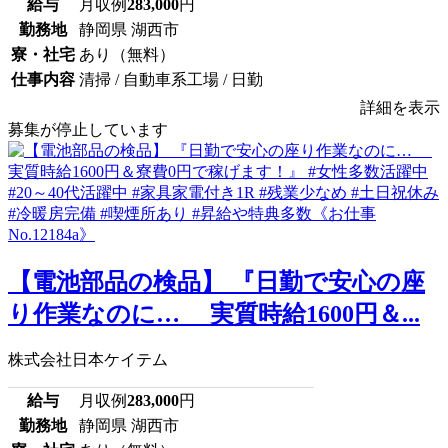
給与
月収例
283,000
円
勤務地
静岡県 湖西市
寮・社宅
あり（無料）
仕事内容
清掃 / 自動車系工場 / 日勤
詳細を表示
募集が停止しています
【電池部品の検品】 『日勤で安心の座
り作業なのに… 実質時給1600円＆...
株式会社日本ケイテム
給与
月収例
283,000
円
勤務地
静岡県 湖西市