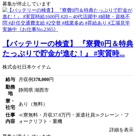
募集が停止しています
【バッテリーの検査】 『寮費0円＆特典
たっぷりで貯金が進む！』 #実質時...
株式会社日本ケイテム
給与
月収例
378,000
円
勤務
静岡県 湖西市
地
寮・
あり（無料）
社宅
仕事
≪寮無料・月収37.8万円・派遣社員≫クレーン・フ
内容
ォークリフト・重機
詳細を表示