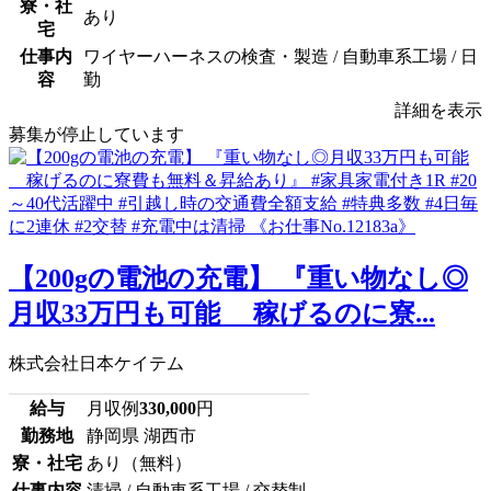
寮・社
あり
宅
仕事内
ワイヤーハーネスの検査・製造 / 自動車系工場 / 日
容
勤
詳細を表示
募集が停止しています
【200gの電池の充電】 『重い物なし◎
月収33万円も可能 稼げるのに寮...
株式会社日本ケイテム
給与
月収例
330,000
円
勤務地
静岡県 湖西市
寮・社宅
あり（無料）
仕事内容
清掃 / 自動車系工場 / 交替制