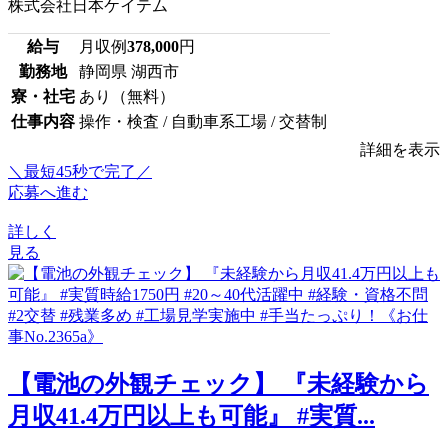
株式会社日本ケイテム
給与
月収例
378,000
円
勤務地
静岡県 湖西市
寮・社宅
あり（無料）
仕事内容
操作・検査 / 自動車系工場 / 交替制
詳細を表示
＼最短45秒で完了／
応募へ進む
詳しく
見る
【電池の外観チェック】 『未経験から
月収41.4万円以上も可能』 #実質...