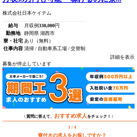
株式会社日本ケイテム
給与
月収例
330,000
円
勤務地
静岡県 湖西市
寮・社宅
あり（無料）
仕事内容
清掃 / 自動車系工場 / 交替制
詳細を表示
募集が停止しています
おすすめ求人
\ 質問に答えて、
をチェック！ /
1 / 4
寮付きの求人をお探しですか？