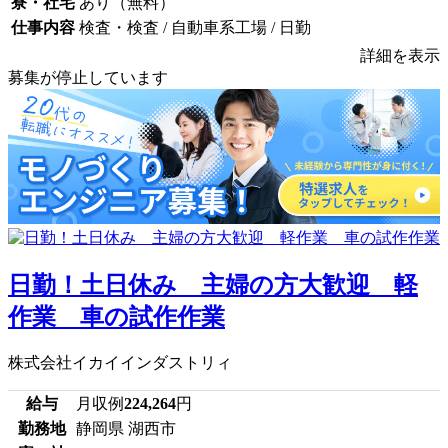
寮・社宅
あり（無料）
仕事内容
検査・検査 / 自動車系工場 / 日勤
詳細を表示
募集が停止しています
日勤！土日休み 主婦の方大歓迎 軽
作業 車の試作作業
株式会社イカイインダストリィ
給与
月収例
224,264
円
勤務地
静岡県 湖西市