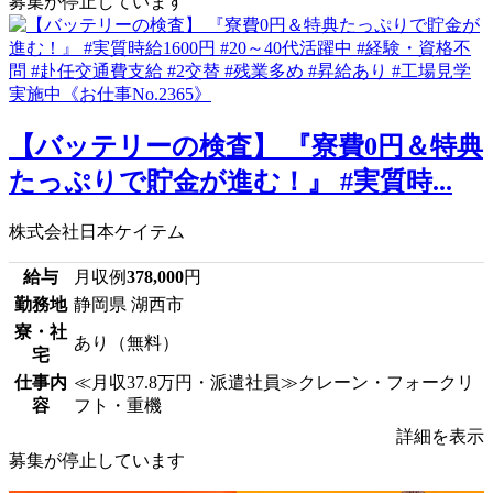
募集が停止しています
【バッテリーの検査】 『寮費0円＆特典
たっぷりで貯金が進む！』 #実質時...
株式会社日本ケイテム
給与
月収例
378,000
円
勤務地
静岡県 湖西市
寮・社
あり（無料）
宅
仕事内
≪月収37.8万円・派遣社員≫クレーン・フォークリ
容
フト・重機
詳細を表示
募集が停止しています