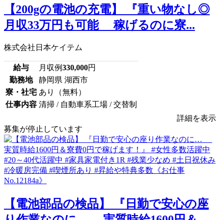
【200gの電池の充電】 『重い物なし◎
月収33万円も可能 稼げるのに寮...
株式会社日本ケイテム
給与
月収例
330,000
円
勤務地
静岡県 湖西市
寮・社宅
あり（無料）
仕事内容
清掃 / 自動車系工場 / 交替制
詳細を表示
募集が停止しています
【電池部品の検品】 『日勤で安心の座
り作業なのに… 実質時給1600円＆...