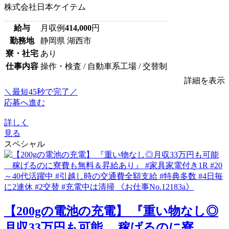
株式会社日本ケイテム
給与
月収例
414,000
円
勤務地
静岡県 湖西市
寮・社宅
あり
仕事内容
操作・検査 / 自動車系工場 / 交替制
詳細を表示
＼最短45秒で完了／
応募へ進む
詳しく
見る
スペシャル
【200gの電池の充電】 『重い物なし◎
月収33万円も可能 稼げるのに寮...