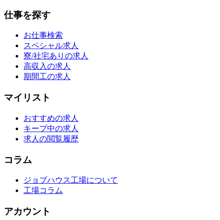
仕事を探す
お仕事検索
スペシャル求人
寮/社宅ありの求人
高収入の求人
期間工の求人
マイリスト
おすすめの求人
キープ中の求人
求人の閲覧履歴
コラム
ジョブハウス工場について
工場コラム
アカウント