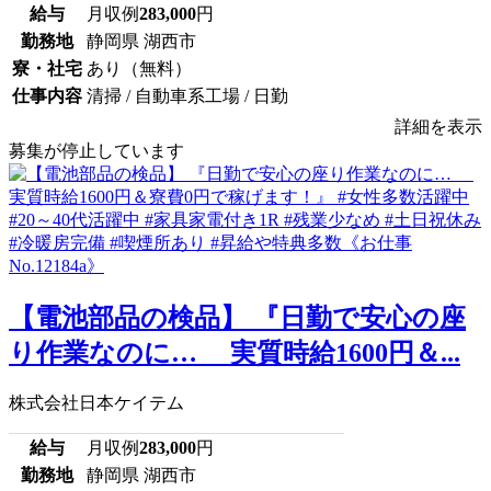
給与
月収例
283,000
円
勤務地
静岡県 湖西市
寮・社宅
あり（無料）
仕事内容
清掃 / 自動車系工場 / 日勤
詳細を表示
募集が停止しています
【電池部品の検品】 『日勤で安心の座
り作業なのに… 実質時給1600円＆...
株式会社日本ケイテム
給与
月収例
283,000
円
勤務地
静岡県 湖西市