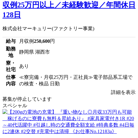
収例25万円以上／未経験歓迎／年間休日
128日
株式会社マーキュリー(ファクトリー事業)
給与
月収例
250,600
円
勤務
静岡県 湖西市
地
寮・
あり
社宅
仕事
≪寮完備・月収25万円・正社員≫電子部品系工場で
内容
の検査・検品 日勤
詳細を表示
募集が停止しています
スペシャル