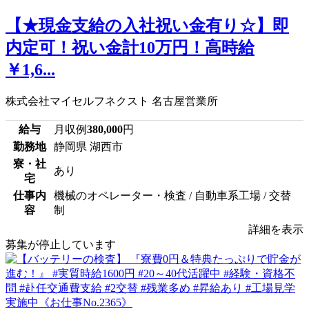
【★現金支給の入社祝い金有り☆】即
内定可！祝い金計10万円！高時給
￥1,6...
株式会社マイセルフネクスト 名古屋営業所
給与
月収例
380,000
円
勤務地
静岡県 湖西市
寮・社
あり
宅
仕事内
機械のオペレーター・検査 / 自動車系工場 / 交替
容
制
詳細を表示
募集が停止しています