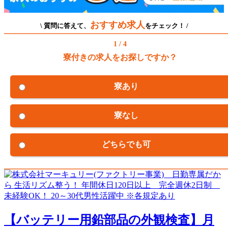
おすすめ求人
\ 質問に答えて、
をチェック！ /
1 / 4
寮付きの求人をお探しですか？
寮あり
寮なし
どちらでも可
【バッテリー用鉛部品の外観検査】月