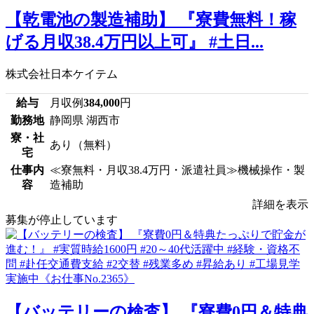
【乾電池の製造補助】 『寮費無料！稼
げる月収38.4万円以上可』 #土日...
株式会社日本ケイテム
給与
月収例
384,000
円
勤務地
静岡県 湖西市
寮・社
あり（無料）
宅
仕事内
≪寮無料・月収38.4万円・派遣社員≫機械操作・製
容
造補助
詳細を表示
募集が停止しています
【バッテリーの検査】 『寮費0円＆特典