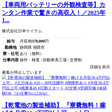
【車両用バッテリーの外観検査等】カ
ンタン作業で驚きの高収入！／2025年
1...
株式会社日本ケイテム
給与
月収例
378,000
円
勤務地
静岡県 湖西市
寮・社宅
あり（無料）
仕事内容
操作・検査 / 自動車系工場 / 交替制
詳細を表示
募集が停止しています
【乾電池の製造補助】 『寮費無料！稼