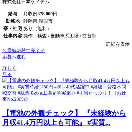
株式会社日本ケイテム
給与
月収例
378,000
円
勤務地
静岡県 湖西市
寮・社宅
あり（無料）
仕事内容
操作・検査 / 自動車系工場 / 交替制
詳細を表示
＼最短45秒で完了／
応募へ進む
詳しく
見る
【電池の外観チェック】 『未経験から
月収41.4万円以上も可能』 #実質...