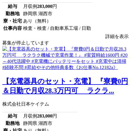
給与
月収例
283,000
円
勤務地
静岡県 湖西市
寮・社宅
あり（無料）
仕事内容
検査・検査 / 自動車系工場 / 日勤
詳細を表示
募集が停止しています
【充電器具のセット・充電】 『寮費0円
＆日勤で月収28.3万円可 ラクラ...
株式会社日本ケイテム
給与
月収例
283,000
円
勤務地
静岡県 湖西市
寮・社宅
あり（無料）