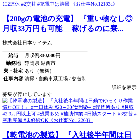
【200gの電池の充電】 『重い物なし◎
月収33万円も可能 稼げるのに寮...
株式会社日本ケイテム
給与
月収例
330,000
円
勤務地
静岡県 湖西市
寮・社宅
あり（無料）
仕事内容
清掃 / 自動車系工場 / 交替制
詳細を表示
募集が停止しています
【乾電池の製造】 『入社後半年間は日