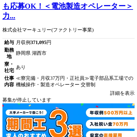
も応募OK！＜電池製造オペレーター＞
力...
株式会社マーキュリー(ファクトリー事業)
給与
月収例
371,095
円
勤務
静岡県 湖西市
地
寮・
あり
社宅
仕事
≪寮完備・月収37万円・正社員≫電子部品系工場での
内容
機械操作・製造オペレーター 交替制
詳細を表示
募集が停止しています