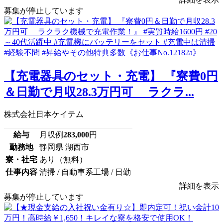
募集が停止しています
【充電器具のセット・充電】 『寮費0円
＆日勤で月収28.3万円可 ラクラ...
株式会社日本ケイテム
給与
月収例
283,000
円
勤務地
静岡県 湖西市
寮・社宅
あり（無料）
仕事内容
清掃 / 自動車系工場 / 日勤
詳細を表示
募集が停止しています