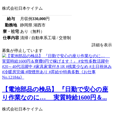
株式会社日本ケイテム
給与
月収例
330,000
円
勤務地
静岡県 湖西市
寮・社宅
あり（無料）
仕事内容
清掃 / 自動車系工場 / 交替制
詳細を表示
募集が停止しています
【電池部品の検品】 『日勤で安心の座
り作業なのに… 実質時給1600円＆...
株式会社日本ケイテム