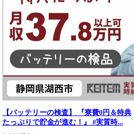
【バッテリーの検査】 『寮費0円＆特典
たっぷりで貯金が進む！』 #実質時...