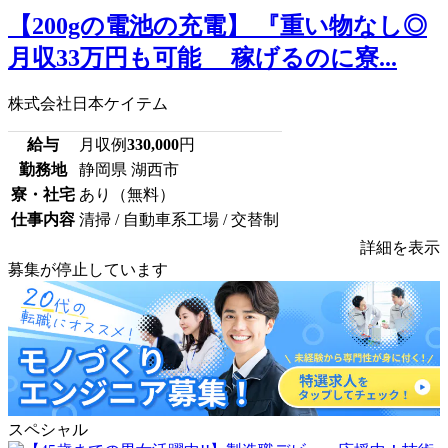
【200gの電池の充電】 『重い物なし◎
月収33万円も可能 稼げるのに寮...
株式会社日本ケイテム
給与
月収例
330,000
円
勤務地
静岡県 湖西市
寮・社宅
あり（無料）
仕事内容
清掃 / 自動車系工場 / 交替制
詳細を表示
募集が停止しています
スペシャル