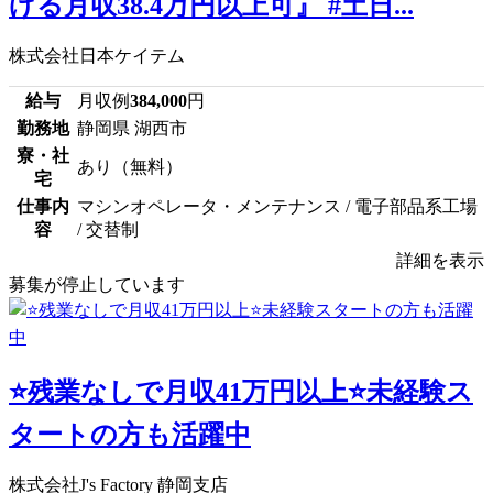
げる月収38.4万円以上可』 #土日...
株式会社日本ケイテム
給与
月収例
384,000
円
勤務地
静岡県 湖西市
寮・社
あり（無料）
宅
仕事内
マシンオペレータ・メンテナンス / 電子部品系工場
容
/ 交替制
詳細を表示
募集が停止しています
⭐残業なしで月収41万円以上⭐未経験ス
タートの方も活躍中
株式会社J's Factory 静岡支店