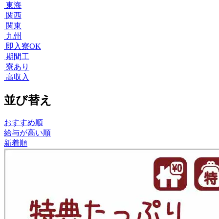
東海
関西
関東
九州
即入寮OK
期間工
寮あり
高収入
並び替え
おすすめ順
給与が高い順
新着順