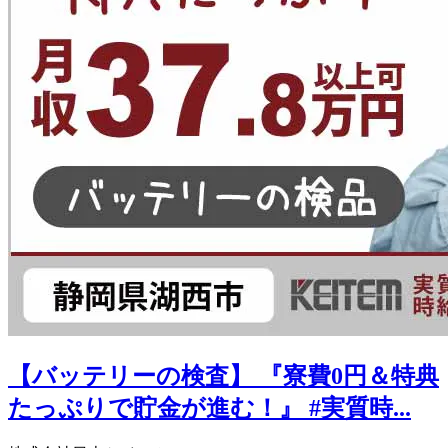
【バッテリーの検査】 『寮費0円＆特典
たっぷりで貯金が進む！』 #実質時...