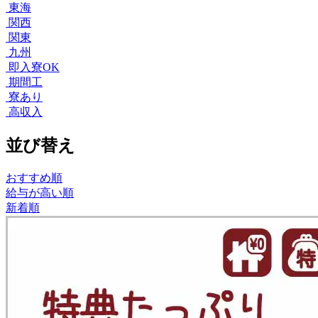
東海
関西
関東
九州
即入寮OK
期間工
寮あり
高収入
並び替え
おすすめ順
給与が高い順
新着順