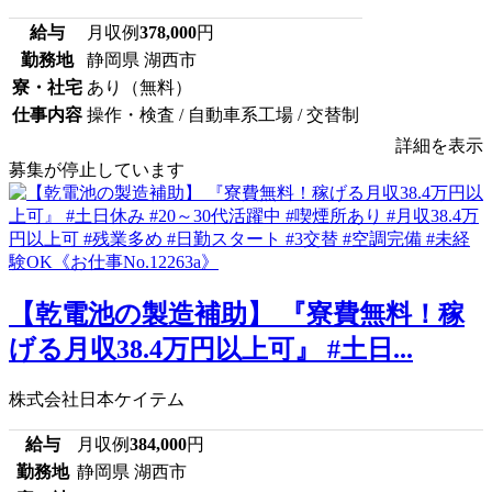
給与
月収例
378,000
円
勤務地
静岡県 湖西市
寮・社宅
あり（無料）
仕事内容
操作・検査 / 自動車系工場 / 交替制
詳細を表示
募集が停止しています
【乾電池の製造補助】 『寮費無料！稼
げる月収38.4万円以上可』 #土日...
株式会社日本ケイテム
給与
月収例
384,000
円
勤務地
静岡県 湖西市