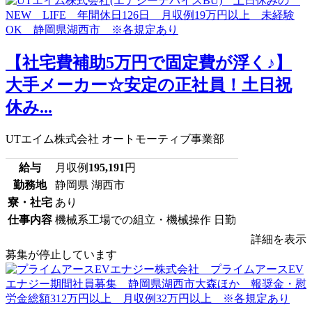
【社宅費補助5万円で固定費が浮く♪】
大手メーカー☆安定の正社員！土日祝
休み...
UTエイム株式会社 オートモーティブ事業部
給与
月収例
195,191
円
勤務地
静岡県 湖西市
寮・社宅
あり
仕事内容
機械系工場での組立・機械操作 日勤
詳細を表示
募集が停止しています