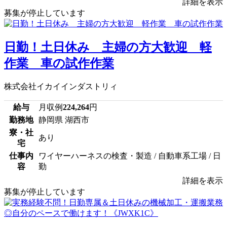
詳細を表示
募集が停止しています
日勤！土日休み 主婦の方大歓迎 軽
作業 車の試作作業
株式会社イカイインダストリィ
給与
月収例
224,264
円
勤務地
静岡県 湖西市
寮・社
あり
宅
仕事内
ワイヤーハーネスの検査・製造 / 自動車系工場 / 日
容
勤
詳細を表示
募集が停止しています