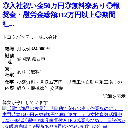
◎入社祝い金50万円◎無料寮あり◎報
奨金・慰労金総額312万円以上◎期間
社...
トヨタバッテリー株式会社
給与
月収例
324,000
円
勤務
静岡県 湖西市
地
寮・
あり（無料）
社宅
仕事
≪寮無料・月収32万円・期間工≫自動車系工場での
内容
組立・機械操作 交替制
詳細を表示
募集が停止しています