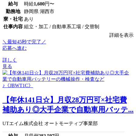
給与
時給
1,600
円〜
勤務地
静岡県 湖西市
寮・社宅
あり
仕事内容
組立・加工 / 自動車系工場 / 交替制
詳細を表示
＼最短45秒で完了／
応募へ進む
詳しく
見る
【年休141日☆】月収28万円可×社宅費
補助あり◎大手企業で自動車用バッテ...
UTエイム株式会社 オートモーティブ事業部
給与
月収例
282,597
円