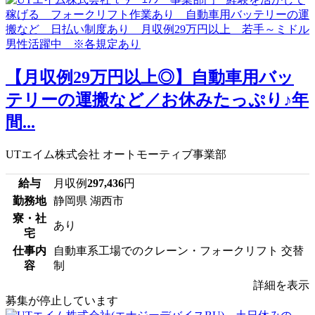
【月収例29万円以上◎】自動車用バッ
テリーの運搬など／お休みたっぷり♪年
間...
UTエイム株式会社 オートモーティブ事業部
給与
月収例
297,436
円
勤務地
静岡県 湖西市
寮・社
あり
宅
仕事内
自動車系工場でのクレーン・フォークリフト 交替
容
制
詳細を表示
募集が停止しています