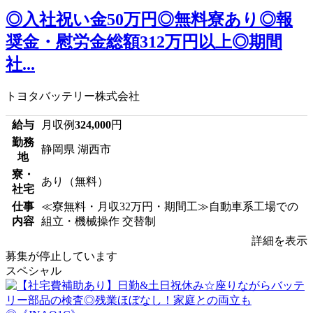
◎入社祝い金50万円◎無料寮あり◎報
奨金・慰労金総額312万円以上◎期間
社...
トヨタバッテリー株式会社
給与
月収例
324,000
円
勤務
静岡県 湖西市
地
寮・
あり（無料）
社宅
仕事
≪寮無料・月収32万円・期間工≫自動車系工場での
内容
組立・機械操作 交替制
詳細を表示
募集が停止しています
スペシャル