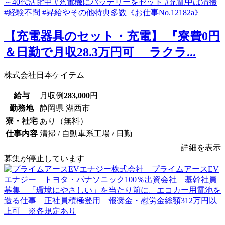
【充電器具のセット・充電】 『寮費0円
＆日勤で月収28.3万円可 ラクラ...
株式会社日本ケイテム
給与
月収例
283,000
円
勤務地
静岡県 湖西市
寮・社宅
あり（無料）
仕事内容
清掃 / 自動車系工場 / 日勤
詳細を表示
募集が停止しています