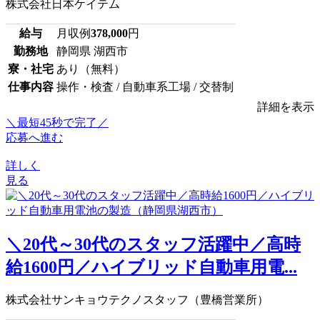
株式会社日本ケイテム
給与
月収例
378,000
円
勤務地
静岡県 湖西市
寮・社宅
あり（無料）
仕事内容
操作・検査 / 自動車系工場 / 交替制
詳細を表示
＼最短45秒で完了／
応募へ進む
詳しく
見る
＼20代～30代のスタッフ活躍中／高時
給1600円／ハイブリッド自動車用電...
株式会社サンキョウテクノスタッフ（豊橋営業所）