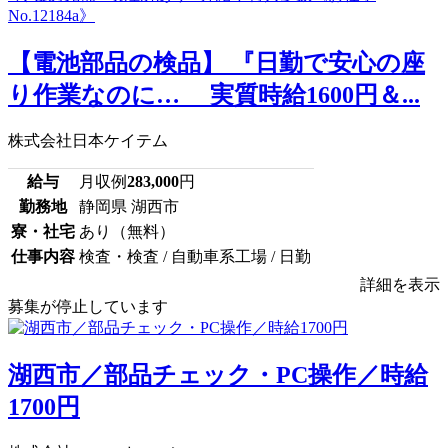
【電池部品の検品】 『日勤で安心の座
り作業なのに… 実質時給1600円＆...
株式会社日本ケイテム
給与
月収例
283,000
円
勤務地
静岡県 湖西市
寮・社宅
あり（無料）
仕事内容
検査・検査 / 自動車系工場 / 日勤
詳細を表示
募集が停止しています
湖西市／部品チェック・PC操作／時給
1700円