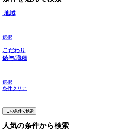
地域
選択
こだわり
給与/職種
選択
条件クリア
この条件で検索
人気の条件から検索