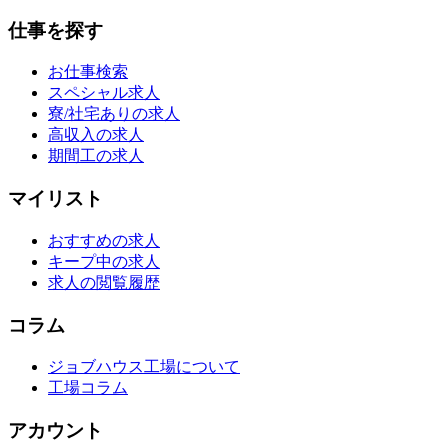
仕事を探す
お仕事検索
スペシャル求人
寮/社宅ありの求人
高収入の求人
期間工の求人
マイリスト
おすすめの求人
キープ中の求人
求人の閲覧履歴
コラム
ジョブハウス工場について
工場コラム
アカウント