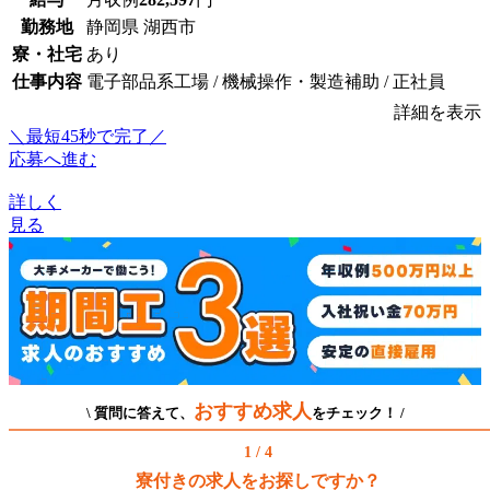
勤務地
静岡県 湖西市
寮・社宅
あり
仕事内容
電子部品系工場 / 機械操作・製造補助 / 正社員
詳細を表示
＼最短45秒で完了／
応募へ進む
詳しく
見る
おすすめ求人
\ 質問に答えて、
をチェック！ /
1 / 4
寮付きの求人をお探しですか？