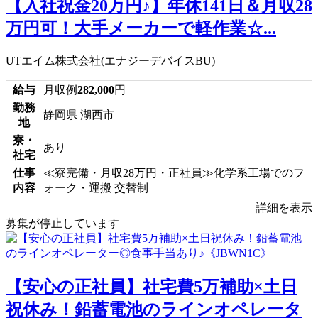
【入社祝金20万円♪】年休141日＆月収28
万円可！大手メーカーで軽作業☆...
UTエイム株式会社(エナジーデバイスBU)
給与
月収例
282,000
円
勤務
静岡県 湖西市
地
寮・
あり
社宅
仕事
≪寮完備・月収28万円・正社員≫化学系工場でのフ
内容
ォーク・運搬 交替制
詳細を表示
募集が停止しています
【安心の正社員】社宅費5万補助×土日
祝休み！鉛蓄電池のラインオペレータ