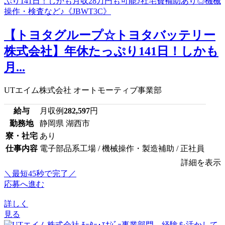
【トヨタグループ☆トヨタバッテリー
株式会社】年休たっぷり141日！しかも
月...
UTエイム株式会社 オートモーティブ事業部
給与
月収例
282,597
円
勤務地
静岡県 湖西市
寮・社宅
あり
仕事内容
電子部品系工場 / 機械操作・製造補助 / 正社員
詳細を表示
＼最短45秒で完了／
応募へ進む
詳しく
見る