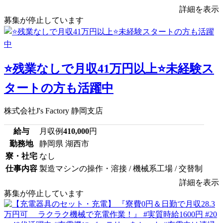
詳細を表示
募集が停止しています
⭐残業なしで月収41万円以上⭐未経験ス
タートの方も活躍中
株式会社J's Factory 静岡支店
給与
月収例
410,000
円
勤務地
静岡県 湖西市
寮・社宅
なし
仕事内容
製造マシンの操作・溶接 / 機械系工場 / 交替制
詳細を表示
募集が停止しています