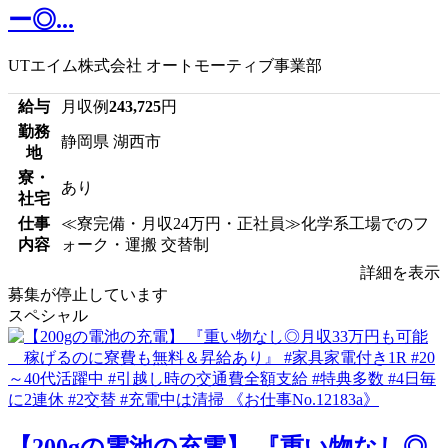
ー◎...
UTエイム株式会社 オートモーティブ事業部
給与
月収例
243,725
円
勤務
静岡県 湖西市
地
寮・
あり
社宅
仕事
≪寮完備・月収24万円・正社員≫化学系工場でのフ
内容
ォーク・運搬 交替制
詳細を表示
募集が停止しています
スペシャル
【200gの電池の充電】 『重い物なし◎