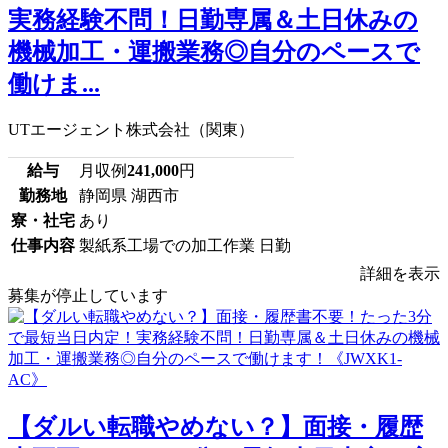
実務経験不問！日勤専属＆土日休みの
機械加工・運搬業務◎自分のペースで
働けま...
UTエージェント株式会社（関東）
給与
月収例
241,000
円
勤務地
静岡県 湖西市
寮・社宅
あり
仕事内容
製紙系工場での加工作業 日勤
詳細を表示
募集が停止しています
【ダルい転職やめない？】面接・履歴