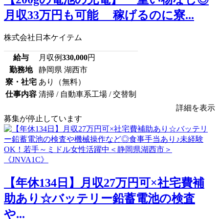
月収33万円も可能 稼げるのに寮...
株式会社日本ケイテム
給与
月収例
330,000
円
勤務地
静岡県 湖西市
寮・社宅
あり（無料）
仕事内容
清掃 / 自動車系工場 / 交替制
詳細を表示
募集が停止しています
【年休134日】月収27万円可×社宅費補
助あり☆バッテリー鉛蓄電池の検査
や...