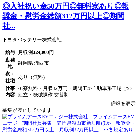
◎入社祝い金50万円◎無料寮あり◎報
奨金・慰労金総額312万円以上◎期間
社...
トヨタバッテリー株式会社
給与
月収例
324,000
円
勤務
静岡県 湖西市
地
寮・
あり（無料）
社宅
仕事
≪寮無料・月収32万円・期間工≫自動車系工場での
内容
組立・機械操作 交替制
詳細を表示
募集が停止しています