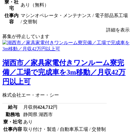
寮・社
あり（無料）
宅
仕事内
マシンオペレータ・メンテナンス / 電子部品系工場
容
/ 交替制
詳細を表示
募集が停止しています
湖西市／家具家電付きワンルーム寮完
備／工場で完成車を3m移動／月収42万
円以上可
株式会社エー・オー・シー
給与
月収例
424,712
円
勤務地
静岡県 湖西市
寮・社宅
あり
仕事内容
取り付け・製造 / 自動車系工場 / 交替制