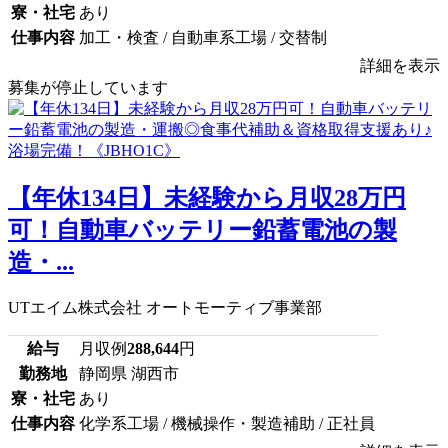
寮・社宅
あり
仕事内容
加工・検査 / 自動車系工場 / 交替制
詳細を表示
募集が停止しています
【年休134日】未経験から月収28万円
可！自動車バッテリー鉛蓄電池の製
造・...
UTエイム株式会社 オートモーティブ事業部
給与
月収例
288,644
円
勤務地
静岡県 湖西市
寮・社宅
あり
仕事内容
化学系工場 / 機械操作・製造補助 / 正社員