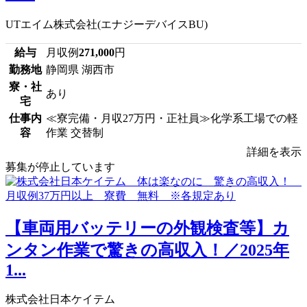
UTエイム株式会社(エナジーデバイスBU)
給与
月収例
271,000
円
勤務地
静岡県 湖西市
寮・社
あり
宅
仕事内
≪寮完備・月収27万円・正社員≫化学系工場での軽
容
作業 交替制
詳細を表示
募集が停止しています
【車両用バッテリーの外観検査等】カ
ンタン作業で驚きの高収入！／2025年
1...
株式会社日本ケイテム