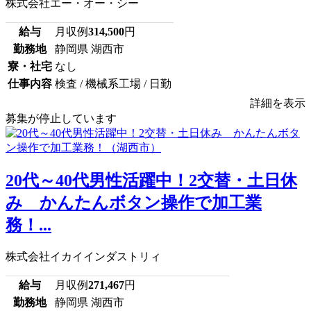
株式会社エー・オー・シー
給与
月収例
314,500
円
勤務地
静岡県 湖西市
寮・社宅
なし
仕事内容
検査 / 機械系工場 / 日勤
詳細を表示
募集が停止しています
20代～40代男性活躍中！2交替・土日休
み かんたんボタン操作で加工業
務！...
株式会社イカイインダストリィ
給与
月収例
271,467
円
勤務地
静岡県 湖西市