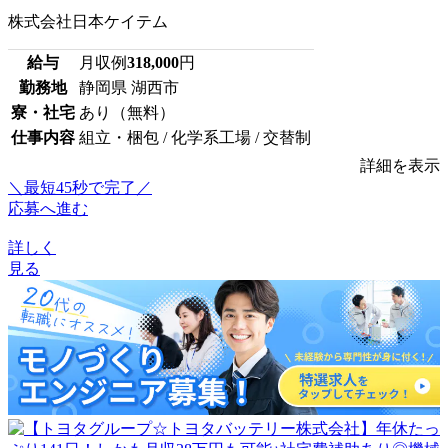
株式会社日本ケイテム
給与
月収例
318,000
円
勤務地
静岡県 湖西市
寮・社宅
あり（無料）
仕事内容
組立・梱包 / 化学系工場 / 交替制
詳細を表示
＼最短45秒で完了／
応募へ進む
詳しく
見る