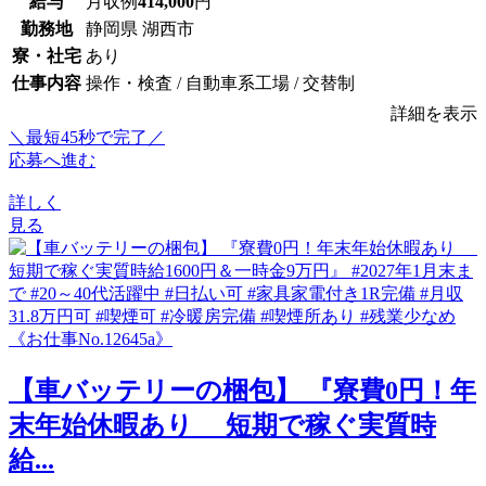
給与
月収例
414,000
円
勤務地
静岡県 湖西市
寮・社宅
あり
仕事内容
操作・検査 / 自動車系工場 / 交替制
詳細を表示
＼最短45秒で完了／
応募へ進む
詳しく
見る
【車バッテリーの梱包】 『寮費0円！年
末年始休暇あり 短期で稼ぐ実質時
給...