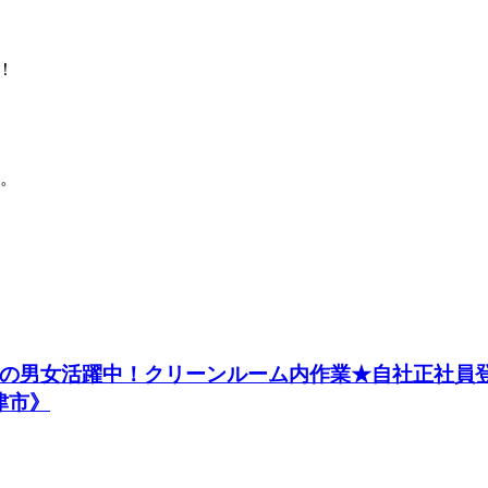
！
。
0代の男女活躍中！クリーンルーム内作業★自社正社員
津市》