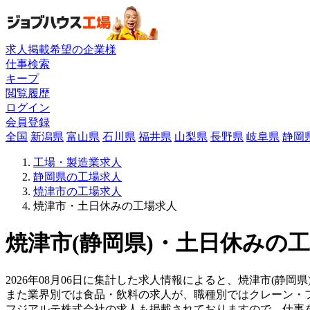
求人掲載希望の企業様
仕事検索
キープ
閲覧履歴
ログイン
会員登録
全国
新潟県
富山県
石川県
福井県
山梨県
長野県
岐阜県
静岡
工場・製造業求人
静岡県の工場求人
焼津市の工場求人
焼津市・土日休みの工場求人
焼津市(静岡県)・土日休みの工
2026年08月06日に集計した求人情報によると、焼津市(静岡
また業界別では食品・飲料の求人が、職種別ではクレーン・
フジアルテ株式会社の求人も掲載されておりますので、仕事