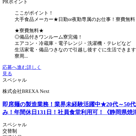
PRポイント
ここがポイント！
大手食品メーカー★日勤or夜勤専属のお仕事！寮費無料
★寮費無料★
◎備品付きワンルーム寮完備！
エアコン・冷蔵庫・電子レンジ・洗濯機・テレビなど
生活家電・備品つきなので引越し後すぐに生活できます
寮周...
応募へ進む
詳しく
見る
スペシャル
株式会社BREXA Next
即席麺の製造業務！業界未経験活躍中★20代～5
み！年間休日131日！社員食堂利用可！《静岡県焼
スペシャル
交替制