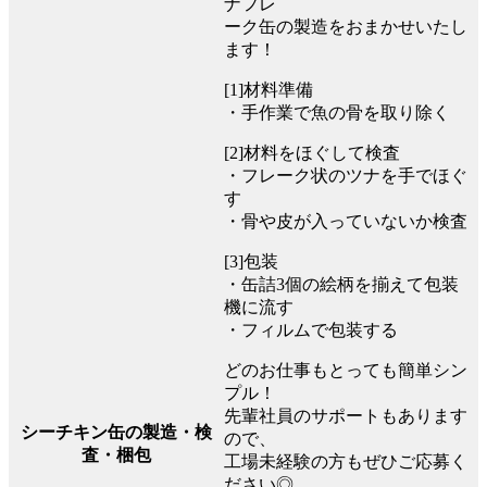
ナフレ
ーク缶の製造をおまかせいたし
ます！
[1]材料準備
・手作業で魚の骨を取り除く
[2]材料をほぐして検査
・フレーク状のツナを手でほぐ
す
・骨や皮が入っていないか検査
[3]包装
・缶詰3個の絵柄を揃えて包装
機に流す
・フィルムで包装する
どのお仕事もとっても簡単シン
プル！
先輩社員のサポートもあります
シーチキン缶の製造・検
ので、
査・梱包
工場未経験の方もぜひご応募く
ださい◎