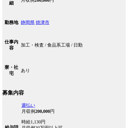
月収例
200,000
円
細
静岡県
焼津市
勤務地
仕事内
加工・検査 / 食品系工場 / 日勤
容
寮・社
あり
宅
募集内容
週払い
月収例
200,000
円
時給1,130円
給与詳
月収例20万円以上可