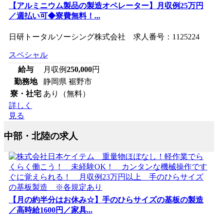
【アルミニウム製品の製造オペレーター】月収例25万円
／週払い可◆寮費無料！...
日研トータルソーシング株式会社 求人番号：1125224
スペシャル
給与
月収例
250,000
円
勤務地
静岡県 裾野市
寮・社宅
あり（無料）
詳しく
見る
中部・北陸の求人
【月の約半分はお休み☆】手のひらサイズの基板の製造
／高時給1600円／家具...