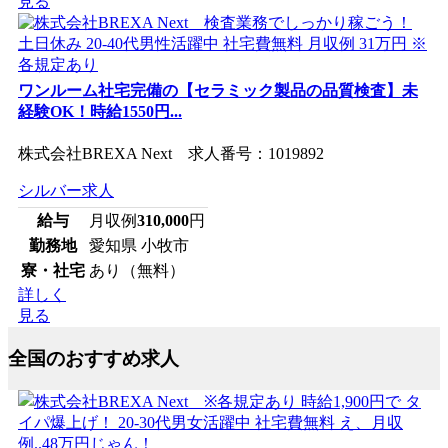
見る
ワンルーム社宅完備の【セラミック製品の品質検査】未
経験OK！時給1550円...
株式会社BREXA Next 求人番号：1019892
シルバー求人
給与
月収例
310,000
円
勤務地
愛知県 小牧市
寮・社宅
あり（無料）
詳しく
見る
全国のおすすめ求人