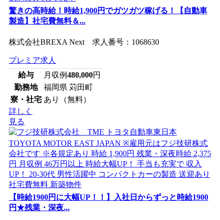
驚きの高時給！時給1,900円でガツガツ稼げる！【自動車
製造】社宅費無料＆...
株式会社BREXA Next 求人番号：1068630
プレミア求人
給与
月収例
480,000
円
勤務地
福岡県 苅田町
寮・社宅
あり（無料）
詳しく
見る
【時給1900円に大幅UP！！】入社日からずっと時給1900
円★残業・深夜...