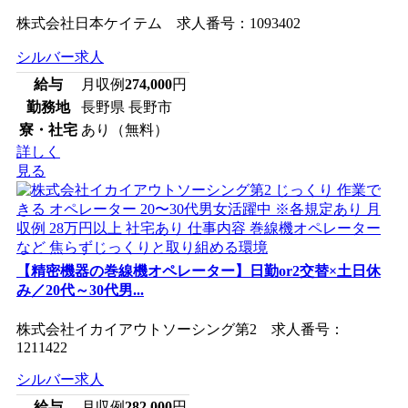
株式会社日本ケイテム 求人番号：1093402
シルバー求人
給与
月収例
274,000
円
勤務地
長野県 長野市
寮・社宅
あり（無料）
詳しく
見る
【精密機器の巻線機オペレーター】日勤or2交替×土日休
み／20代～30代男...
株式会社イカイアウトソーシング第2 求人番号：
1211422
シルバー求人
給与
月収例
282,000
円