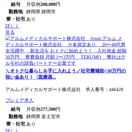
給与
月収例
260,000
円
勤務地
静岡県 静岡市
寮・社宅
あり
詳しく
見る
＼オトクな暮らしを手に入れよう／社宅費補助×30万円の
祝い金あり！〈医療器...
アルムメディカルサポート株式会社 求人番号：446428
プレミア求人
給与
月収例
277,500
円
勤務地
静岡県 富士宮市
寮・社宅
あり
詳しく