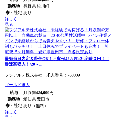
勤務地
長野県 松川町
寮・社宅
あり
詳しく
見る
最短当日内定＆赴任OK！月収例42万超×社宅費０円！⇒
爆速高収入！/20～...
フジアルテ株式会社 求人番号：760009
ゴールド求人
給与
月収例
424,000
円
勤務地
愛知県 豊田市
寮・社宅
あり（無料）
詳しく