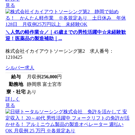
見る
＼人気の軽作業☆／｜45歳までの男性活躍中☆未経験歓
迎！医薬品の製造補助｜...
株式会社イカイアウトソーシング第2 求人番号：
1210425
シルバー求人
給与
月収例
256,000
円
勤務地
静岡県 富士宮市
寮・社宅
あり
詳しく
見る