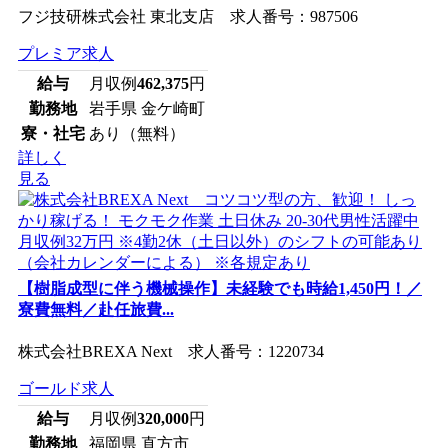
フジ技研株式会社 東北支店 求人番号：987506
プレミア求人
給与
月収例
462,375
円
勤務地
岩手県 金ケ崎町
寮・社宅
あり（無料）
詳しく
見る
【樹脂成型に伴う機械操作】未経験でも時給1,450円！／
寮費無料／赴任旅費...
株式会社BREXA Next 求人番号：1220734
ゴールド求人
給与
月収例
320,000
円
勤務地
福岡県 直方市