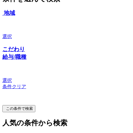
地域
選択
こだわり
給与/職種
選択
条件クリア
この条件で検索
人気の条件から検索