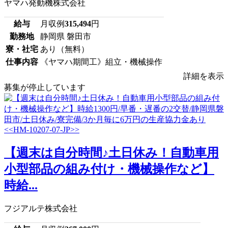
ヤマハ発動機株式会社
給与
月収例
315,494
円
勤務地
静岡県 磐田市
寮・社宅
あり（無料）
仕事内容
《ヤマハ期間工》組立・機械操作
詳細を表示
募集が停止しています
【週末は自分時間♪土日休み！自動車用
小型部品の組み付け・機械操作など】
時給...
フジアルテ株式会社