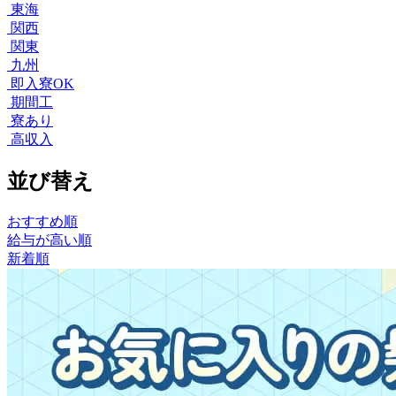
東海
関西
関東
九州
即入寮OK
期間工
寮あり
高収入
並び替え
おすすめ順
給与が高い順
新着順