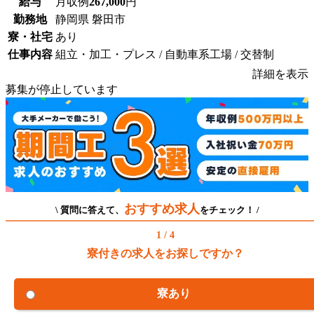
給与
月収例
267,000
円
勤務地
静岡県 磐田市
寮・社宅
あり
仕事内容
組立・加工・プレス / 自動車系工場 / 交替制
詳細を表示
募集が停止しています
おすすめ求人
\ 質問に答えて、
をチェック！ /
1 / 4
寮付きの求人をお探しですか？
寮あり