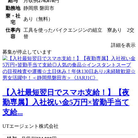
給与
月収例
276,078
円
勤務地
静岡県 磐田市
寮・社
あり（無料）
宅
仕事内
工具を使ったバイクエンジンの組立 寮あり 2交
容
替
詳細を表示
募集が停止しています
【入社最短翌日でスマホ支給！】【夜
勤専属】入社祝い金5万円×皆勤手当て
支給...
UTエージェント株式会社