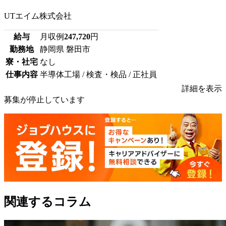
UTエイム株式会社
給与
月収例
247,720
円
勤務地
静岡県 磐田市
寮・社宅
なし
仕事内容
半導体工場 / 検査・検品 / 正社員
詳細を表示
募集が停止しています
関連するコラム