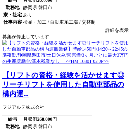
給与
月収例
267,000
円
勤務地
静岡県 磐田市
寮・社宅
あり
仕事内容
検品・加工 / 自動車系工場 / 交替制
詳細を表示
募集が停止しています
【リフトの資格・経験を活かせます◎
リーチリフトを使用した自動車部品の
構内運...
フジアルテ株式会社
給与
月収例
268,000
円
勤務地
静岡県 磐田市