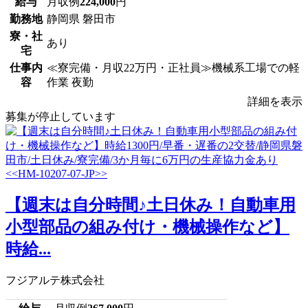
給与
月収例
224,000
円
勤務地
静岡県 磐田市
寮・社
あり
宅
仕事内
≪寮完備・月収22万円・正社員≫機械系工場での軽
容
作業 夜勤
詳細を表示
募集が停止しています
【週末は自分時間♪土日休み！自動車用
小型部品の組み付け・機械操作など】
時給...
フジアルテ株式会社