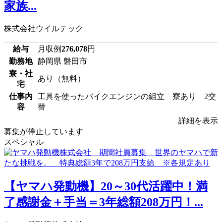
家族...
株式会社ウイルテック
給与
月収例
276,078
円
勤務地
静岡県 磐田市
寮・社
あり（無料）
宅
仕事内
工具を使ったバイクエンジンの組立 寮あり 2交
容
替
詳細を表示
募集が停止しています
スペシャル
【ヤマハ発動機】20～30代活躍中！満
了感謝金＋手当＝3年総額208万円！...