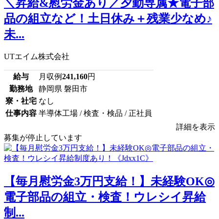
＼昇給&慰労金あり／夕勤専属★電子部
品の組立など！土日休み＋残業少なめ♪
未...
UTエイム株式会社
給与
月収例
241,160
円
勤務地
静岡県 磐田市
寮・社宅
なし
仕事内容
半導体工場 / 検査・検品 / 正社員
詳細を表示
募集が停止しています
【毎月慰労金3万円支給！】未経験OK◎
電子部品の組立・検査！ウレシイ昇給
制...