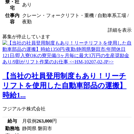
寮・社
あり
宅
仕事内
クレーン・フォークリフト・重機 / 自動車系工場 /
容
夜勤
詳細を表示
募集が停止しています
【当社の社員登用制度もあり！リーチ
リフトを使用した自動車部品の運搬】
時給1...
フジアルテ株式会社
給与
月収例
263,000
円
勤務地
静岡県 磐田市