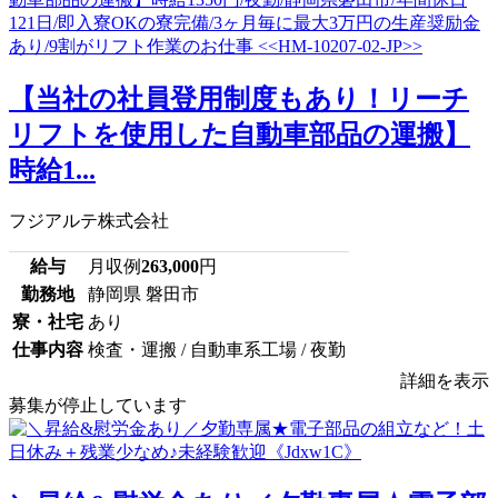
【当社の社員登用制度もあり！リーチ
リフトを使用した自動車部品の運搬】
時給1...
フジアルテ株式会社
給与
月収例
263,000
円
勤務地
静岡県 磐田市
寮・社宅
あり
仕事内容
検査・運搬 / 自動車系工場 / 夜勤
詳細を表示
募集が停止しています