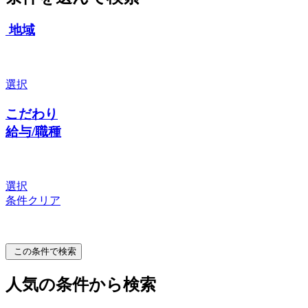
地域
選択
こだわり
給与/職種
選択
条件クリア
この条件で検索
人気の条件から検索