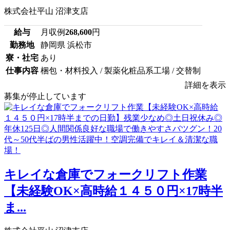
株式会社平山 沼津支店
給与
月収例
268,600
円
勤務地
静岡県 浜松市
寮・社宅
あり
仕事内容
梱包・材料投入 / 製薬化粧品系工場 / 交替制
詳細を表示
募集が停止しています
キレイな倉庫でフォークリフト作業
【未経験OK×高時給１４５０円×17時半
ま...