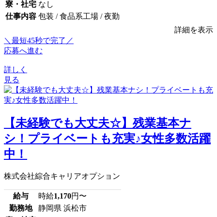
寮・社宅
なし
仕事内容
包装 / 食品系工場 / 夜勤
詳細を表示
＼最短45秒で完了／
応募へ進む
詳しく
見る
【未経験でも大丈夫☆】残業基本ナ
シ！プライベートも充実♪女性多数活躍
中！
株式会社綜合キャリアオプション
給与
時給
1,170
円〜
勤務地
静岡県 浜松市