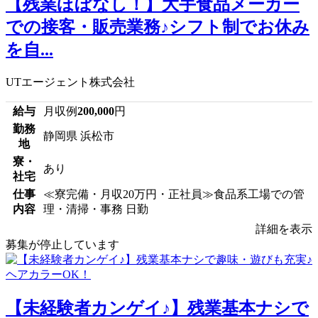
【残業ほぼなし！】大手食品メーカー
での接客・販売業務♪シフト制でお休み
を自...
UTエージェント株式会社
給与
月収例
200,000
円
勤務
静岡県 浜松市
地
寮・
あり
社宅
仕事
≪寮完備・月収20万円・正社員≫食品系工場での管
内容
理・清掃・事務 日勤
詳細を表示
募集が停止しています
【未経験者カンゲイ♪】残業基本ナシで