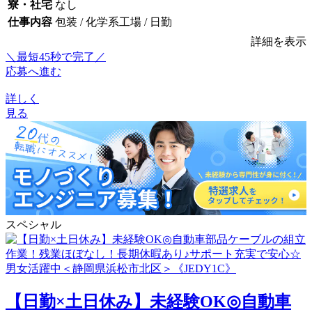
寮・社宅
なし
仕事内容
包装 / 化学系工場 / 日勤
詳細を表示
＼最短45秒で完了／
応募へ進む
詳しく
見る
スペシャル
【日勤×土日休み】未経験OK◎自動車