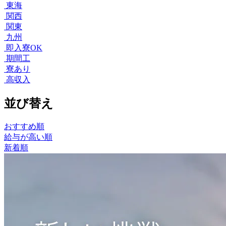
東海
関西
関東
九州
即入寮OK
期間工
寮あり
高収入
並び替え
おすすめ順
給与が高い順
新着順