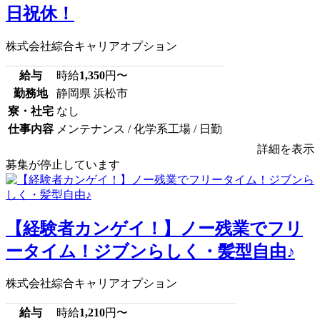
日祝休！
株式会社綜合キャリアオプション
給与
時給
1,350
円〜
勤務地
静岡県 浜松市
寮・社宅
なし
仕事内容
メンテナンス / 化学系工場 / 日勤
詳細を表示
募集が停止しています
【経験者カンゲイ！】ノー残業でフリ
ータイム！ジブンらしく・髪型自由♪
株式会社綜合キャリアオプション
給与
時給
1,210
円〜