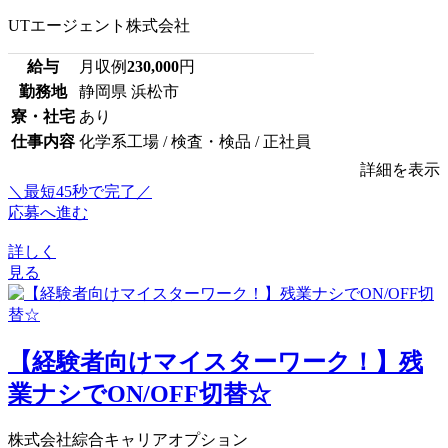
UTエージェント株式会社
給与
月収例
230,000
円
勤務地
静岡県 浜松市
寮・社宅
あり
仕事内容
化学系工場 / 検査・検品 / 正社員
詳細を表示
＼最短45秒で完了／
応募へ進む
詳しく
見る
【経験者向けマイスターワーク！】残
業ナシでON/OFF切替☆
株式会社綜合キャリアオプション