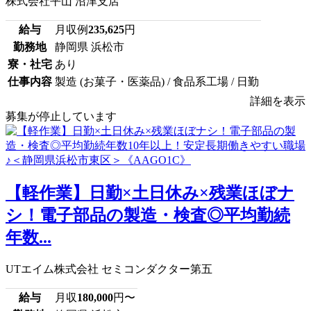
株式会社平山 沼津支店
給与
月収例
235,625
円
勤務地
静岡県 浜松市
寮・社宅
あり
仕事内容
製造 (お菓子・医薬品) / 食品系工場 / 日勤
詳細を表示
募集が停止しています
【軽作業】日勤×土日休み×残業ほぼナ
シ！電子部品の製造・検査◎平均勤続
年数...
UTエイム株式会社 セミコンダクター第五
給与
月収
180,000
円〜