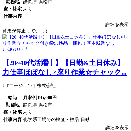
勤務地
静岡県 浜松市
寮・社宅
あり
仕事内容
詳細を表示
募集が停止しています
【20~40代活躍中】【日勤&土日休み】
力仕事ほぼなし×座り作業☆チャック...
UTエージェント株式会社
給与
月収例
195,000
円
勤務地
静岡県 浜松市
寮・社宅
あり
仕事内容
化学系工場での検査・検品 日勤
詳細を表示