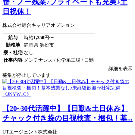
番・ノー残業♪プライベートも充実♪土
日祝休！
株式会社綜合キャリアオプション
給与
時給
1,350
円〜
勤務地
静岡県 浜松市
寮・社宅
なし
仕事内容
メンテナンス / 化学系工場 / 日勤
詳細を表示
募集が停止しています
【20~30代活躍中】【日勤&土日休み】
チャック付き袋の目視検査・梱包！基...
UTエージェント株式会社