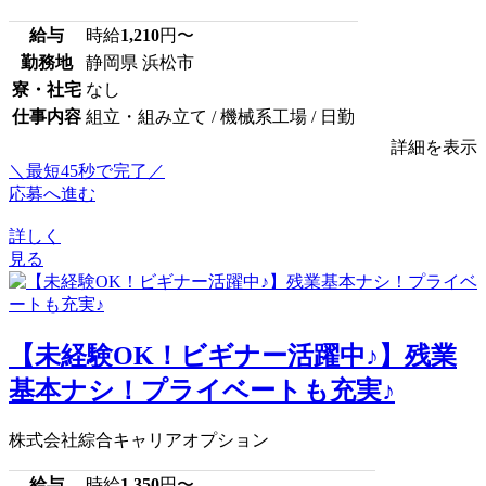
給与
時給
1,210
円〜
勤務地
静岡県 浜松市
寮・社宅
なし
仕事内容
組立・組み立て / 機械系工場 / 日勤
詳細を表示
＼最短45秒で完了／
応募へ進む
詳しく
見る
【未経験OK！ビギナー活躍中♪】残業
基本ナシ！プライベートも充実♪
株式会社綜合キャリアオプション
給与
時給
1,350
円〜