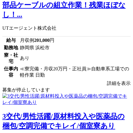
部品ケーブルの組立作業！残業ほぼな
し！...
UTエージェント株式会社
給与
月収例
201,000
円
勤務地
静岡県 浜松市
寮・社
あり
宅
仕事内
≪寮完備・月収20万円・正社員≫自動車系工場での
容
軽作業 日勤
詳細を表示
募集が停止しています
3交代/男性活躍/原材料投入や医薬品の
梱包/空調完備でキレイ/個室寮あり