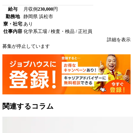
給与
月収例
230,000
円
勤務地
静岡県 浜松市
寮・社宅
あり
仕事内容
化学系工場 / 検査・検品 / 正社員
詳細を表示
募集が停止しています
関連するコラム