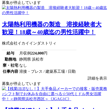
募集が停止しています
太陽熱利用機器の製造 溶接経験者大
歓迎！18歳～40歳迄の男性活躍中！
株式会社イカイインダストリィ
給与
月収例
224,000
円
勤務地
静岡県 浜松市
寮・社宅
なし
仕事内容
溶接・プレス / 建築系工場 / 日勤
詳細を表示
募集が停止しています