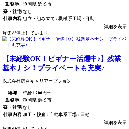
勤務地
静岡県 浜松市
寮・社宅
なし
仕事内容
組立・組み立て / 機械系工場 / 日勤
詳細を表示
募集が停止しています
【未経験OK！ビギナー活躍中♪】残業
基本ナシ！プライベートも充実♪
株式会社綜合キャリアオプション
給与
時給
1,200
円〜
勤務地
静岡県 浜松市
寮・社宅
なし
仕事内容
加工・検査 / 自動車系工場 / 日勤
詳細を表示
募集が停止しています