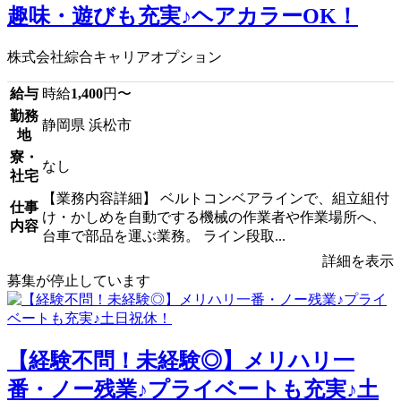
趣味・遊びも充実♪ヘアカラーOK！
株式会社綜合キャリアオプション
給与
時給
1,400
円〜
勤務
静岡県 浜松市
地
寮・
なし
社宅
【業務内容詳細】 ベルトコンベアラインで、組立組付
仕事
け・かしめを自動でする機械の作業者や作業場所へ、
内容
台車で部品を運ぶ業務。 ライン段取...
詳細を表示
募集が停止しています
【経験不問！未経験◎】メリハリ一
番・ノー残業♪プライベートも充実♪土