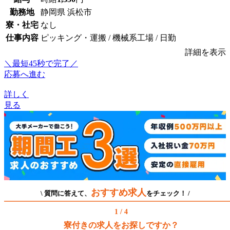
勤務地
静岡県 浜松市
寮・社宅
なし
仕事内容
ピッキング・運搬 / 機械系工場 / 日勤
詳細を表示
＼最短45秒で完了／
応募へ進む
詳しく
見る
おすすめ求人
\ 質問に答えて、
をチェック！ /
1 / 4
寮付きの求人をお探しですか？