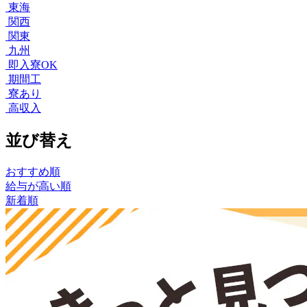
東海
関西
関東
九州
即入寮OK
期間工
寮あり
高収入
並び替え
おすすめ順
給与が高い順
新着順