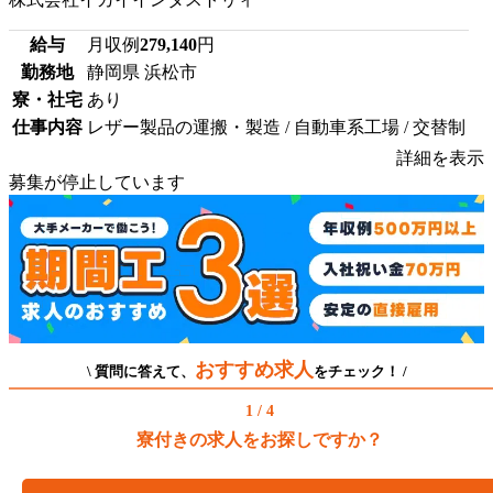
給与
月収例
279,140
円
勤務地
静岡県 浜松市
寮・社宅
あり
仕事内容
レザー製品の運搬・製造 / 自動車系工場 / 交替制
詳細を表示
募集が停止しています
おすすめ求人
\ 質問に答えて、
をチェック！ /
1 / 4
寮付きの求人をお探しですか？