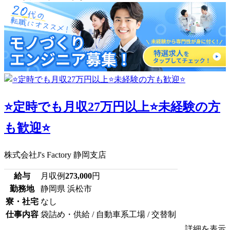
⭐定時でも月収27万円以上⭐未経験の方
も歓迎⭐
株式会社J's Factory 静岡支店
給与
月収例
273,000
円
勤務地
静岡県 浜松市
寮・社宅
なし
仕事内容
袋詰め・供給 / 自動車系工場 / 交替制
詳細を表示