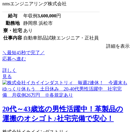
nmsエンジニアリング株式会社
給与
年収例
3,600,000
円
勤務地
静岡県 浜松市
寮・社宅
あり
仕事内容
自動車部品試験エンジニア・正社員
詳細を表示
＼最短45秒で完了／
応募へ進む
詳しく
見る
20代～43歳迄の男性活躍中！革製品の
運搬のオシゴト♪社宅完備で安心！
株式会社イカイインダストリィ