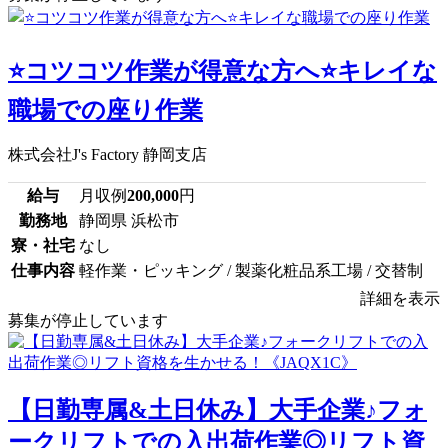
⭐コツコツ作業が得意な方へ⭐キレイな
職場での座り作業
株式会社J's Factory 静岡支店
給与
月収例
200,000
円
勤務地
静岡県 浜松市
寮・社宅
なし
仕事内容
軽作業・ピッキング / 製薬化粧品系工場 / 交替制
詳細を表示
募集が停止しています
【日勤専属&土日休み】大手企業♪フォ
ークリフトでの入出荷作業◎リフト資