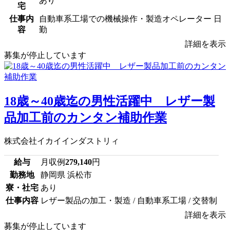
あり
宅
仕事内
自動車系工場での機械操作・製造オペレーター 日
容
勤
詳細を表示
募集が停止しています
18歳～40歳迄の男性活躍中 レザー製
品加工前のカンタン補助作業
株式会社イカイインダストリィ
給与
月収例
279,140
円
勤務地
静岡県 浜松市
寮・社宅
あり
仕事内容
レザー製品の加工・製造 / 自動車系工場 / 交替制
詳細を表示
募集が停止しています