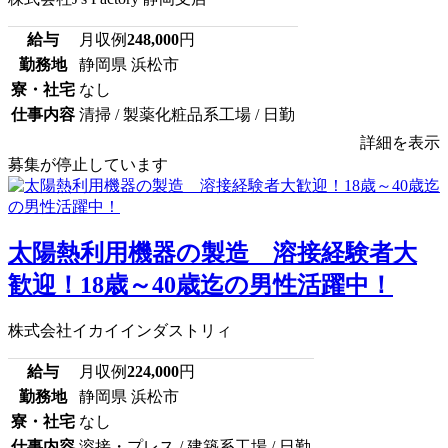
給与
月収例
248,000
円
勤務地
静岡県 浜松市
寮・社宅
なし
仕事内容
清掃 / 製薬化粧品系工場 / 日勤
詳細を表示
募集が停止しています
太陽熱利用機器の製造 溶接経験者大
歓迎！18歳～40歳迄の男性活躍中！
株式会社イカイインダストリィ
給与
月収例
224,000
円
勤務地
静岡県 浜松市
寮・社宅
なし
仕事内容
溶接・プレス / 建築系工場 / 日勤