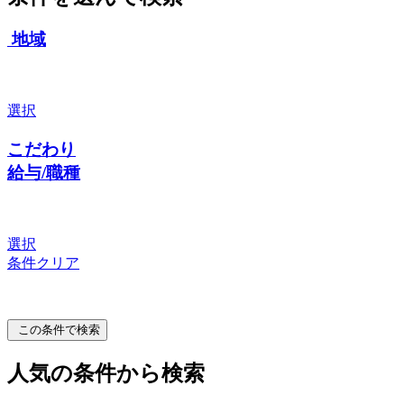
地域
選択
こだわり
給与/職種
選択
条件クリア
この条件で検索
人気の条件から検索