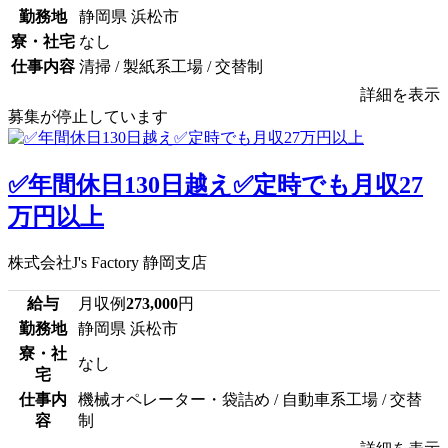
勤務地
静岡県 浜松市
寮・社宅
なし
仕事内容
清掃 / 製紙系工場 / 交替制
詳細を表示
募集が停止しています
✅年間休日130日越え✅定時でも月収27
万円以上
株式会社J's Factory 静岡支店
給与
月収例
273,000
円
勤務地
静岡県 浜松市
寮・社
なし
宅
仕事内
機械オペレーター・袋詰め / 自動車系工場 / 交替
容
制