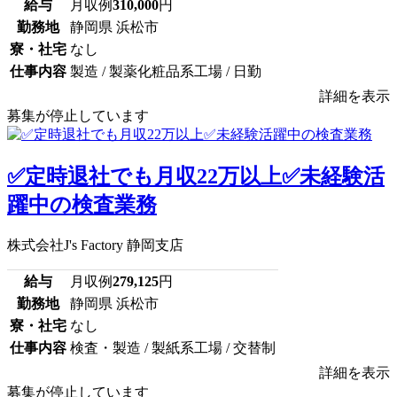
給与
月収例
310,000
円
勤務地
静岡県 浜松市
寮・社宅
なし
仕事内容
製造 / 製薬化粧品系工場 / 日勤
詳細を表示
募集が停止しています
✅定時退社でも月収22万以上✅未経験活
躍中の検査業務
株式会社J's Factory 静岡支店
給与
月収例
279,125
円
勤務地
静岡県 浜松市
寮・社宅
なし
仕事内容
検査・製造 / 製紙系工場 / 交替制
詳細を表示
募集が停止しています