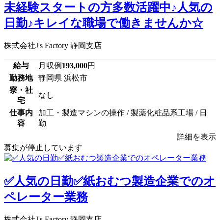
未経験スタートの方多数活躍中♪人気の
日勤♪キレイな職場で働きませんか☆
株式会社J's Factory 静岡支店
給与
月収例
193,000
円
勤務地
静岡県 浜松市
寮・社
なし
宅
仕事内
加工・製造マシンの操作 / 製薬化粧品系工場 / 日
容
勤
詳細を表示
募集が停止しています
✅人気の日勤✅紙おむつ製造企業でのオ
ペレーター業務
株式会社J's Factory 静岡支店