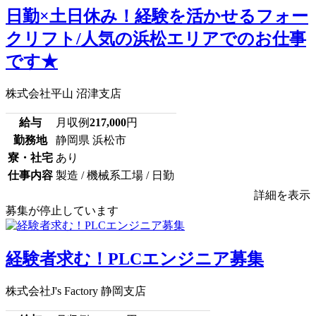
日勤×土日休み！経験を活かせるフォー
クリフト/人気の浜松エリアでのお仕事
です★
株式会社平山 沼津支店
給与
月収例
217,000
円
勤務地
静岡県 浜松市
寮・社宅
あり
仕事内容
製造 / 機械系工場 / 日勤
詳細を表示
募集が停止しています
経験者求む！PLCエンジニア募集
株式会社J's Factory 静岡支店