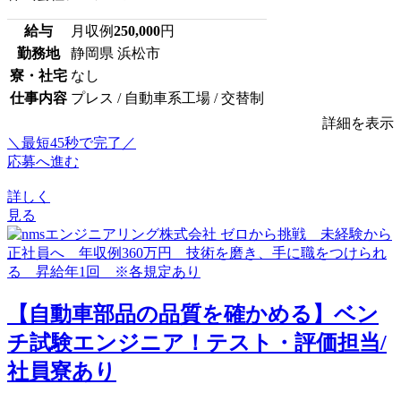
給与
月収例
250,000
円
勤務地
静岡県 浜松市
寮・社宅
なし
仕事内容
プレス / 自動車系工場 / 交替制
詳細を表示
＼最短45秒で完了／
応募へ進む
詳しく
見る
【自動車部品の品質を確かめる】ベン
チ試験エンジニア！テスト・評価担当/
社員寮あり