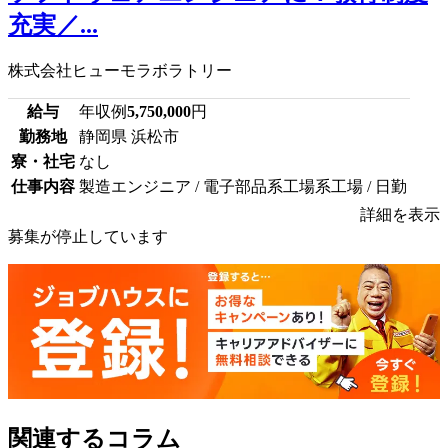
充実／...
株式会社ヒューモラボラトリー
給与
年収例
5,750,000
円
勤務地
静岡県 浜松市
寮・社宅
なし
仕事内容
製造エンジニア / 電子部品系工場系工場 / 日勤
詳細を表示
募集が停止しています
関連するコラム