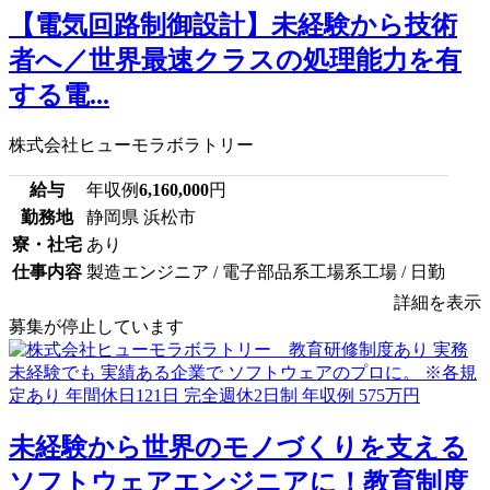
【電気回路制御設計】未経験から技術
者へ／世界最速クラスの処理能力を有
する電...
株式会社ヒューモラボラトリー
給与
年収例
6,160,000
円
勤務地
静岡県 浜松市
寮・社宅
あり
仕事内容
製造エンジニア / 電子部品系工場系工場 / 日勤
詳細を表示
募集が停止しています
未経験から世界のモノづくりを支える
ソフトウェアエンジニアに！教育制度