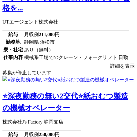
格を...
UTエージェント株式会社
給与
月収例
211,000
円
勤務地
静岡県 浜松市
寮・社宅
あり（無料）
仕事内容
機械系工場でのクレーン・フォークリフト 日勤
詳細を表示
募集が停止しています
⭐深夜勤務の無い2交代⭐紙おむつ製造
の機械オペレーター
株式会社J's Factory 静岡支店
給与
月収例
250,000
円