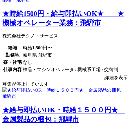
★時給1500円・給与即払いOK★ ★
機械オペレーター業務：飛騨市
株式会社テクノ・サービス
給与
時給
1,500
円〜
勤務地
岐阜県 飛騨市
寮・社宅
なし
仕事内容
検品・マシンオペレータ / 機械系工場 / 交替制
詳細を表示
募集が停止しています
★給与即払いOK・時給１５００円★
金属製品の梱包：飛騨市