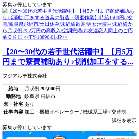
募集が停止しています
【20〜30代の若手世代活躍中】【月5万
円まで寮費補助あり♪切削加工をする...
フジアルテ株式会社
給与
月収例
292,000
円
勤務地
岐阜県 飛騨市
寮・社宅
あり
仕事内容
加工・機械オペレーター / 機械系工場 / 交替制
詳細を表示
募集が停止しています