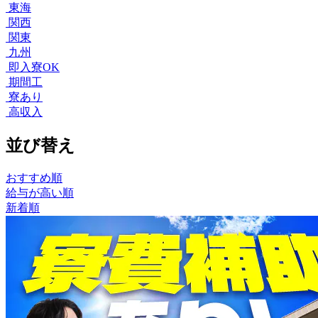
東海
関西
関東
九州
即入寮OK
期間工
寮あり
高収入
並び替え
おすすめ順
給与が高い順
新着順