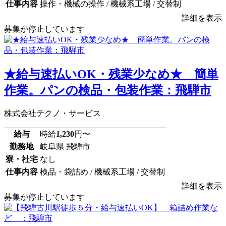
仕事内容
操作・機械の操作 / 機械系工場 / 交替制
詳細を表示
募集が停止しています
★給与速払いOK・残業少なめ★ 簡単
作業。パンの検品・包装作業：飛騨市
株式会社テクノ・サービス
給与
時給
1,230
円〜
勤務地
岐阜県 飛騨市
寮・社宅
なし
仕事内容
検品・袋詰め / 機械系工場 / 交替制
詳細を表示
募集が停止しています