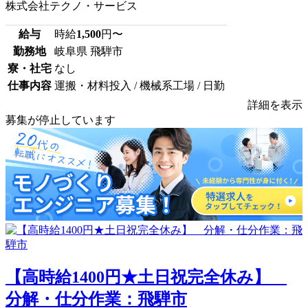
株式会社テクノ・サービス
給与
時給
1,500
円〜
勤務地
岐阜県 飛騨市
寮・社宅
なし
仕事内容
運搬・材料投入 / 機械系工場 / 日勤
詳細を表示
募集が停止しています
【高時給1400円★土日祝完全休み】
分解・仕分作業：飛騨市