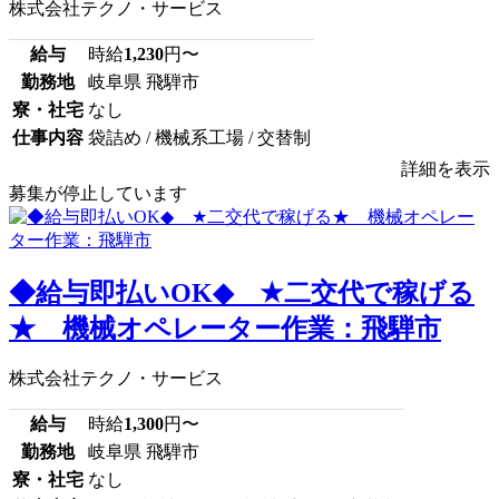
株式会社テクノ・サービス
給与
時給
1,230
円〜
勤務地
岐阜県 飛騨市
寮・社宅
なし
仕事内容
袋詰め / 機械系工場 / 交替制
詳細を表示
募集が停止しています
◆給与即払いOK◆ ★二交代で稼げる
★ 機械オペレーター作業：飛騨市
株式会社テクノ・サービス
給与
時給
1,300
円〜
勤務地
岐阜県 飛騨市
寮・社宅
なし