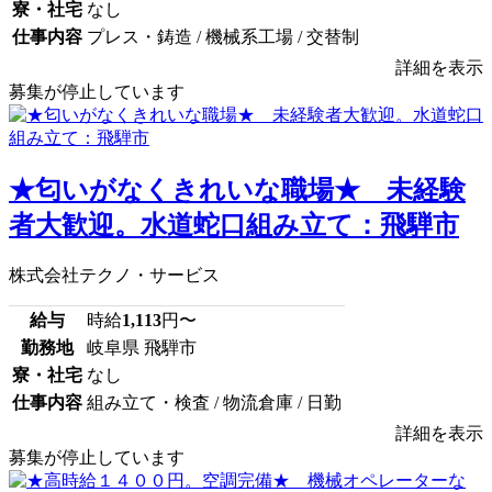
寮・社宅
なし
仕事内容
プレス・鋳造 / 機械系工場 / 交替制
詳細を表示
募集が停止しています
★匂いがなくきれいな職場★ 未経験
者大歓迎。水道蛇口組み立て：飛騨市
株式会社テクノ・サービス
給与
時給
1,113
円〜
勤務地
岐阜県 飛騨市
寮・社宅
なし
仕事内容
組み立て・検査 / 物流倉庫 / 日勤
詳細を表示
募集が停止しています