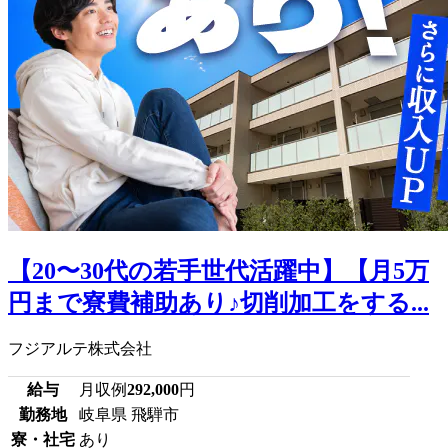
【20〜30代の若手世代活躍中】【月5万
円まで寮費補助あり♪切削加工をする...
フジアルテ株式会社
給与
月収例
292,000
円
勤務地
岐阜県 飛騨市
寮・社宅
あり