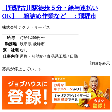
【飛騨古川駅徒歩５分・給与速払い
OK】 箱詰め作業など ：飛騨市
株式会社テクノ・サービス
給与
時給
1,200
円〜
勤務地
岐阜県 飛騨市
寮・社宅
なし
仕事内容
運搬・箱詰め / 食品系工場 / 日勤
詳細を表示
募集が停止しています