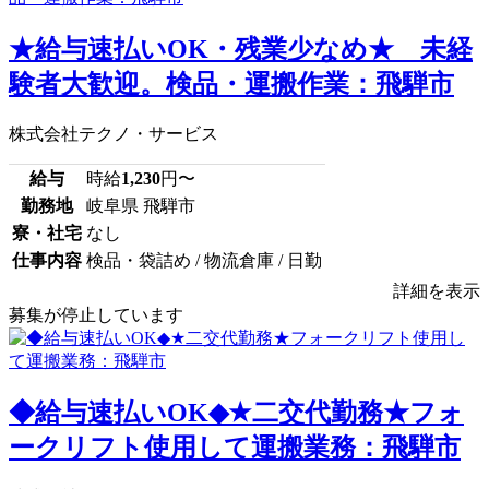
★給与速払いOK・残業少なめ★ 未経
験者大歓迎。検品・運搬作業：飛騨市
株式会社テクノ・サービス
給与
時給
1,230
円〜
勤務地
岐阜県 飛騨市
寮・社宅
なし
仕事内容
検品・袋詰め / 物流倉庫 / 日勤
詳細を表示
募集が停止しています
◆給与速払いOK◆★二交代勤務★フォ
ークリフト使用して運搬業務：飛騨市