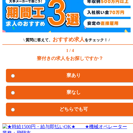
おすすめ求人
\ 質問に答えて、
をチェック！ /
1 / 4
寮付きの求人をお探しですか？
寮あり
寮なし
どちらでも可