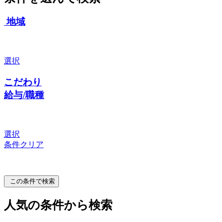
地域
選択
こだわり
給与/職種
選択
条件クリア
この条件で検索
人気の条件から検索