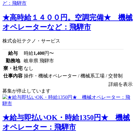
★高時給１４００円。空調完備★ 機械
オペレーターなど：飛騨市
株式会社テクノ・サービス
給与
時給
1,400
円〜
勤務地
岐阜県 飛騨市
寮・社宅
なし
仕事内容
操作・機械オペレーター / 機械系工場 / 交替制
詳細を表示
募集が停止しています
★給与即払いOK・時給1350円★ 機械
オペレーター：飛騨市