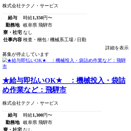
株式会社テクノ・サービス
給与
時給
1,350
円〜
勤務地
岐阜県 飛騨市
寮・社宅
なし
仕事内容
検査・梱包 / 機械系工場 / 日勤
詳細を表示
募集が停止しています
★給与即払いOK★ ：機械投入・袋詰
め作業など：飛騨市
株式会社テクノ・サービス
給与
時給
1,300
円〜
勤務地
岐阜県 飛騨市
寮・社宅
なし