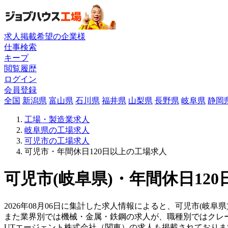
求人掲載希望の企業様
仕事検索
キープ
閲覧履歴
ログイン
会員登録
全国
新潟県
富山県
石川県
福井県
山梨県
長野県
岐阜県
静岡
工場・製造業求人
岐阜県の工場求人
可児市の工場求人
可児市・年間休日120日以上の工場求人
可児市(岐阜県)・年間休日12
2026年08月06日に集計した求人情報によると、可児市(岐阜県
また業界別では機械・金属・鉄鋼の求人が、職種別ではクレ
UTエージェント株式会社（関東）の求人も掲載されており