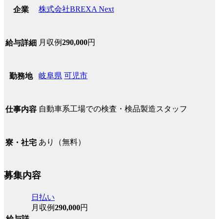
株式会社BREXA Next
企業
月収例
290,000
円
給与詳細
岐阜県
可児市
勤務地
自動車系工場での検査・検品製造スタッフ
仕事内容
あり（無料）
寮・社宅
募集内容
日払い
月収例
290,000
円
給与詳