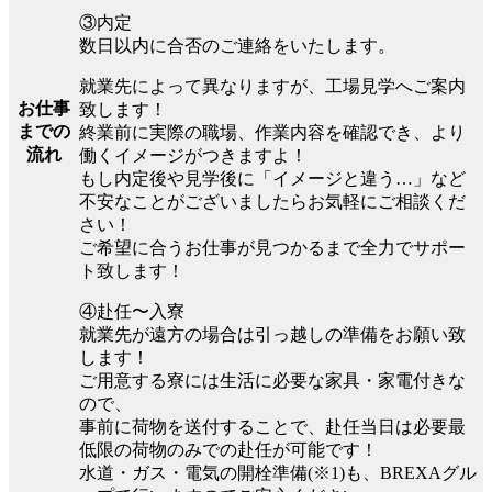
③内定
数日以内に合否のご連絡をいたします。
就業先によって異なりますが、工場見学へご案内
お仕事
致します！
までの
終業前に実際の職場、作業内容を確認でき、より
流れ
働くイメージがつきますよ！
もし内定後や見学後に「イメージと違う…」など
不安なことがございましたらお気軽にご相談くだ
さい！
ご希望に合うお仕事が見つかるまで全力でサポー
ト致します！
④赴任〜入寮
就業先が遠方の場合は引っ越しの準備をお願い致
します！
ご用意する寮には生活に必要な家具・家電付きな
ので、
事前に荷物を送付することで、赴任当日は必要最
低限の荷物のみでの赴任が可能です！
水道・ガス・電気の開栓準備(※1)も、BREXAグル