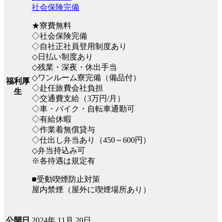
社会保険完備
★寮費無料
◇社会保険完備
◇自社正社員登用制度あり
◇日払い制度あり
◇残業・深夜・休出手当
◇ワンルーム寮完備（備品付）
福利厚
◇赴任旅費会社負担
生
◇交通費支給（3万円/月）
◇車・バイク・自転車通勤可
◇有給休暇
◇作業着無償貸与
◇仕出し弁当あり（450～600円）
◇弁当持込み可
※各待遇は規定有
■受動喫煙防止対策
屋内禁煙（屋外に喫煙場所あり）
2024年 11月 20日
公開日