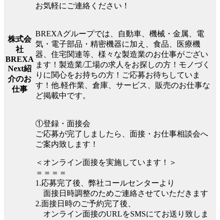
お気軽にご連絡ください！
BREXAグループでは、自動車、機械・金属、電
株式会
気・電子部品・精密機器に加え、食品、医療機
社
器、住宅関連等、様々な製造業のお仕事がござい
BREXA
ます！製造業/工場の求人をお探しの方！モノづく
Next紹
りに関心をお持ちの方！ご応募お待ちしていま
介のお
す！他.軽作業、倉庫、サービス、販売のお仕事な
仕事
ど掲載中です。
①登録・面接会
ご応募が完了しましたら、面接・お仕事相談会へ
ご案内致します！
＜オンライン面接を実施しています！＞
＝＝＝＝
1.応募完了後、弊社コールセンターより
面接日時調整のためご連絡させていただきます
2.面接日時のご予約完了後、
オンライン面接のURLをSMSにてお送り致しま