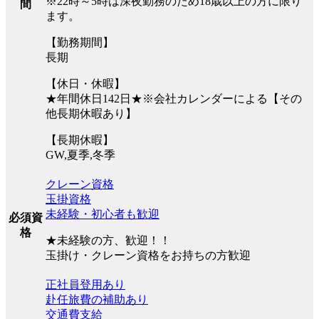
※22時～5時は深夜勤務のため18歳以上の方に限り
間
ます。
【勤務期間】
長期
【休日・休暇】
★年間休日142日★※会社カレンダーによる【その
他長期休暇あり】
【長期休暇】
GW,夏季,冬季
クレーン資格
玉掛資格
未経験・初心者も歓迎
必須資
格
★未経験の方、歓迎！！
玉掛け・クレーン資格をお持ちの方歓迎
正社員登用あり
赴任旅費の補助あり
交通費支給