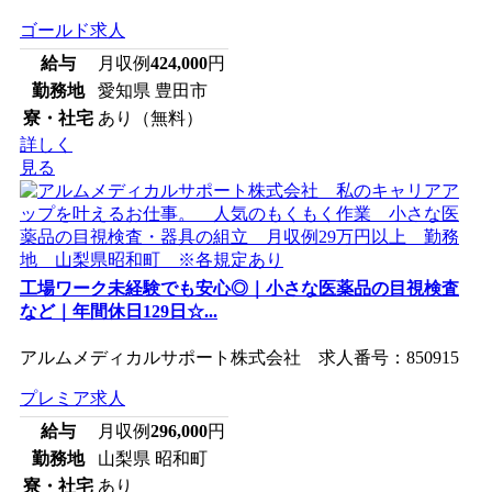
ゴールド求人
給与
月収例
424,000
円
勤務地
愛知県 豊田市
寮・社宅
あり（無料）
詳しく
見る
工場ワーク未経験でも安心◎｜小さな医薬品の目視検査
など｜年間休日129日☆...
アルムメディカルサポート株式会社 求人番号：850915
プレミア求人
給与
月収例
296,000
円
勤務地
山梨県 昭和町
寮・社宅
あり