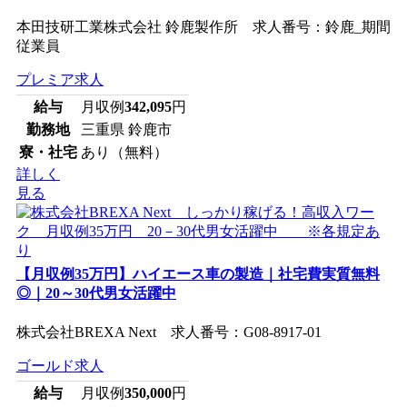
本田技研工業株式会社 鈴鹿製作所 求人番号：鈴鹿_期間
従業員
プレミア求人
給与
月収例
342,095
円
勤務地
三重県 鈴鹿市
寮・社宅
あり（無料）
詳しく
見る
【月収例35万円】ハイエース車の製造｜社宅費実質無料
◎｜20～30代男女活躍中
株式会社BREXA Next 求人番号：G08-8917-01
ゴールド求人
給与
月収例
350,000
円