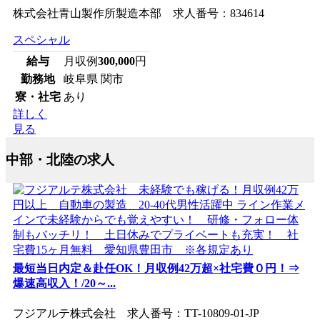
株式会社青山製作所製造本部 求人番号：834614
スペシャル
給与
月収例
300,000
円
勤務地
岐阜県 関市
寮・社宅
あり
詳しく
見る
中部・北陸の求人
最短当日内定＆赴任OK！月収例42万超×社宅費０円！⇒
爆速高収入！/20～...
フジアルテ株式会社 求人番号：TT-10809-01-JP