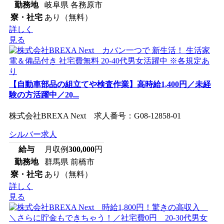
勤務地
岐阜県 各務原市
寮・社宅
あり（無料）
詳しく
見る
【自動車部品の組立てや検査作業】高時給1,400円／未経
験の方活躍中／20...
株式会社BREXA Next 求人番号：G08-12858-01
シルバー求人
給与
月収例
300,000
円
勤務地
群馬県 前橋市
寮・社宅
あり（無料）
詳しく
見る