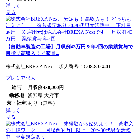
詳しく
見る
【自動車製造の工場】月収例43万円＆年2回の業績賞与で
目指せ高収入！／家具...
株式会社BREXA Next 求人番号：G08-8924-01
プレミア求人
給与
月収例
430,000
円
勤務地
愛知県 大府市
寮・社宅
あり（無料）
詳しく
見る