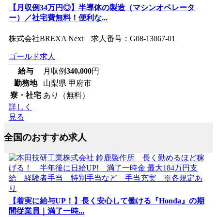
【月収例34万円◎】半導体の製造（マシンオペレータ
ー）／社宅費無料！便利な...
株式会社BREXA Next 求人番号：G08-13067-01
ゴールド求人
給与
月収例
340,000
円
勤務地
山梨県 甲府市
寮・社宅
あり（無料）
詳しく
見る
全国のおすすめ求人
【着実に給与UP！】長く安心して働ける『Honda』の期
間従業員｜満了一時...