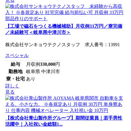
見る
【工場で磁石をつくる機械補助】月収例33万円／寮完備
／未経験可＜岐阜県中津川市＞
株式会社サンキョウテクノスタッフ 求人番号：13991
スペシャル
給与
月収例
330,000
円
勤務地
岐阜県 中津川市
寮・社宅
あり
詳しく
見る
【株式会社青山製作所グループ】期間従業員｜若手男性
活躍中｜入社祝い金総額1...