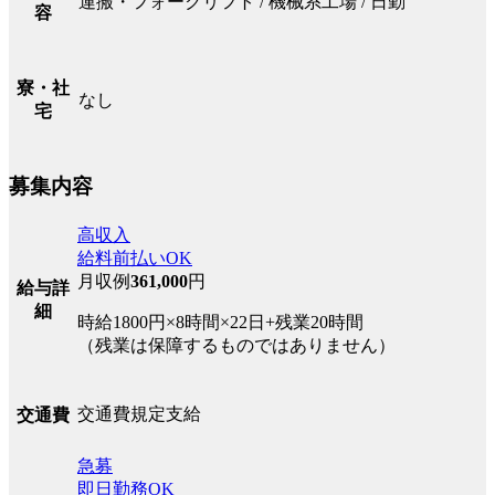
運搬・フォークリフト / 機械系工場 / 日勤
容
寮・社
なし
宅
募集内容
高収入
給料前払いOK
月収例
361,000
円
給与詳
細
時給1800円×8時間×22日+残業20時間
（残業は保障するものではありません）
交通費規定支給
交通費
急募
即日勤務OK