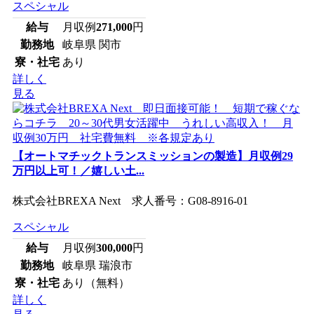
スペシャル
給与
月収例
271,000
円
勤務地
岐阜県 関市
寮・社宅
あり
詳しく
見る
【オートマチックトランスミッションの製造】月収例29
万円以上可！／嬉しい土...
株式会社BREXA Next 求人番号：G08-8916-01
スペシャル
給与
月収例
300,000
円
勤務地
岐阜県 瑞浪市
寮・社宅
あり（無料）
詳しく