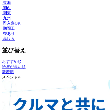
東海
関西
関東
九州
即入寮OK
期間工
寮あり
高収入
並び替え
おすすめ順
給与が高い順
新着順
スペシャル