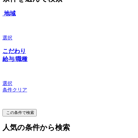
地域
選択
こだわり
給与/職種
選択
条件クリア
この条件で検索
人気の条件から検索