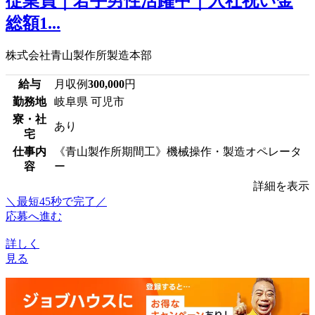
従業員｜若手男性活躍中｜入社祝い金
総額1...
株式会社青山製作所製造本部
給与
月収例
300,000
円
勤務地
岐阜県 可児市
寮・社
あり
宅
仕事内
《青山製作所期間工》機械操作・製造オペレータ
容
ー
詳細を表示
＼最短45秒で完了／
応募へ進む
詳しく
見る