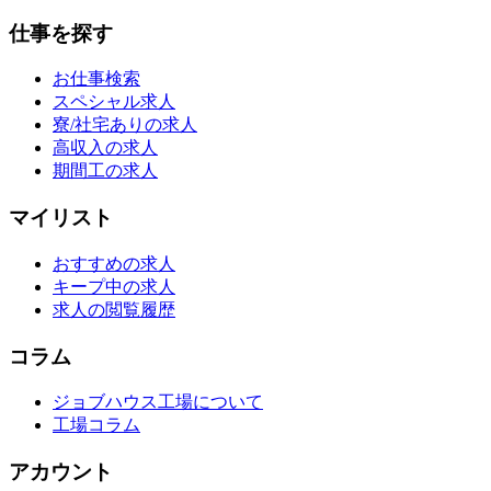
仕事を探す
お仕事検索
スペシャル求人
寮/社宅ありの求人
高収入の求人
期間工の求人
マイリスト
おすすめの求人
キープ中の求人
求人の閲覧履歴
コラム
ジョブハウス工場について
工場コラム
アカウント