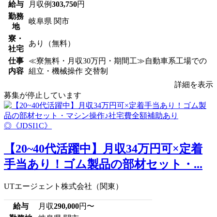
給与
月収例
303,750
円
勤務
岐阜県 関市
地
寮・
あり（無料）
社宅
仕事
≪寮無料・月収30万円・期間工≫自動車系工場での
内容
組立・機械操作 交替制
詳細を表示
募集が停止しています
【20~40代活躍中】月収34万円可×定着
手当あり！ゴム製品の部材セット・...
UTエージェント株式会社（関東）
給与
月収
290,000
円〜