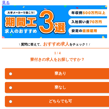
見る
おすすめ求人
\ 質問に答えて、
をチェック！ /
1 / 4
寮付きの求人をお探しですか？
寮あり
寮なし
どちらでも可