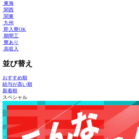
東海
関西
関東
九州
即入寮OK
期間工
寮あり
高収入
並び替え
おすすめ順
給与が高い順
新着順
スペシャル