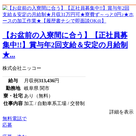
【お盆前の入寮間に合う】【正社員募
集中!!】賞与年2回支給＆安定の月給制
★...
株式会社ニッコー
給与
月収例
313,436
円
勤務地
岐阜県 関市
寮・社宅
あり（無料）
仕事内容
加工 / 自動車系工場 / 交替制
詳細を表示
無料電話で
応募