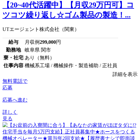
【20~40代活躍中】【月収29万円可】コ
ツコツ繰り返し☆ゴム製品の製造！...
UTエージェント株式会社（関東）
給与
月収例
299,000
円
勤務地
岐阜県 関市
寮・社宅
あり（無料）
仕事内容
機械系工場 / 機械操作・製造補助 / 正社員
詳細を表示
無料電話で
応募
応募へ進む
詳しく
見る