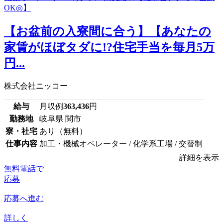
【お盆前の入寮間に合う】【あなたの
家賃がほぼタダに!?住宅手当を毎月5万
円...
株式会社ニッコー
給与
月収例
363,436
円
勤務地
岐阜県 関市
寮・社宅
あり（無料）
仕事内容
加工・機械オペレーター / 化学系工場 / 交替制
詳細を表示
無料電話で
応募
応募へ進む
詳しく