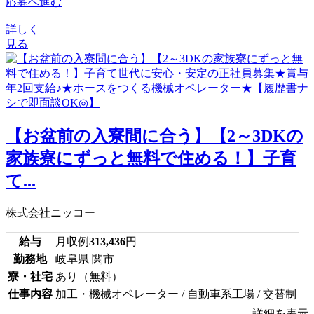
応募へ進む
詳しく
見る
【お盆前の入寮間に合う】【2～3DKの
家族寮にずっと無料で住める！】子育
て...
株式会社ニッコー
給与
月収例
313,436
円
勤務地
岐阜県 関市
寮・社宅
あり（無料）
仕事内容
加工・機械オペレーター / 自動車系工場 / 交替制
詳細を表示