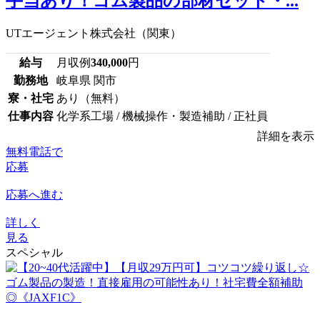
手当あり！ゴム製品の部材セット・...
UTエージェント株式会社（関東）
給与
月収例
340,000
円
勤務地
岐阜県 関市
寮・社宅
あり（無料）
仕事内容
化学系工場 / 機械操作・製造補助 / 正社員
詳細を表示
無料電話で
応募
応募へ進む
詳しく
見る
スペシャル