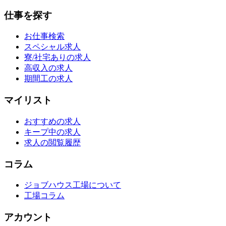
仕事を探す
お仕事検索
スペシャル求人
寮/社宅ありの求人
高収入の求人
期間工の求人
マイリスト
おすすめの求人
キープ中の求人
求人の閲覧履歴
コラム
ジョブハウス工場について
工場コラム
アカウント