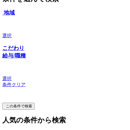
地域
選択
こだわり
給与/職種
選択
条件クリア
この条件で検索
人気の条件から検索