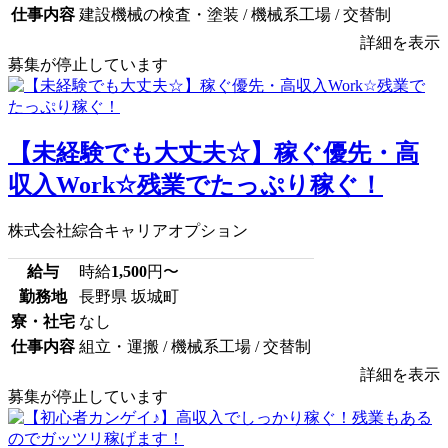
仕事内容
建設機械の検査・塗装 / 機械系工場 / 交替制
詳細を表示
募集が停止しています
【未経験でも大丈夫☆】稼ぐ優先・高
収入Work☆残業でたっぷり稼ぐ！
株式会社綜合キャリアオプション
給与
時給
1,500
円〜
勤務地
長野県 坂城町
寮・社宅
なし
仕事内容
組立・運搬 / 機械系工場 / 交替制
詳細を表示
募集が停止しています