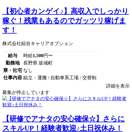
【初心者カンゲイ♪】高収入でしっかり
稼ぐ！残業もあるのでガッツリ稼げま
す！
株式会社綜合キャリアオプション
給与
時給
1,500
円〜
勤務地
長野県 坂城町
寮・社宅
なし
仕事内容
組立・運搬 / 自動車系工場 / 交替制
詳細を表示
募集が停止しています
【研修でアナタの安心確保☆】さらに
スキルUP！経験者歓迎♪土日祝休み！