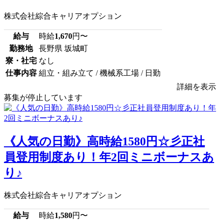
株式会社綜合キャリアオプション
給与
時給
1,670
円〜
勤務地
長野県 坂城町
寮・社宅
なし
仕事内容
組立・組み立て / 機械系工場 / 日勤
詳細を表示
募集が停止しています
《人気の日勤》高時給1580円☆彡正社
員登用制度あり！年2回ミニボーナスあ
り♪
株式会社綜合キャリアオプション
給与
時給
1,580
円〜