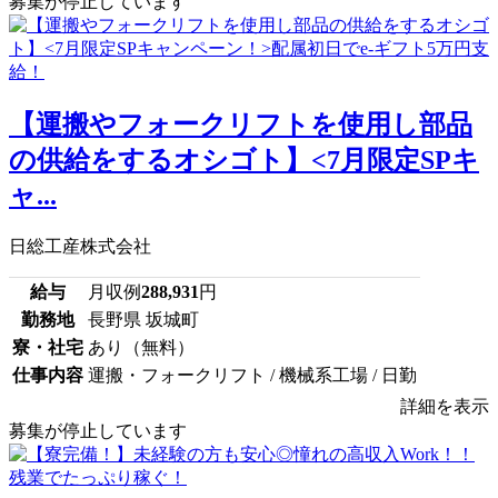
募集が停止しています
【運搬やフォークリフトを使用し部品
の供給をするオシゴト】<7月限定SPキ
ャ...
日総工産株式会社
給与
月収例
288,931
円
勤務地
長野県 坂城町
寮・社宅
あり（無料）
仕事内容
運搬・フォークリフト / 機械系工場 / 日勤
詳細を表示
募集が停止しています