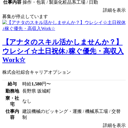
仕事内容
操作・包装 / 製薬化粧品系工場 / 日勤
詳細を表示
募集が停止しています
【アナタのスキル活かしませんか？】
ウレシイ☆土日祝休♪稼ぐ優先・高収入
Work☆
株式会社綜合キャリアオプション
給与
時給
1,580
円〜
勤務地
長野県 坂城町
寮・社
なし
宅
仕事内
建設機械のピッキング・運搬 / 機械系工場 / 交替
容
制
詳細を表示