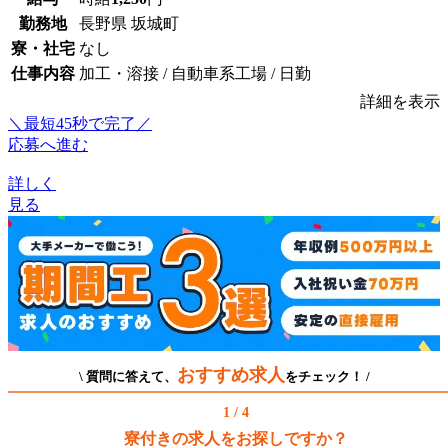
勤務地
長野県 坂城町
寮・社宅
なし
仕事内容
加工・溶接 / 自動車系工場 / 日勤
詳細を表示
＼最短45秒で完了／
応募へ進む
詳しく
見る
おすすめ求人
\ 質問に答えて、
をチェック！ /
1 / 4
寮付きの求人をお探しですか？