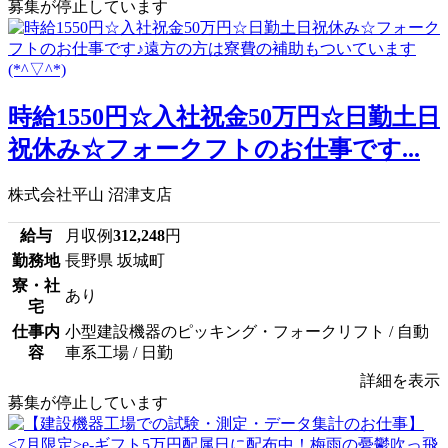
募集が停止しています
時給1550円☆入社祝金50万円☆日勤土日
祝休み☆フォークフトのお仕事です...
株式会社平山 沼津支店
給与
月収例
312,248
円
勤務地
長野県 坂城町
寮・社
あり
宅
仕事内
小型建設機器のピッキング・フォークリフト / 自動
容
車系工場 / 日勤
詳細を表示
募集が停止しています