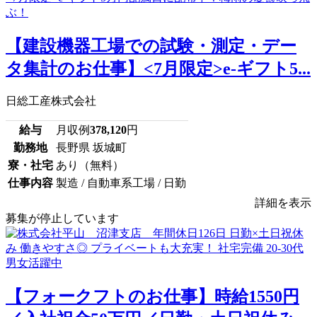
【建設機器工場での試験・測定・デー
タ集計のお仕事】<7月限定>e-ギフト5...
日総工産株式会社
給与
月収例
378,120
円
勤務地
長野県 坂城町
寮・社宅
あり（無料）
仕事内容
製造 / 自動車系工場 / 日勤
詳細を表示
募集が停止しています
【フォークフトのお仕事】時給1550円