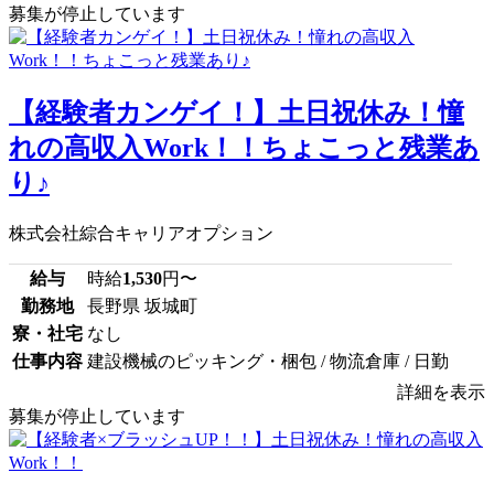
募集が停止しています
【経験者カンゲイ！】土日祝休み！憧
れの高収入Work！！ちょこっと残業あ
り♪
株式会社綜合キャリアオプション
給与
時給
1,530
円〜
勤務地
長野県 坂城町
寮・社宅
なし
仕事内容
建設機械のピッキング・梱包 / 物流倉庫 / 日勤
詳細を表示
募集が停止しています