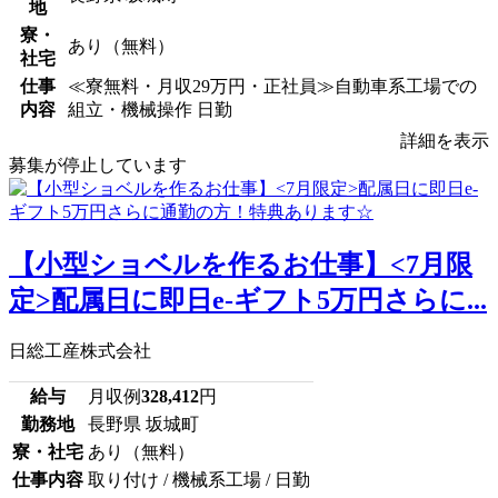
地
寮・
あり（無料）
社宅
仕事
≪寮無料・月収29万円・正社員≫自動車系工場での
内容
組立・機械操作 日勤
詳細を表示
募集が停止しています
【小型ショベルを作るお仕事】<7月限
定>配属日に即日e-ギフト5万円さらに...
日総工産株式会社
給与
月収例
328,412
円
勤務地
長野県 坂城町
寮・社宅
あり（無料）
仕事内容
取り付け / 機械系工場 / 日勤