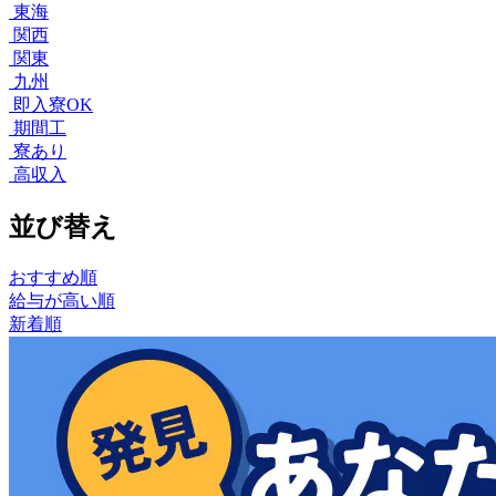
東海
関西
関東
九州
即入寮OK
期間工
寮あり
高収入
並び替え
おすすめ順
給与が高い順
新着順