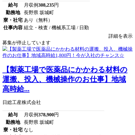
給与
月収例
308,235
円
勤務地
長野県 坂城町
寮・社宅
あり（無料）
仕事内容
組立・検査 / 機械系工場 / 日勤
詳細を表示
募集が停止しています
【製薬工場で医薬品にかかわる材料の
運搬、投入、機械操作のお仕事】地域
高時給...
日総工産株式会社
給与
月収例
378,900
円
勤務地
長野県 坂城町
寮・社宅
なし