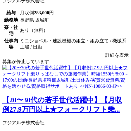
フジアルテ株式会社
給与
月収例
283,000
円
勤務地
長野県 坂城町
寮・社
あり（無料）
宅
仕事内
ミニショベル・建設機械の組立・組み立て / 機械系
容
工場 / 日勤
詳細を表示
募集が停止しています
【20〜30代の若手世代活躍中】【月収
例27.9万円以上★フォークリフト乗...
フジアルテ株式会社