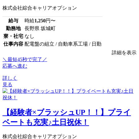
株式会社綜合キャリアオプション
給与
時給
1,250
円〜
勤務地
長野県 坂城町
寮・社宅
なし
仕事内容
配電盤の組立 / 自動車系工場 / 日勤
詳細を表示
＼最短45秒で完了／
応募へ進む
詳しく
見る
【経験者×ブラッシュUP！！】プライ
ベートも充実♪土日祝休！
株式会社綜合キャリアオプション