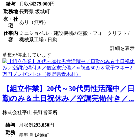
給与
月収例
279,000
円
勤務地
長野県 坂城町
寮・社
あり（無料）
宅
仕事内
ミニショベル・建設機械の運搬・フォークリフト /
容
機械系工場 / 日勤
詳細を表示
募集が停止しています
【組立作業】20代～30代男性活躍中／日
勤のみ＆土日祝休み／空調完備付き／...
株式会社平山 長野営業所
給与
月収例
293,850
円
勤務
長野県 坂城町