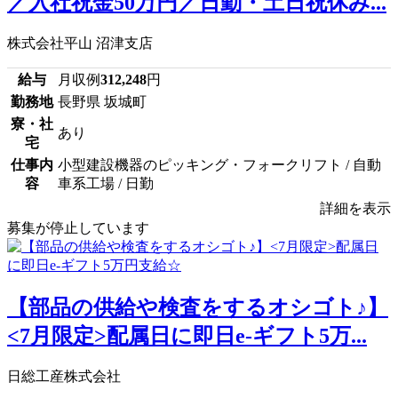
／入社祝金50万円／日勤・土日祝休み...
株式会社平山 沼津支店
給与
月収例
312,248
円
勤務地
長野県 坂城町
寮・社
あり
宅
仕事内
小型建設機器のピッキング・フォークリフト / 自動
容
車系工場 / 日勤
詳細を表示
募集が停止しています
【部品の供給や検査をするオシゴト♪】
<7月限定>配属日に即日e-ギフト5万...
日総工産株式会社