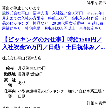
詳細を表示
募集が停止しています
【ピッキングのお仕事】時給1500円／
入社祝金50万円／日勤・土日祝休み／...
株式会社平山 沼津支店
給与
月収例
302,175
円
勤務地
長野県 坂城町
寮・社
あり
宅
仕事内
小型建設機器のピッキング・梱包 / 自動車系工場 /
容
日勤
詳細を表示