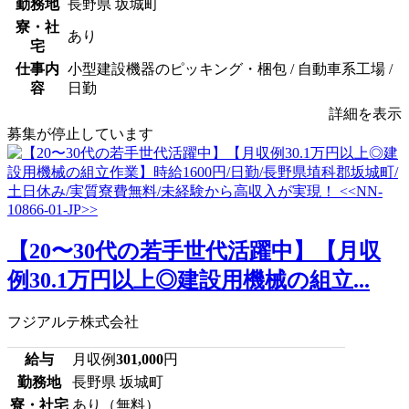
勤務地
長野県 坂城町
寮・社
あり
宅
仕事内
小型建設機器のピッキング・梱包 / 自動車系工場 /
容
日勤
詳細を表示
募集が停止しています
【20〜30代の若手世代活躍中】【月収
例30.1万円以上◎建設用機械の組立...
フジアルテ株式会社
給与
月収例
301,000
円
勤務地
長野県 坂城町
寮・社宅
あり（無料）