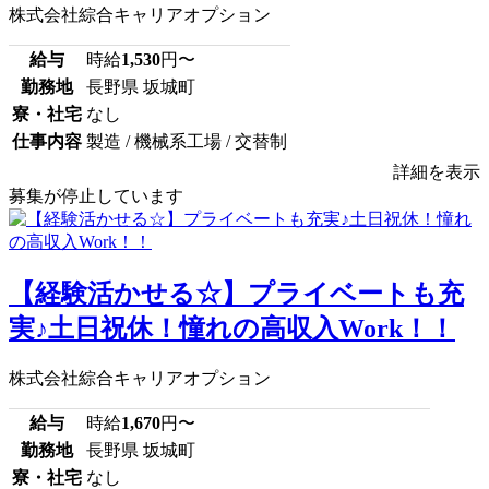
株式会社綜合キャリアオプション
給与
時給
1,530
円〜
勤務地
長野県 坂城町
寮・社宅
なし
仕事内容
製造 / 機械系工場 / 交替制
詳細を表示
募集が停止しています
【経験活かせる☆】プライベートも充
実♪土日祝休！憧れの高収入Work！！
株式会社綜合キャリアオプション
給与
時給
1,670
円〜
勤務地
長野県 坂城町
寮・社宅
なし