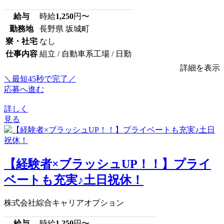
給与
時給
1,250
円〜
勤務地
長野県 坂城町
寮・社宅
なし
仕事内容
組立 / 自動車系工場 / 日勤
詳細を表示
＼最短45秒で完了／
応募へ進む
詳しく
見る
【経験者×ブラッシュUP！！】プライ
ベートも充実♪土日祝休！
株式会社綜合キャリアオプション
給与
時給
1,250
円〜