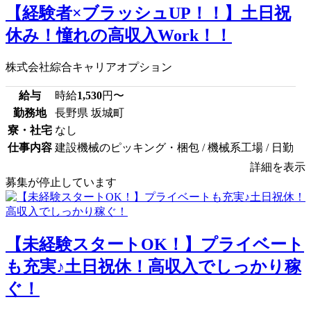
【経験者×ブラッシュUP！！】土日祝
休み！憧れの高収入Work！！
株式会社綜合キャリアオプション
給与
時給
1,530
円〜
勤務地
長野県 坂城町
寮・社宅
なし
仕事内容
建設機械のピッキング・梱包 / 機械系工場 / 日勤
詳細を表示
募集が停止しています
【未経験スタートOK！】プライベート
も充実♪土日祝休！高収入でしっかり稼
ぐ！