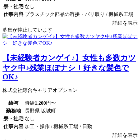
寮・社宅
なし
仕事内容
プラスチック部品の溶接・バリ取り / 機械系工場
詳細を表示
募集が停止しています
【未経験者カンゲイ♪】女性も多数カツ
ヤク中♪残業ほぼナシ！好きな髪色で
OK♪
株式会社綜合キャリアオプション
給与
時給
1,200
円〜
勤務地
長野県 坂城町
寮・社宅
なし
仕事内容
加工・操作 / 機械系工場 / 日勤
詳細を表示