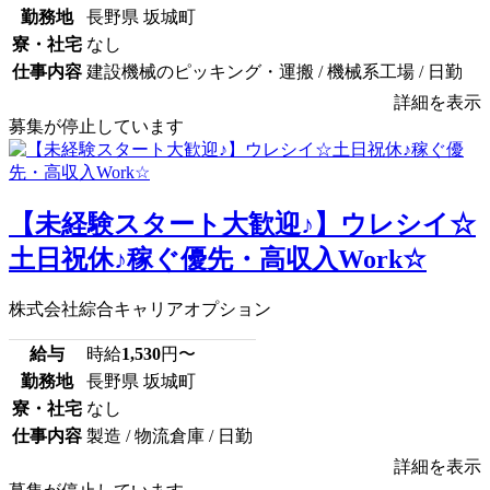
勤務地
長野県 坂城町
寮・社宅
なし
仕事内容
建設機械のピッキング・運搬 / 機械系工場 / 日勤
詳細を表示
募集が停止しています
【未経験スタート大歓迎♪】ウレシイ☆
土日祝休♪稼ぐ優先・高収入Work☆
株式会社綜合キャリアオプション
給与
時給
1,530
円〜
勤務地
長野県 坂城町
寮・社宅
なし
仕事内容
製造 / 物流倉庫 / 日勤
詳細を表示