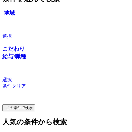
地域
選択
こだわり
給与/職種
選択
条件クリア
この条件で検索
人気の条件から検索