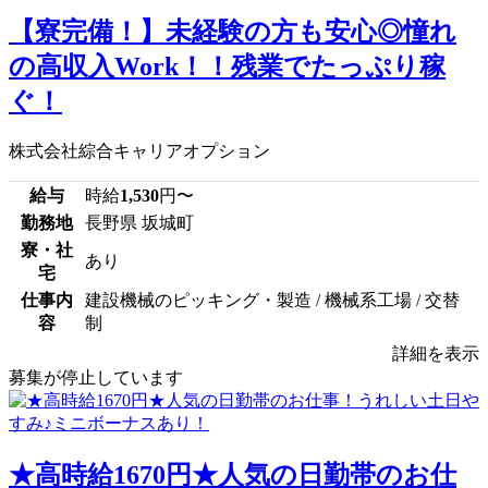
【寮完備！】未経験の方も安心◎憧れ
の高収入Work！！残業でたっぷり稼
ぐ！
株式会社綜合キャリアオプション
給与
時給
1,530
円〜
勤務地
長野県 坂城町
寮・社
あり
宅
仕事内
建設機械のピッキング・製造 / 機械系工場 / 交替
容
制
詳細を表示
募集が停止しています
★高時給1670円★人気の日勤帯のお仕