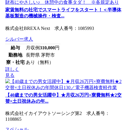
家賃無料の社宅でスマートライフをスタート！＜半導体
基板製造の機械操作・検査...
株式会社BREXA Next 求人番号：1085993
シルバー求人
給与
月収例
310,000
円
勤務地
長野県 茅野市
寮・社宅
あり（無料）
詳しく
見る
【40歳までの男女活躍中】★月収26万円×寮費無料★2交
替×土日祝休みの年...
株式会社イカイアウトソーシング第2 求人番号：
1108865
スペシャル