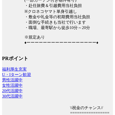
(一部カーテン付き物件有り)
・赴任旅費＆引越費用当社負担
※クロネコヤマト単身引越し
・敷金や礼金等の初期費用当社負担
・面倒な手続きも当社で行います
・職場、最寄駅から徒歩10分～20分
※規定あり
♦ーーーーーーーーーーーーーーーーー♦
PRポイント
福利厚生充実
U・Iターン歓迎
男性活躍中
女性活躍中
20代活躍中
30代活躍中
\\祝金のチャンス//
=================