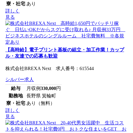
寮・社宅
あり
詳しく
見る
【高時給】電子プリント基板の組立・加工作業！カップ
ル・友達での応募も歓迎
株式会社BREXA Next 求人番号：615544
シルバー求人
給与
月収例
330,000
円
勤務地
長野県 箕輪町
寮・社宅
あり（無料）
詳しく
見る