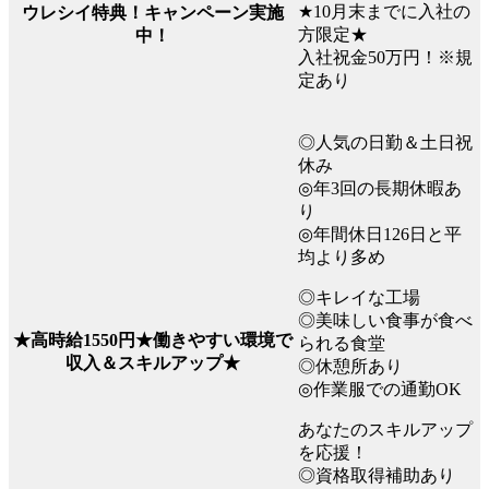
★10月末までに入社の
ウレシイ特典！キャンペーン実施
方限定★
中！
入社祝金50万円！※規
定あり
◎人気の日勤＆土日祝
休み
◎年3回の長期休暇あ
り
◎年間休日126日と平
均より多め
◎キレイな工場
◎美味しい食事が食べ
★高時給1550円★働きやすい環境で
られる食堂
収入＆スキルアップ★
◎休憩所あり
◎作業服での通勤OK
あなたのスキルアップ
を応援！
◎資格取得補助あり