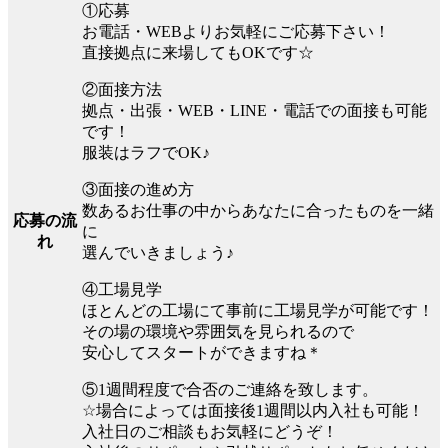
①応募
お電話・WEBよりお気軽にご応募下さい！
直接拠点に来場してもOKです☆
②面接方法
拠点・出張・WEB・LINE・電話での面接も可能
です！
服装はラフでOK♪
③面接の進め方
数あるお仕事の中からあなたに合ったものを一緒
応募の流
に
れ
選んでいきましょう♪
④工場見学
ほとんどの工場にて事前に工場見学が可能です！
その場の環境や雰囲気を見られるので
安心してスタートができますね＊
⑤1週間程度で合否のご連絡を致します。
☆場合によっては面接後1週間以内入社も可能！
入社日のご相談もお気軽にどうぞ！