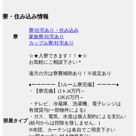
寮・住み込み情報
寮/社宅あり・住み込み
家族寮/社宅あり
寮
カップル寮/社宅あり
☆★入寮できます！！★☆
お気軽にご相談下さい＊
遠方の方は寮費補助あり！※規定あり
♦ーーーーー【1ルーム寮完備】ーーーー♦
・【寮完備】(1ｋ)4万円～
(2K)5万円～
・テレビ、冷蔵庫、洗濯機、電子レンジは
有償貸与(一部物件による)
・ガス、電気、水道は個人契約による支払い
部屋タイプ
(給与からは控除を致しません。)
※布団、カーテンは各自でご用意下さい