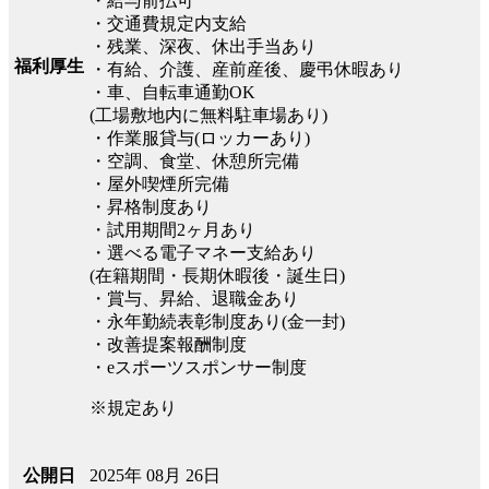
・給与前払可
・交通費規定内支給
・残業、深夜、休出手当あり
福利厚生
・有給、介護、産前産後、慶弔休暇あり
・車、自転車通勤OK
(工場敷地内に無料駐車場あり)
・作業服貸与(ロッカーあり)
・空調、食堂、休憩所完備
・屋外喫煙所完備
・昇格制度あり
・試用期間2ヶ月あり
・選べる電子マネー支給あり
(在籍期間・長期休暇後・誕生日)
・賞与、昇給、退職金あり
・永年勤続表彰制度あり(金一封)
・改善提案報酬制度
・eスポーツスポンサー制度
※規定あり
2025年 08月 26日
公開日