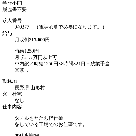
学歴不問
履歴書不要
求人番号
940377 （電話応募で必要になります。）
給与
月収例
217,000
円
時給1250円
月収21.7万円以上可
※内訳／時給1250円×8時間×21日＋残業手当
※繁...
勤務地
長野県 山形村
寮・社宅
なし
仕事内容
タオルをたたむ軽作業
をしている工場でのお仕事です。
▼仕事詳細