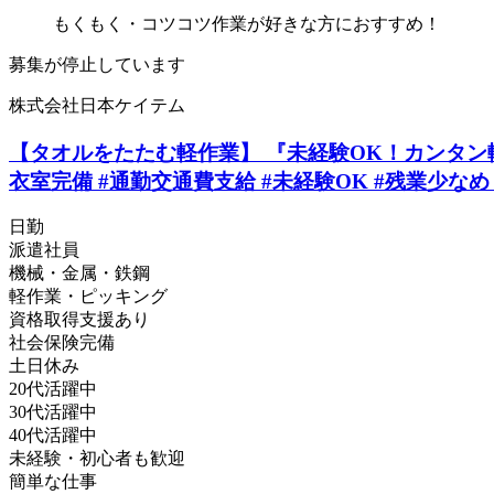
もくもく・コツコツ作業が好きな方におすすめ！
募集が停止しています
株式会社日本ケイテム
【タオルをたたむ軽作業】 『未経験OK！カンタン軽作
衣室完備 #通勤交通費支給 #未経験OK #残業少なめ《
日勤
派遣社員
機械・金属・鉄鋼
軽作業・ピッキング
資格取得支援あり
社会保険完備
土日休み
20代活躍中
30代活躍中
40代活躍中
未経験・初心者も歓迎
簡単な仕事