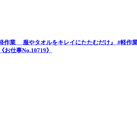
業 服やタオルをキレイにたたむだけ』 #軽作業 #2
お仕事No.10719》