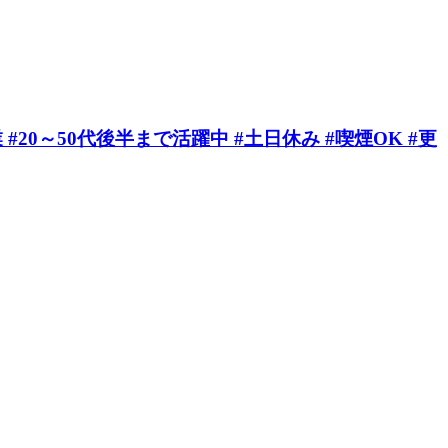
0～50代後半まで活躍中 #土日休み #喫煙OK #更