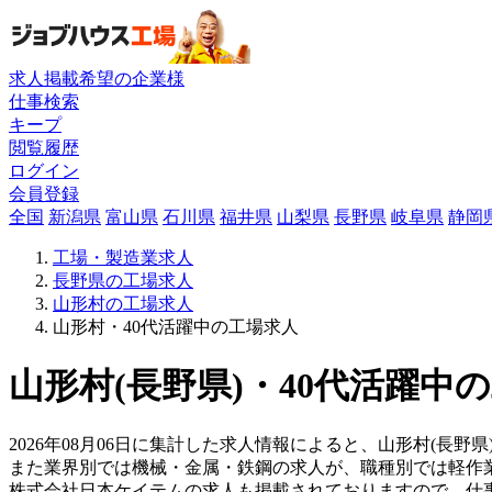
求人掲載希望の企業様
仕事検索
キープ
閲覧履歴
ログイン
会員登録
全国
新潟県
富山県
石川県
福井県
山梨県
長野県
岐阜県
静岡
工場・製造業求人
長野県の工場求人
山形村の工場求人
山形村・40代活躍中の工場求人
山形村(長野県)・40代活躍中
2026年08月06日に集計した求人情報によると、山形村(長野県
また業界別では機械・金属・鉄鋼の求人が、職種別では軽作
株式会社日本ケイテムの求人も掲載されておりますので、仕