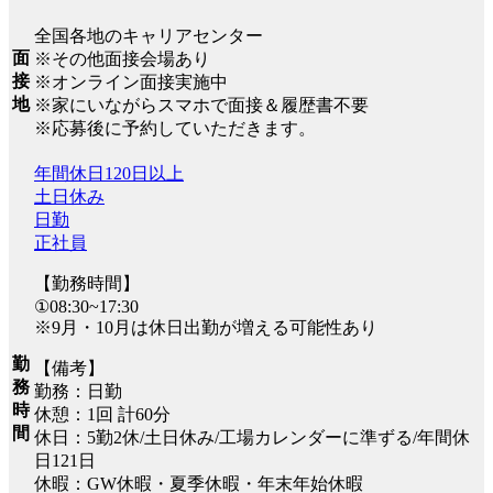
全国各地のキャリアセンター
面
※その他面接会場あり
接
※オンライン面接実施中
地
※家にいながらスマホで面接＆履歴書不要
※応募後に予約していただきます。
年間休日120日以上
土日休み
日勤
正社員
【勤務時間】
①08:30~17:30
※9月・10月は休日出勤が増える可能性あり
勤
【備考】
務
勤務：日勤
時
休憩：1回 計60分
間
休日：5勤2休/土日休み/工場カレンダーに準ずる/年間休
日121日
休暇：GW休暇・夏季休暇・年末年始休暇