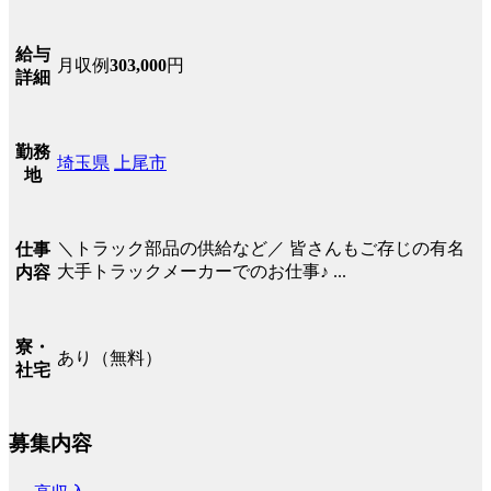
給与
月収例
303,000
円
詳細
勤務
埼玉県
上尾市
地
＼トラック部品の供給など／ 皆さんもご存じの有名
仕事
大手トラックメーカーでのお仕事♪ ...
内容
寮・
あり（無料）
社宅
募集内容