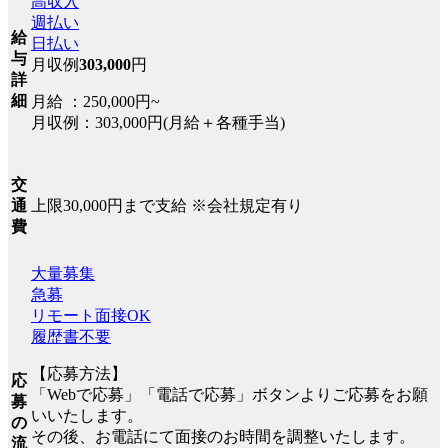
高収入
週払い
給
日払い
与
月収例
303,000
円
詳
細
月給 ：250,000円~
月収例：303,000円(月給＋各種手当)
交
上限30,000円まで支給 ※会社規定有り
通
費
大量募集
急募
リモート面接OK
履歴書不要
【応募方法】
応
「Webで応募」「電話で応募」ボタンよりご応募をお願
募
いいたします。
の
その後、お電話にて面接のお時間を調整いたします。
流