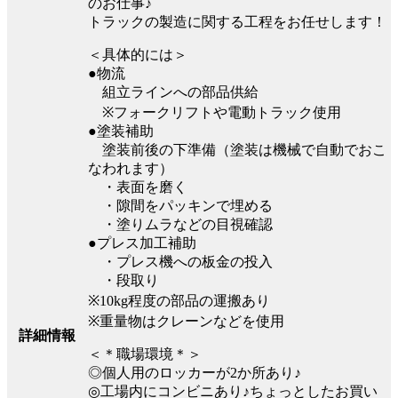
のお仕事♪
トラックの製造に関する工程をお任せします！
＜具体的には＞
●物流
組立ラインへの部品供給
※フォークリフトや電動トラック使用
●塗装補助
塗装前後の下準備（塗装は機械で自動でおこ
なわれます）
・表面を磨く
・隙間をパッキンで埋める
・塗りムラなどの目視確認
●プレス加工補助
・プレス機への板金の投入
・段取り
※10kg程度の部品の運搬あり
※重量物はクレーンなどを使用
詳細情報
＜＊職場環境＊＞
◎個人用のロッカーが2か所あり♪
◎工場内にコンビニあり♪ちょっとしたお買い