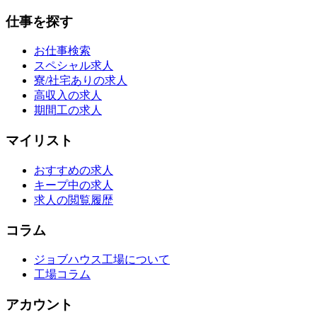
仕事を探す
お仕事検索
スペシャル求人
寮/社宅ありの求人
高収入の求人
期間工の求人
マイリスト
おすすめの求人
キープ中の求人
求人の閲覧履歴
コラム
ジョブハウス工場について
工場コラム
アカウント