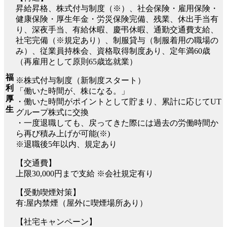
昇給昇格、株式付与制度（※）、社会保険・雇用保険・
健康保険・厚生年金・労災保険完備、残業、休出手当有
り、深夜手当、有給休暇、慶弔休暇、通勤交通費支給、
社宅完備（※規定あり）、制服貸与（制服着用の職場の
み）、従業員持株会、資格取得制度あり、定年満60歳
（再雇用として原則65歳迄就業）
福
※株式付与制度（新制度スタート）
利
「働いた時間が、株になる。」
厚
・働いた時間がポイントとして貯まり、累計に応じてUT
生
グループ株式に交換
・一度退職しても、戻ってきた際には過去の労働時間か
ら再び積み上げが可能(※)
※退職後5年以内、規定あり
【交通費】
上限30,000円まで支給 ※会社規定有り
【受動喫煙対策】
有:屋内禁煙（屋外に喫煙場所あり）
【社宅キャンペーン】