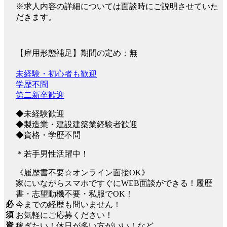
※求人内容の詳細については面談時にご説明させていた
だきます。
【雇用形態補足】期間の定め：無
未経験・初心者も歓迎
学歴不問
第二新卒歓迎
◆未経験歓迎
◆製造業・建設建築業経験者歓迎
◆資格・学歴不問
＊若手男性活躍中！
《履歴書不要☆オンライン面接OK》
家にいながらスマホですぐにWEB面談ができる！履歴
書・志望動機不要・私服でOK！
必
今までの経歴も問いません！
須
お気軽にご応募ください！
資
稼ぎたい！休日が多い方がいい！など