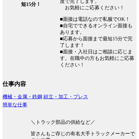
度で完了します。
短15分！
お気軽にご応募ください！
■面接は電話なので私服でOK！
■自宅でできるオンライン面接も
あります。
■応募から面接まで最短15分で完
了します！
■面接・入社日はご相談に応じま
す。在職中の方もお気軽にご応募
ください！
仕事内容
機械・金属・鉄鋼
組立・加工・プレス
簡単な仕事
＼トラック部品の供給など／
皆さんもご存じの有名大手トラックメーカーで