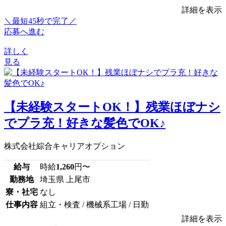
詳細を表示
＼最短45秒で完了／
応募へ進む
詳しく
見る
【未経験スタートOK！】残業ほぼナシ
でプラ充！好きな髪色でOK♪
株式会社綜合キャリアオプション
給与
時給
1,260
円〜
勤務地
埼玉県 上尾市
寮・社宅
なし
仕事内容
組立・検査 / 機械系工場 / 日勤
詳細を表示