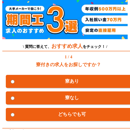
おすすめ求人
\ 質問に答えて、
をチェック！ /
1 / 4
寮付きの求人をお探しですか？
寮あり
寮なし
どちらでも可