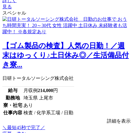
詳しく
見る
スペシャル
【ゴム製品の検査】人気の日勤！／週
末はゆっくり♪土日休み◎／生活備品付
き寮...
日研トータルソーシング株式会社
給与
月収例
214,000
円
勤務地
埼玉県 上尾市
寮・社宅
あり
仕事内容
検査 / 化学系工場 / 日勤
詳細を表示
＼最短45秒で完了／