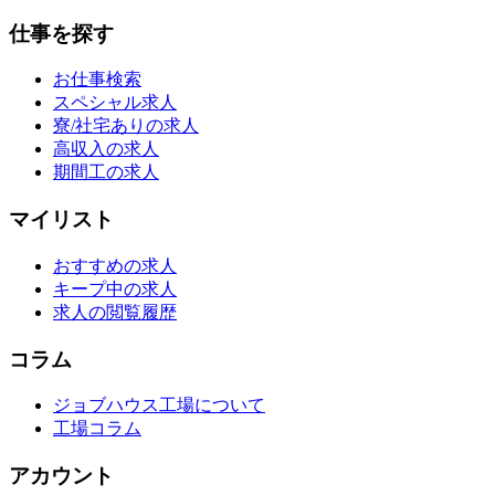
仕事を探す
お仕事検索
スペシャル求人
寮/社宅ありの求人
高収入の求人
期間工の求人
マイリスト
おすすめの求人
キープ中の求人
求人の閲覧履歴
コラム
ジョブハウス工場について
工場コラム
アカウント