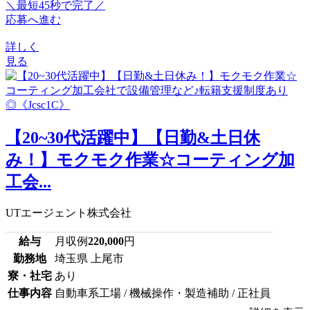
＼最短45秒で完了／
応募へ進む
詳しく
見る
【20~30代活躍中】【日勤&土日休
み！】モクモク作業☆コーティング加
工会...
UTエージェント株式会社
給与
月収例
220,000
円
勤務地
埼玉県 上尾市
寮・社宅
あり
仕事内容
自動車系工場 / 機械操作・製造補助 / 正社員