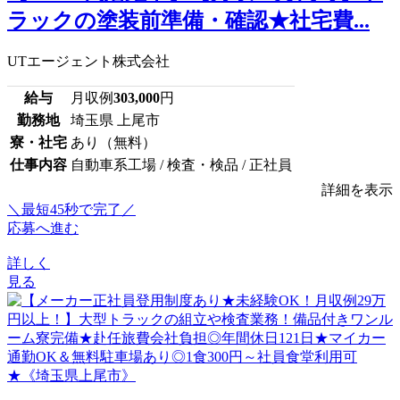
ラックの塗装前準備・確認★社宅費...
UTエージェント株式会社
給与
月収例
303,000
円
勤務地
埼玉県 上尾市
寮・社宅
あり（無料）
仕事内容
自動車系工場 / 検査・検品 / 正社員
詳細を表示
＼最短45秒で完了／
応募へ進む
詳しく
見る