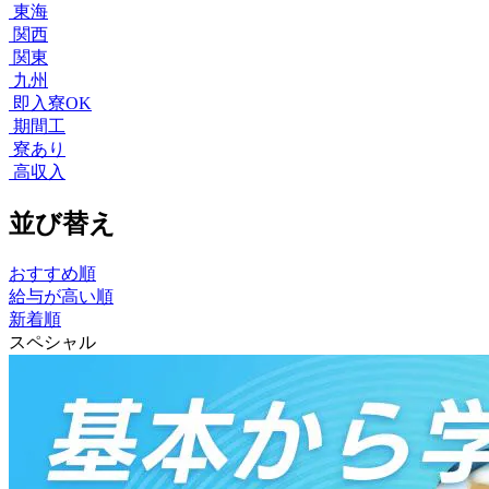
東海
関西
関東
九州
即入寮OK
期間工
寮あり
高収入
並び替え
おすすめ順
給与が高い順
新着順
スペシャル