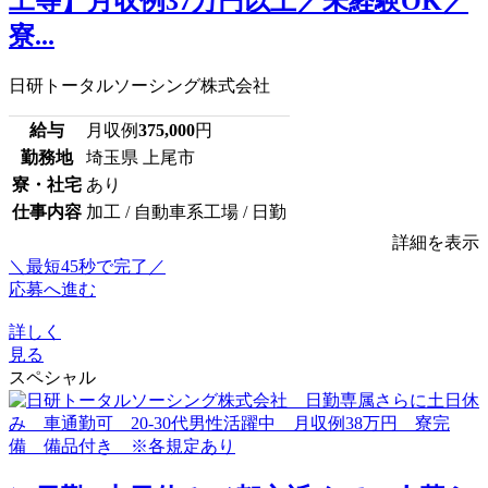
工等】月収例37万円以上／未経験OK／
寮...
日研トータルソーシング株式会社
給与
月収例
375,000
円
勤務地
埼玉県 上尾市
寮・社宅
あり
仕事内容
加工 / 自動車系工場 / 日勤
詳細を表示
＼最短45秒で完了／
応募へ進む
詳しく
見る
スペシャル