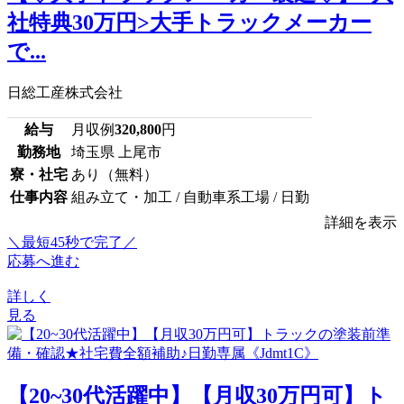
社特典30万円>大手トラックメーカー
で...
日総工産株式会社
給与
月収例
320,800
円
勤務地
埼玉県 上尾市
寮・社宅
あり（無料）
仕事内容
組み立て・加工 / 自動車系工場 / 日勤
詳細を表示
＼最短45秒で完了／
応募へ進む
詳しく
見る
【20~30代活躍中】【月収30万円可】ト