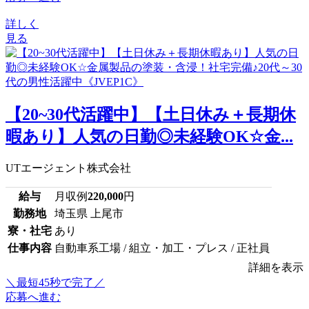
詳しく
見る
【20~30代活躍中】【土日休み＋長期休
暇あり】人気の日勤◎未経験OK☆金...
UTエージェント株式会社
給与
月収例
220,000
円
勤務地
埼玉県 上尾市
寮・社宅
あり
仕事内容
自動車系工場 / 組立・加工・プレス / 正社員
詳細を表示
＼最短45秒で完了／
応募へ進む