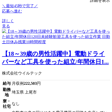
詳細を表示
＼最短45秒で完了／
応募へ進む
詳しく
見る
【18～39歳の男性活躍中】電動ドライ
バーなど工具を使った組立/年間休日1...
株式会社ウイルテック
給与
月収例
222,503
円
勤務
埼玉県 上尾市
地
寮・
なし
社宅