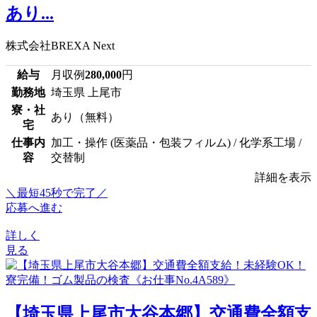
あり...
株式会社BREXA Next
給与
月収例
280,000
円
勤務地
埼玉県 上尾市
寮・社
あり（無料）
宅
仕事内
加工・操作 (医薬品・包装フィルム) / 化学系工場 /
容
交替制
詳細を表示
＼最短45秒で完了／
応募へ進む
詳しく
見る
【埼玉県上尾市大谷本郷】交通費全額支