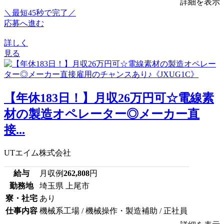
詳細を表示
＼最短45秒で完了／
応募へ進む
詳しく
見る
【年休183日！】月収26万円可☆電線素
材の製造オペレーター◎メーカー直
接...
UTエイム株式会社
給与
月収例
262,808
円
勤務地
埼玉県 上尾市
寮・社宅
あり
仕事内容
機械系工場 / 機械操作・製造補助 / 正社員