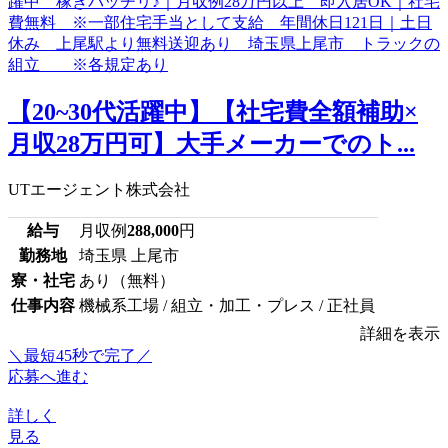
【20~30代活躍中】【社宅費全額補助×
月収28万円可】大手メーカーでのト...
UTエージェント株式会社
給与
月収例
288,000
円
勤務地
埼玉県 上尾市
寮・社宅
あり（無料）
仕事内容
機械系工場 / 組立・加工・プレス / 正社員
詳細を表示
＼最短45秒で完了／
応募へ進む
詳しく
見る