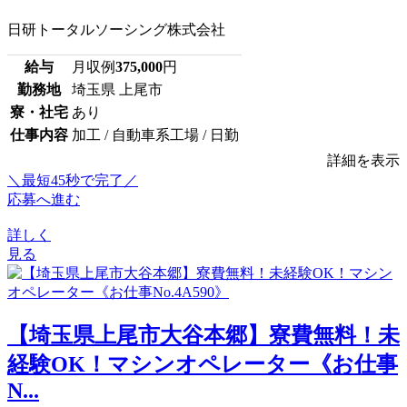
日研トータルソーシング株式会社
給与
月収例
375,000
円
勤務地
埼玉県 上尾市
寮・社宅
あり
仕事内容
加工 / 自動車系工場 / 日勤
詳細を表示
＼最短45秒で完了／
応募へ進む
詳しく
見る
【埼玉県上尾市大谷本郷】寮費無料！未
経験OK！マシンオペレーター《お仕事
N...