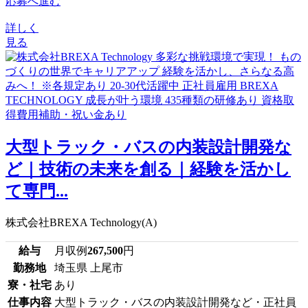
応募へ進む
詳しく
見る
大型トラック・バスの内装設計開発な
ど｜技術の未来を創る｜経験を活かし
て専門...
株式会社BREXA Technology(A)
給与
月収例
267,500
円
勤務地
埼玉県 上尾市
寮・社宅
あり
仕事内容
大型トラック・バスの内装設計開発など・正社員