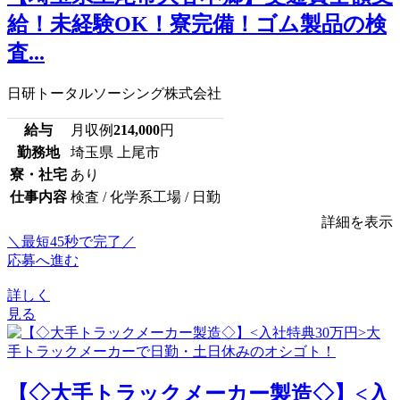
給！未経験OK！寮完備！ゴム製品の検
査...
日研トータルソーシング株式会社
給与
月収例
214,000
円
勤務地
埼玉県 上尾市
寮・社宅
あり
仕事内容
検査 / 化学系工場 / 日勤
詳細を表示
＼最短45秒で完了／
応募へ進む
詳しく
見る
【◇大手トラックメーカー製造◇】<入