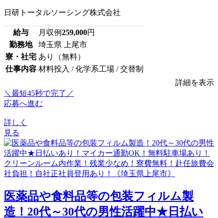
日研トータルソーシング株式会社
給与
月収例
259,000
円
勤務地
埼玉県 上尾市
寮・社宅
あり（無料）
仕事内容
材料投入 / 化学系工場 / 交替制
詳細を表示
＼最短45秒で完了／
応募へ進む
詳しく
見る
医薬品や食料品等の包装フィルム製
造！20代～30代の男性活躍中★日払い