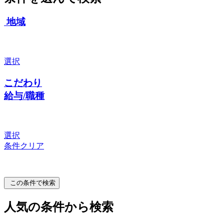
地域
選択
こだわり
給与/職種
選択
条件クリア
この条件で検索
人気の条件から検索