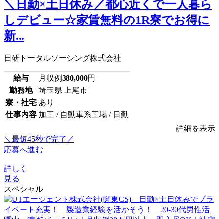
＼日勤×土日休み／都心近くで一人暮ら
しデビュー☆家賃無料の1R寮でお得に
新...
日研トータルソーシング株式会社
給与
月収例
380,000
円
勤務地
埼玉県 上尾市
寮・社宅
あり
仕事内容
加工 / 自動車系工場 / 日勤
詳細を表示
＼最短45秒で完了／
応募へ進む
詳しく
見る
スペシャル