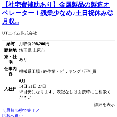
【社宅費補助あり】金属製品の製造オ
ペレーター！残業少なめ♪土日祝休み◎
月収...
UTエイム株式会社
給与
月収例
298,200
円
勤務地
埼玉県 上尾市
寮・社
あり
宅
仕事内
機械系工場 / 軽作業・ピッキング / 正社員
容
8月
14日
21日
27日
入社日
※目安になります、表記なしは面接時にご相談く
ださい
詳細を表示
＼最短45秒で完了／
応募へ進む