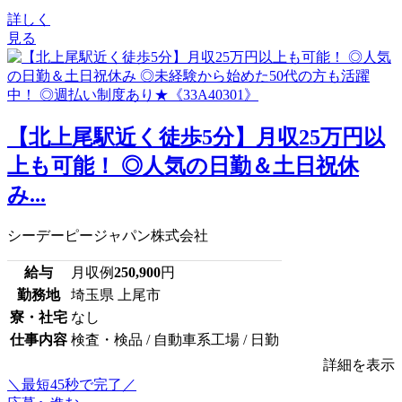
詳しく
見る
【北上尾駅近く徒歩5分】月収25万円以
上も可能！ ◎人気の日勤＆土日祝休
み...
シーデーピージャパン株式会社
給与
月収例
250,900
円
勤務地
埼玉県 上尾市
寮・社宅
なし
仕事内容
検査・検品 / 自動車系工場 / 日勤
詳細を表示
＼最短45秒で完了／