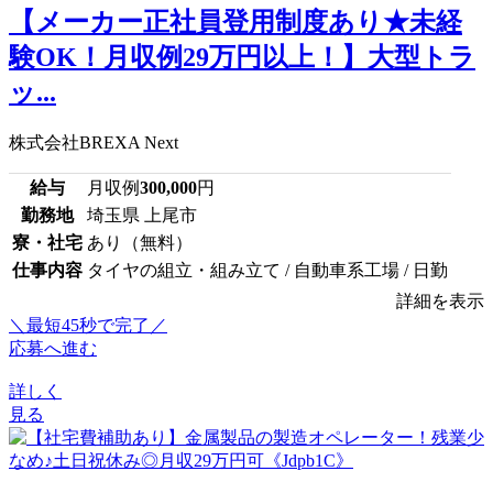
【メーカー正社員登用制度あり★未経
験OK！月収例29万円以上！】大型トラ
ッ...
株式会社BREXA Next
給与
月収例
300,000
円
勤務地
埼玉県 上尾市
寮・社宅
あり（無料）
仕事内容
タイヤの組立・組み立て / 自動車系工場 / 日勤
詳細を表示
＼最短45秒で完了／
応募へ進む
詳しく
見る