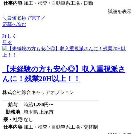
仕事内容
加工・検査 / 自動車系工場 / 日勤
詳細を表示
＼最短45秒で完了／
応募へ進む
詳しく
見る
【未経験の方も安心◎】収入重視派さ
んに！残業20H以上！！
株式会社綜合キャリアオプション
給与
時給
1,280
円〜
勤務地
埼玉県 上尾市
寮・社宅
なし
仕事内容
加工・検査 / 自動車系工場 / 交替制