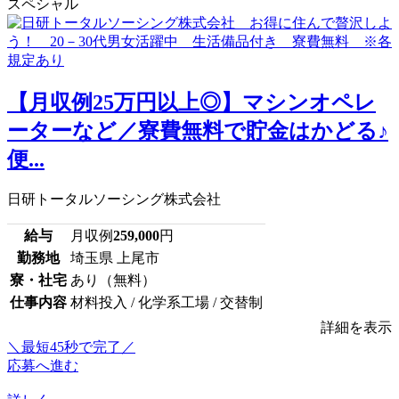
スペシャル
【月収例25万円以上◎】マシンオペレ
ーターなど／寮費無料で貯金はかどる♪
便...
日研トータルソーシング株式会社
給与
月収例
259,000
円
勤務地
埼玉県 上尾市
寮・社宅
あり（無料）
仕事内容
材料投入 / 化学系工場 / 交替制
詳細を表示
＼最短45秒で完了／
応募へ進む