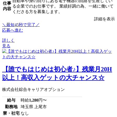
自動車や身の回りにある電子機器の回路を生産してい
仕事
る企業でのお仕事です。 業績好調の為、一緒に働いて
内容
くださる方を募集します。
詳細を表示
＼最短45秒で完了／
応募へ進む
詳しく
見る
【誰でもはじめは初心者♪】残業月20H
以上！高収入ゲットの大チャンス☆
株式会社綜合キャリアオプション
給与
時給
1,280
円〜
勤務地
埼玉県 上尾市
寮・社宅
なし