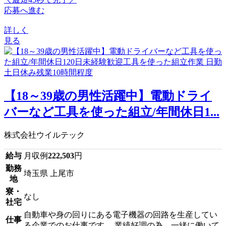
応募へ進む
詳しく
見る
【18～39歳の男性活躍中】電動ドライ
バーなど工具を使った組立/年間休日1...
株式会社ウイルテック
給与
月収例
222,503
円
勤務
埼玉県 上尾市
地
寮・
なし
社宅
自動車や身の回りにある電子機器の回路を生産してい
仕事
る企業でのお仕事です。 業績好調の為、一緒に働いて