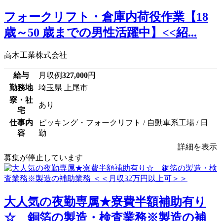
フォークリフト・倉庫内荷役作業【18
歳～50 歳までの男性活躍中】<<紹...
高木工業株式会社
給与
月収例
327,000
円
勤務地
埼玉県 上尾市
寮・社
あり
宅
仕事内
ピッキング・フォークリフト / 自動車系工場 / 日
容
勤
詳細を表示
募集が停止しています
大人気の夜勤専属★寮費半額補助有り
☆ 銅箔の製造・検査業務※製造の補