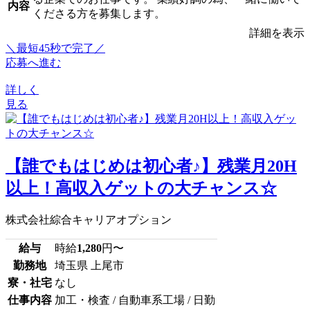
内容
くださる方を募集します。
詳細を表示
＼最短45秒で完了／
応募へ進む
詳しく
見る
【誰でもはじめは初心者♪】残業月20H
以上！高収入ゲットの大チャンス☆
株式会社綜合キャリアオプション
給与
時給
1,280
円〜
勤務地
埼玉県 上尾市
寮・社宅
なし
仕事内容
加工・検査 / 自動車系工場 / 日勤