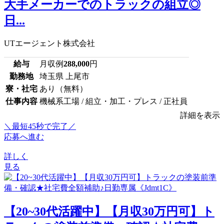
大手メーカーでのトラックの組立◎
日...
UTエージェント株式会社
給与
月収例
288,000
円
勤務地
埼玉県 上尾市
寮・社宅
あり（無料）
仕事内容
機械系工場 / 組立・加工・プレス / 正社員
詳細を表示
＼最短45秒で完了／
応募へ進む
詳しく
見る
【20~30代活躍中】【月収30万円可】ト