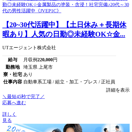
【20~30代活躍中】【土日休み＋長期休
暇あり】人気の日勤◎未経験OK☆金...
UTエージェント株式会社
給与
月収例
220,000
円
勤務地
埼玉県 上尾市
寮・社宅
あり
仕事内容
自動車系工場 / 組立・加工・プレス / 正社員
詳細を表示
＼最短45秒で完了／
応募へ進む
詳しく
見る