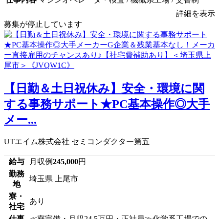
詳細を表示
募集が停止しています
【日勤＆土日祝休み】安全・環境に関
する事務サポート★PC基本操作◎大手
メー...
UTエイム株式会社 セミコンダクター第五
給与
月収例
245,000
円
勤務
埼玉県 上尾市
地
寮・
あり
社宅
仕事
≪寮完備・月収24.5万円・正社員≫化学系工場での