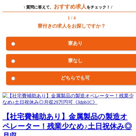
おすすめ求人
\ 質問に答えて、
をチェック！ /
1 / 4
寮付きの求人をお探しですか？
寮あり
寮なし
どちらでも可
【社宅費補助あり】金属製品の製造オ
ペレーター！残業少なめ♪土日祝休み◎
月収...