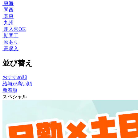
東海
関西
関東
九州
即入寮OK
期間工
寮あり
高収入
並び替え
おすすめ順
給与が高い順
新着順
スペシャル