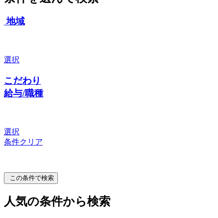
地域
選択
こだわり
給与/職種
選択
条件クリア
この条件で検索
人気の条件から検索