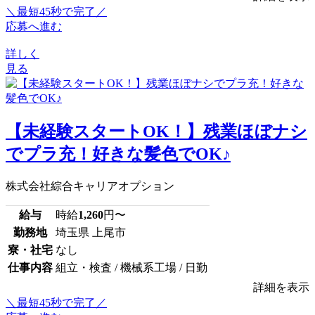
＼最短45秒で完了／
応募へ進む
詳しく
見る
【未経験スタートOK！】残業ほぼナシ
でプラ充！好きな髪色でOK♪
株式会社綜合キャリアオプション
給与
時給
1,260
円〜
勤務地
埼玉県 上尾市
寮・社宅
なし
仕事内容
組立・検査 / 機械系工場 / 日勤
詳細を表示
＼最短45秒で完了／