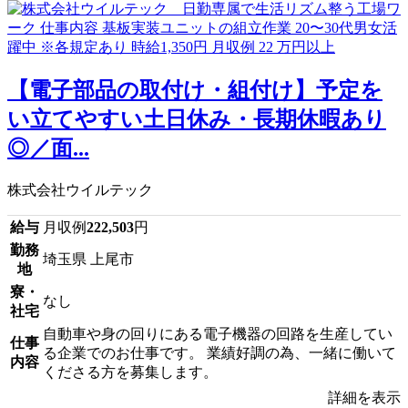
【電子部品の取付け・組付け】予定を
い立てやすい土日休み・長期休暇あり
◎／面...
株式会社ウイルテック
給与
月収例
222,503
円
勤務
埼玉県 上尾市
地
寮・
なし
社宅
自動車や身の回りにある電子機器の回路を生産してい
仕事
る企業でのお仕事です。 業績好調の為、一緒に働いて
内容
くださる方を募集します。
詳細を表示