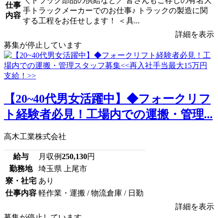
＼トラック部品の供給など／ 皆さんもご存じの有名大
仕事
手トラックメーカーでのお仕事♪ トラックの製造に関
内容
する工程をお任せします！ ＜具...
詳細を表示
募集が停止しています
【20~40代男女活躍中】◆フォークリフ
ト経験者必見！工場内での運搬・管理...
高木工業株式会社
給与
月収例
250,130
円
勤務地
埼玉県 上尾市
寮・社宅
あり
仕事内容
軽作業・運搬 / 物流倉庫 / 日勤
詳細を表示
募集が停止しています