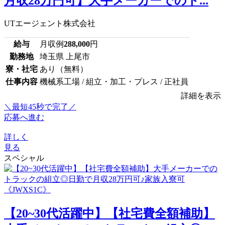
月収28万円可】大手メーカーでのト...
UTエージェント株式会社
給与
月収例
288,000
円
勤務地
埼玉県 上尾市
寮・社宅
あり（無料）
仕事内容
機械系工場 / 組立・加工・プレス / 正社員
詳細を表示
＼最短45秒で完了／
応募へ進む
詳しく
見る
スペシャル
【20~30代活躍中】【社宅費全額補助】