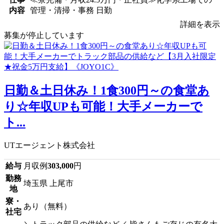
内容
管理・清掃・事務 日勤
詳細を表示
募集が停止しています
日勤＆土日休み！1食300円～の食堂あ
り☆年収UPも可能！大手メーカーで
ト...
UTエージェント株式会社
給与
月収例
303,000
円
勤務
埼玉県 上尾市
地
寮・
あり（無料）
社宅