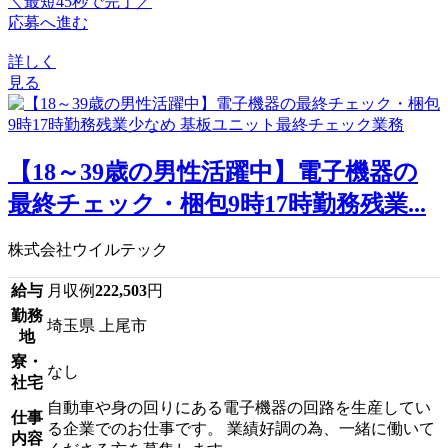
＼最短45秒で完了／
応募へ進む
詳しく
見る
【18～39歳の男性活躍中】電子機器の
最終チェック・梱包9時17時勤務残業...
株式会社ウイルテック
給与
月収例
222,503
円
勤務
埼玉県 上尾市
地
寮・
なし
社宅
自動車や身の回りにある電子機器の回路を生産してい
仕事
る企業でのお仕事です。 業績好調の為、一緒に働いて
内容