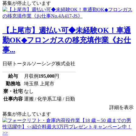
募集が停止しています
【上尾市】週払い可◆未経験OK！車通
勤OK◆フロンガスの移充填作業《お仕
事...
日研トータルソーシング株式会社
給与
月収例
195,000
円
勤務地
埼玉県 上尾市
寮・社宅
なし
仕事内容
運搬 / 化学系工場 / 日勤
詳細を表示
募集が停止しています