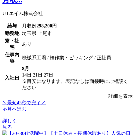
UTエイム株式会社
給与
月収例
298,200
円
勤務地
埼玉県 上尾市
寮・社
あり
宅
仕事内
機械系工場 / 軽作業・ピッキング / 正社員
容
8月
14日
21日
27日
入社日
※目安になります、表記なしは面接時にご相談く
ださい
詳細を表示
＼最短45秒で完了／
応募へ進む
詳しく
見る