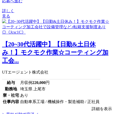
応募へ進む
詳しく
見る
【20~30代活躍中】【日勤&土日休
み！】モクモク作業☆コーティング加
工会...
UTエージェント株式会社
給与
月収例
220,000
円
勤務地
埼玉県 上尾市
寮・社宅
あり
仕事内容
自動車系工場 / 機械操作・製造補助 / 正社員
詳細を表示