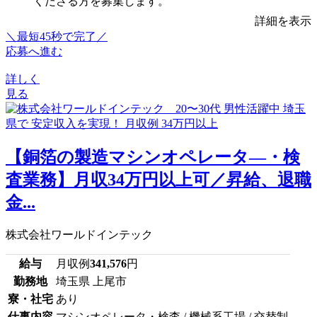
くださる方を募集します。
詳細を表示
＼最短45秒で完了／
応募へ進む
詳しく
見る
【銅箔の製造マシンオペレータ―・検
査業務】月収34万円以上可／昇給、退職
金...
株式会社ワールドインテック
給与
月収例
341,576
円
勤務地
埼玉県 上尾市
寮・社宅
あり
仕事内容
マシンオペレータ・検査 / 機械系工場 / 交替制