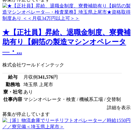
★【正社員】昇給、退職金制度、寮費補
助有り【銅箔の製造マシンオペレータ
―・...
株式会社ワールドインテック
給与
月収例
341,576
円
勤務地
埼玉県 上尾市
寮・社宅
あり
仕事内容
マシンオペレータ・検査 / 機械系工場 / 交替制
詳細を表示
募集が停止しています