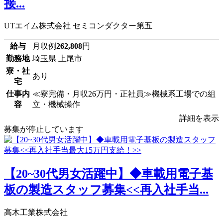
接...
UTエイム株式会社 セミコンダクター第五
給与
月収例
262,808
円
勤務地
埼玉県 上尾市
寮・社
あり
宅
仕事内
≪寮完備・月収26万円・正社員≫機械系工場での組
容
立・機械操作
詳細を表示
募集が停止しています
【20~30代男女活躍中】◆車載用電子基
板の製造スタッフ募集<<再入社手当...
高木工業株式会社