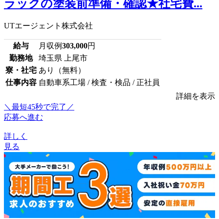
ラックの塗装前準備・確認★社宅費...
UTエージェント株式会社
給与
月収例
303,000
円
勤務地
埼玉県 上尾市
寮・社宅
あり（無料）
仕事内容
自動車系工場 / 検査・検品 / 正社員
詳細を表示
＼最短45秒で完了／
応募へ進む
詳しく
見る