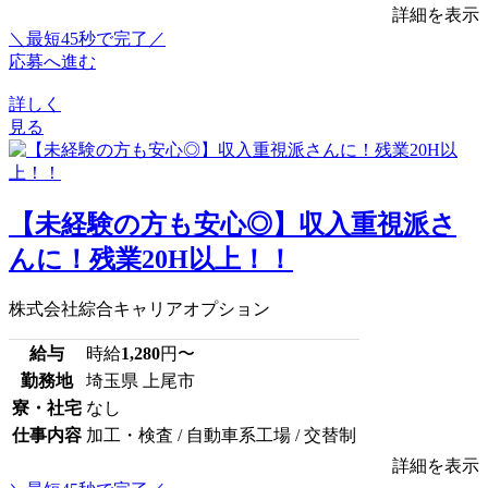
詳細を表示
＼最短45秒で完了／
応募へ進む
詳しく
見る
【未経験の方も安心◎】収入重視派さ
んに！残業20H以上！！
株式会社綜合キャリアオプション
給与
時給
1,280
円〜
勤務地
埼玉県 上尾市
寮・社宅
なし
仕事内容
加工・検査 / 自動車系工場 / 交替制
詳細を表示