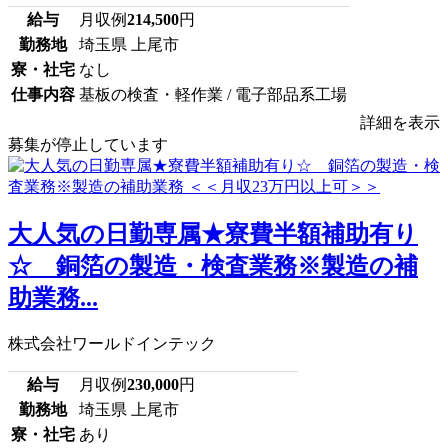
給与
月収例
214,500
円
勤務地
埼玉県 上尾市
寮・社宅
なし
仕事内容
基板の検査・軽作業 / 電子部品系工場
詳細を表示
募集が停止しています
大人気の日勤専属★寮費半額補助有り
☆ 銅箔の製造・検査業務※製造の補
助業務...
株式会社ワールドインテック
給与
月収例
230,000
円
勤務地
埼玉県 上尾市
寮・社宅
あり