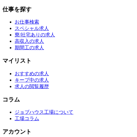
仕事を探す
お仕事検索
スペシャル求人
寮/社宅ありの求人
高収入の求人
期間工の求人
マイリスト
おすすめの求人
キープ中の求人
求人の閲覧履歴
コラム
ジョブハウス工場について
工場コラム
アカウント