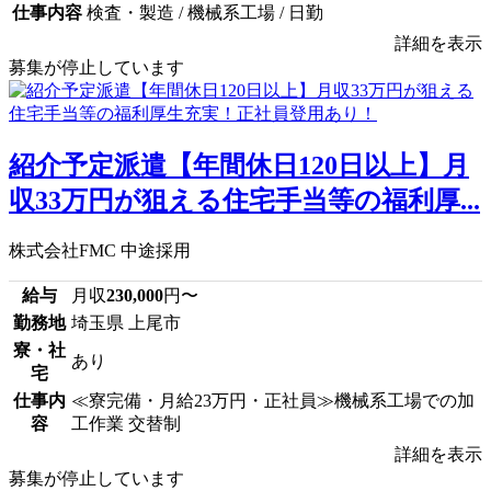
仕事内容
検査・製造 / 機械系工場 / 日勤
詳細を表示
募集が停止しています
紹介予定派遣【年間休日120日以上】月
収33万円が狙える住宅手当等の福利厚...
株式会社FMC 中途採用
給与
月収
230,000
円〜
勤務地
埼玉県 上尾市
寮・社
あり
宅
仕事内
≪寮完備・月給23万円・正社員≫機械系工場での加
容
工作業 交替制
詳細を表示
募集が停止しています