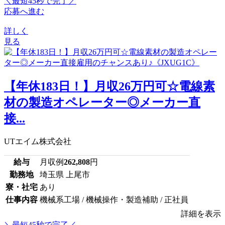
＼最短45秒で完了／
応募へ進む
詳しく
見る
【年休183日！】月収26万円可☆電線素
材の製造オペレーター◎メーカー直
接...
UTエイム株式会社
給与
月収例
262,808
円
勤務地
埼玉県 上尾市
寮・社宅
あり
仕事内容
機械系工場 / 機械操作・製造補助 / 正社員
詳細を表示
＼最短45秒で完了／