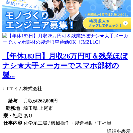
【年休183日】月収26万円可＆残業ほぼ
ナシ★大手メーカーでスマホ部材の
製...
UTエイム株式会社
給与
月収例
262,808
円
勤務地
埼玉県 上尾市
寮・社宅
あり
仕事内容
化学系工場 / 機械操作・製造補助 / 正社員
詳細を表示