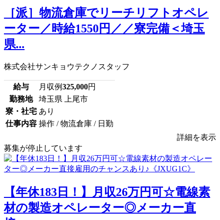
［派］物流倉庫でリーチリフトオペレ
ーター／時給1550円／／寮完備＜埼玉
県...
株式会社サンキョウテクノスタッフ
給与
月収例
325,000
円
勤務地
埼玉県 上尾市
寮・社宅
あり
仕事内容
操作 / 物流倉庫 / 日勤
詳細を表示
募集が停止しています
【年休183日！】月収26万円可☆電線素
材の製造オペレーター◎メーカー直