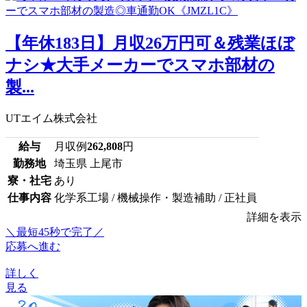
【年休183日】月収26万円可＆残業ほぼ
ナシ★大手メーカーでスマホ部材の
製...
UTエイム株式会社
給与
月収例
262,808
円
勤務地
埼玉県 上尾市
寮・社宅
あり
仕事内容
化学系工場 / 機械操作・製造補助 / 正社員
詳細を表示
＼最短45秒で完了／
応募へ進む
詳しく
見る