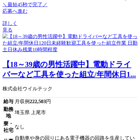
＼最短45秒で完了／
応募へ進む
詳しく
見る
【18～39歳の男性活躍中】電動ドライ
バーなど工具を使った組立/年間休日1...
株式会社ウイルテック
給与
月収例
222,503
円
勤務
埼玉県 上尾市
地
寮・
なし
社宅
自動車や身の回りにある電子機器の回路を生産してい