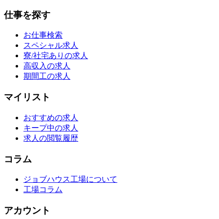
仕事を探す
お仕事検索
スペシャル求人
寮/社宅ありの求人
高収入の求人
期間工の求人
マイリスト
おすすめの求人
キープ中の求人
求人の閲覧履歴
コラム
ジョブハウス工場について
工場コラム
アカウント