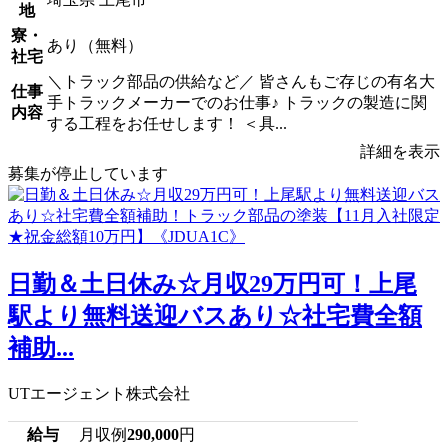
地
寮・
あり（無料）
社宅
＼トラック部品の供給など／ 皆さんもご存じの有名大
仕事
手トラックメーカーでのお仕事♪ トラックの製造に関
内容
する工程をお任せします！ ＜具...
詳細を表示
募集が停止しています
日勤＆土日休み☆月収29万円可！上尾
駅より無料送迎バスあり☆社宅費全額
補助...
UTエージェント株式会社
給与
月収例
290,000
円