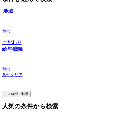
地域
選択
こだわり
給与/職種
選択
条件クリア
この条件で検索
人気の条件から検索