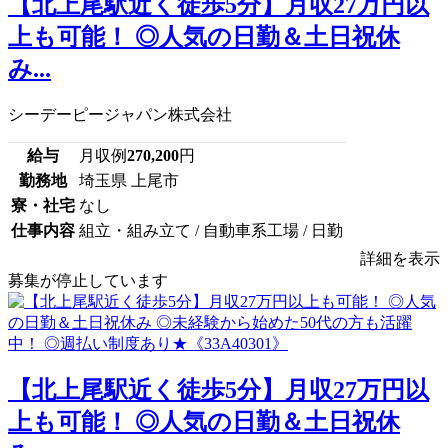
【北上尾駅近く徒歩5分】月収27万円以
上も可能！ ◎人気の日勤＆土日祝休
み...
シーデーピージャパン株式会社
給与
月収例
270,200
円
勤務地
埼玉県 上尾市
寮・社宅
なし
仕事内容
組立・組み立て / 自動車系工場 / 日勤
詳細を表示
募集が停止しています
【北上尾駅近く徒歩5分】月収27万円以
上も可能！ ◎人気の日勤＆土日祝休