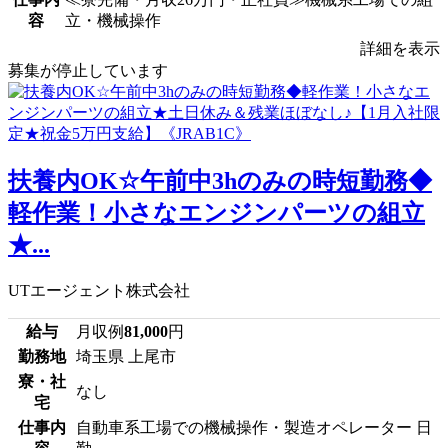
容
立・機械操作
詳細を表示
募集が停止しています
扶養内OK☆午前中3hのみの時短勤務◆
軽作業！小さなエンジンパーツの組立
★...
UTエージェント株式会社
給与
月収例
81,000
円
勤務地
埼玉県 上尾市
寮・社
なし
宅
仕事内
自動車系工場での機械操作・製造オペレーター 日