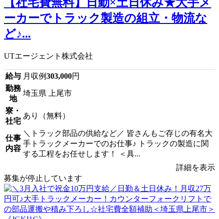
【社宅費無料】日勤×土日休み★大手メ
ーカーでトラック製造の組立・物流な
ど♪...
UTエージェント株式会社
給与
月収例
303,000
円
勤務
埼玉県 上尾市
地
寮・
あり（無料）
社宅
＼トラック部品の供給など／ 皆さんもご存じの有名大
仕事
手トラックメーカーでのお仕事♪ トラックの製造に関
内容
する工程をお任せします！ ＜具...
詳細を表示
募集が停止しています