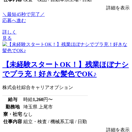
詳細を表示
＼最短45秒で完了／
応募へ進む
詳しく
見る
【未経験スタートOK！】残業ほぼナシ
でプラ充！好きな髪色でOK♪
株式会社綜合キャリアオプション
給与
時給
1,260
円〜
勤務地
埼玉県 上尾市
寮・社宅
なし
仕事内容
組立・検査 / 機械系工場 / 日勤
詳細を表示