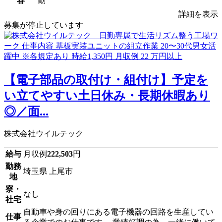
容
勤
詳細を表示
募集が停止しています
【電子部品の取付け・組付け】予定を
い立てやすい土日休み・長期休暇あり
◎／面...
株式会社ウイルテック
給与
月収例
222,503
円
勤務
埼玉県 上尾市
地
寮・
なし
社宅
自動車や身の回りにある電子機器の回路を生産してい
仕事