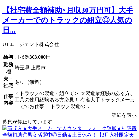
【社宅費全額補助×月収30万円可】大手
メーカーでのトラックの組立◎人気の
日...
UTエージェント株式会社
給与
月収例
303,000
円
勤務
埼玉県 上尾市
地
寮・
あり（無料）
社宅
＜トラックの製造・組立て＞ ☆製造業経験のある方、
仕事
工具の使用経験ある方必見！ 有名大手トラックメーカ
内容
ーでのお仕事！ トラック製造の...
詳細を表示
募集が停止しています