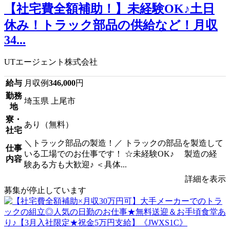
【社宅費全額補助！】未経験OK♪土日
休み！トラック部品の供給など！月収
34...
UTエージェント株式会社
給与
月収例
346,000
円
勤務
埼玉県 上尾市
地
寮・
あり（無料）
社宅
＼トラック部品の製造！／ トラックの部品を製造して
仕事
いる工場でのお仕事です！ ☆未経験OK♪ 製造の経
内容
験ある方も大歓迎♪ ＜具体...
詳細を表示
募集が停止しています