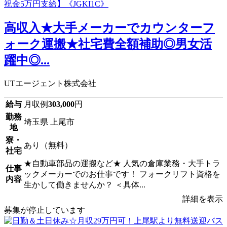
高収入★大手メーカーでカウンターフ
ォーク運搬★社宅費全額補助◎男女活
躍中◎...
UTエージェント株式会社
給与
月収例
303,000
円
勤務
埼玉県 上尾市
地
寮・
あり（無料）
社宅
★自動車部品の運搬など★ 人気の倉庫業務・大手トラ
仕事
ックメーカーでのお仕事です！ フォークリフト資格を
内容
生かして働きませんか？ ＜具体...
詳細を表示
募集が停止しています