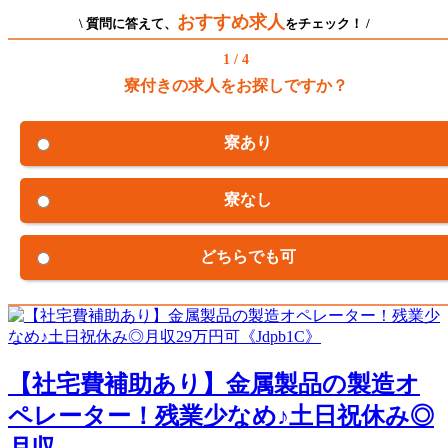
おすすめ求人
\ 質問に答えて、
をチェック！ /
1 / 4
寮付きの求人をお探しですか？
寮あり
寮なし
どちらでも可
【社宅費補助あり】金属製品の製造オ
ペレーター！残業少なめ♪土日祝休み◎
月収...