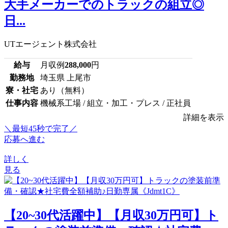
大手メーカーでのトラックの組立◎
日...
UTエージェント株式会社
給与
月収例
288,000
円
勤務地
埼玉県 上尾市
寮・社宅
あり（無料）
仕事内容
機械系工場 / 組立・加工・プレス / 正社員
詳細を表示
＼最短45秒で完了／
応募へ進む
詳しく
見る
【20~30代活躍中】【月収30万円可】ト