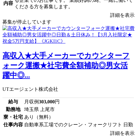
る企業でのお仕事です。 業績好調の為、一緒に働いて
内容
くださる方を募集します。
詳細を表示
募集が停止しています
高収入★大手メーカーでカウンターフ
ォーク運搬★社宅費全額補助◎男女活
躍中◎...
UTエージェント株式会社
給与
月収例
303,000
円
勤務地
埼玉県 上尾市
寮・社宅
あり（無料）
仕事内容
自動車系工場でのクレーン・フォークリフト 日勤
詳細を表示