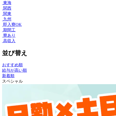
東海
関西
関東
九州
即入寮OK
期間工
寮あり
高収入
並び替え
おすすめ順
給与が高い順
新着順
スペシャル