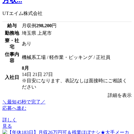
UTエイム株式会社
給与
月収例
298,200
円
勤務地
埼玉県 上尾市
寮・社
あり
宅
仕事内
機械系工場 / 軽作業・ピッキング / 正社員
容
8月
14日
21日
27日
入社日
※目安になります、表記なしは面接時にご相談く
ださい
詳細を表示
＼最短45秒で完了／
応募へ進む
詳しく
見る