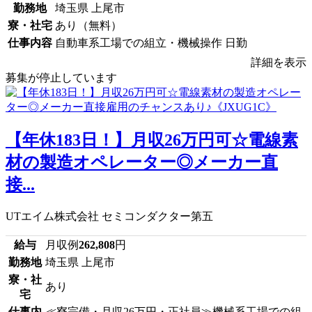
勤務地
埼玉県 上尾市
寮・社宅
あり（無料）
仕事内容
自動車系工場での組立・機械操作 日勤
詳細を表示
募集が停止しています
【年休183日！】月収26万円可☆電線素
材の製造オペレーター◎メーカー直
接...
UTエイム株式会社 セミコンダクター第五
給与
月収例
262,808
円
勤務地
埼玉県 上尾市
寮・社
あり
宅
仕事内
≪寮完備・月収26万円・正社員≫機械系工場での組