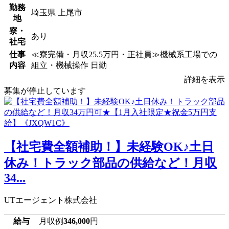
勤務
埼玉県 上尾市
地
寮・
あり
社宅
仕事
≪寮完備・月収25.5万円・正社員≫機械系工場での
内容
組立・機械操作 日勤
詳細を表示
募集が停止しています
【社宅費全額補助！】未経験OK♪土日
休み！トラック部品の供給など！月収
34...
UTエージェント株式会社
給与
月収例
346,000
円