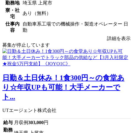
勤務地
埼玉県 上尾市
寮・社
あり（無料）
宅
仕事内
自動車系工場での機械操作・製造オペレーター 日
容
勤
詳細を表示
募集が停止しています
日勤＆土日休み！1食300円～の食堂あ
り☆年収UPも可能！大手メーカーで
ト...
UTエージェント株式会社
給与
月収例
303,000
円
勤務
埼玉県 上尾市