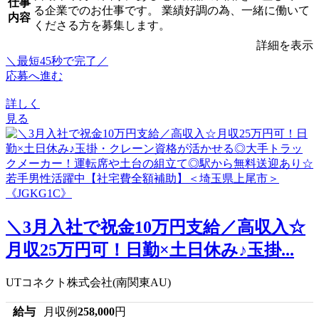
仕事
る企業でのお仕事です。 業績好調の為、一緒に働いて
内容
くださる方を募集します。
詳細を表示
＼最短45秒で完了／
応募へ進む
詳しく
見る
＼3月入社で祝金10万円支給／高収入☆
月収25万円可！日勤×土日休み♪玉掛...
UTコネクト株式会社(南関東AU)
給与
月収例
258,000
円