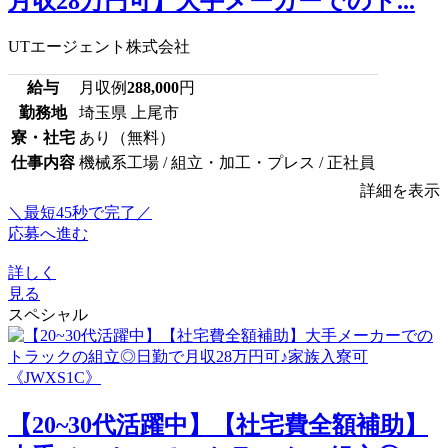
月収28万円可】大手メーカーでのト...
UTエージェント株式会社
給与
月収例
288,000
円
勤務地
埼玉県 上尾市
寮・社宅
あり（無料）
仕事内容
機械系工場 / 組立・加工・プレス / 正社員
詳細を表示
＼最短45秒で完了／
応募へ進む
詳しく
見る
スペシャル
【20~30代活躍中】【社宅費全額補助】