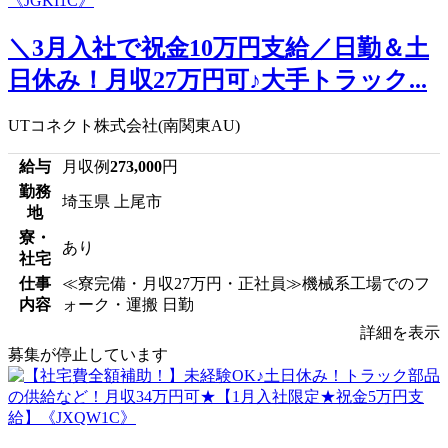
＼3月入社で祝金10万円支給／日勤＆土
日休み！月収27万円可♪大手トラック...
UTコネクト株式会社(南関東AU)
給与
月収例
273,000
円
勤務
埼玉県 上尾市
地
寮・
あり
社宅
仕事
≪寮完備・月収27万円・正社員≫機械系工場でのフ
内容
ォーク・運搬 日勤
詳細を表示
募集が停止しています