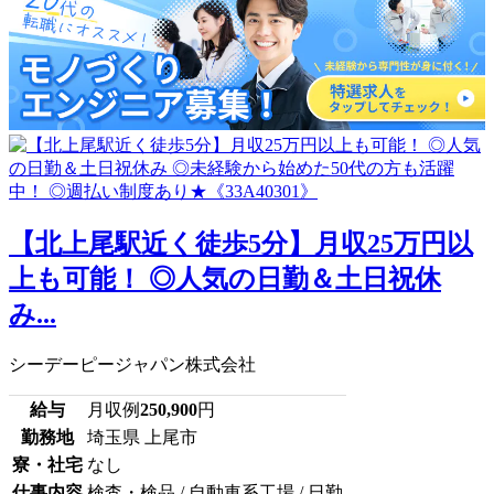
【北上尾駅近く徒歩5分】月収25万円以
上も可能！ ◎人気の日勤＆土日祝休
み...
シーデーピージャパン株式会社
給与
月収例
250,900
円
勤務地
埼玉県 上尾市
寮・社宅
なし
仕事内容
検査・検品 / 自動車系工場 / 日勤