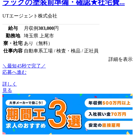
ラックの塗装前準備・確認★社宅費...
UTエージェント株式会社
給与
月収例
303,000
円
勤務地
埼玉県 上尾市
寮・社宅
あり（無料）
仕事内容
自動車系工場 / 検査・検品 / 正社員
詳細を表示
＼最短45秒で完了／
応募へ進む
詳しく
見る