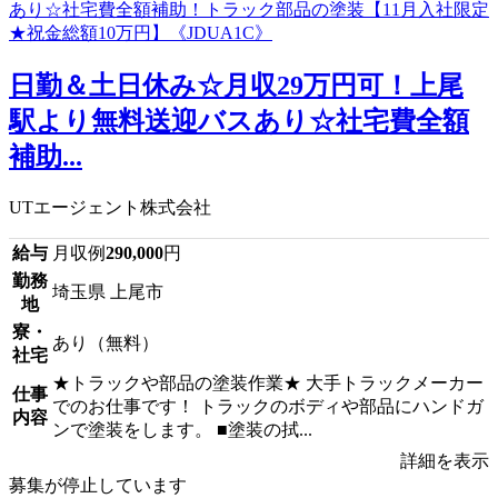
日勤＆土日休み☆月収29万円可！上尾
駅より無料送迎バスあり☆社宅費全額
補助...
UTエージェント株式会社
給与
月収例
290,000
円
勤務
埼玉県 上尾市
地
寮・
あり（無料）
社宅
★トラックや部品の塗装作業★ 大手トラックメーカー
仕事
でのお仕事です！ トラックのボディや部品にハンドガ
内容
ンで塗装をします。 ■塗装の拭...
詳細を表示
募集が停止しています