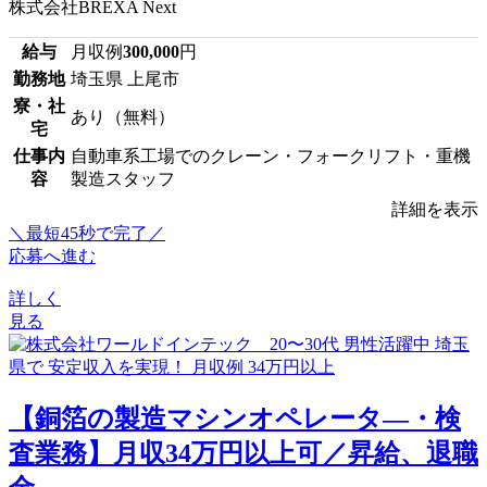
株式会社BREXA Next
給与
月収例
300,000
円
勤務地
埼玉県 上尾市
寮・社
あり（無料）
宅
仕事内
自動車系工場でのクレーン・フォークリフト・重機
容
製造スタッフ
詳細を表示
＼最短45秒で完了／
応募へ進む
詳しく
見る
【銅箔の製造マシンオペレータ―・検
査業務】月収34万円以上可／昇給、退職