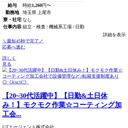
給与
時給
1,260
円〜
勤務地
埼玉県 上尾市
寮・社宅
なし
仕事内容
組立・検査 / 機械系工場 / 日勤
詳細を表示
＼最短45秒で完了／
応募へ進む
詳しく
見る
【20~30代活躍中】【日勤&土日休
み！】モクモク作業☆コーティング加
工会...
UTエージェント株式会社