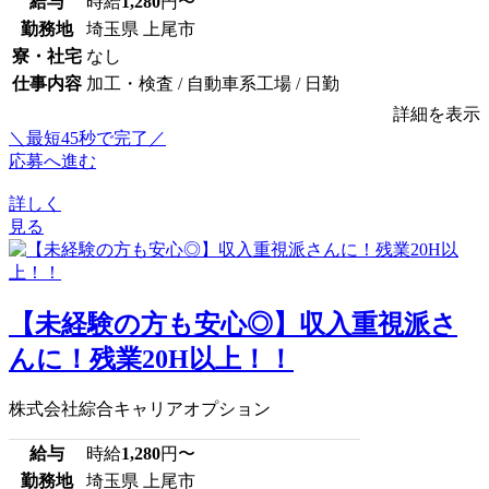
給与
時給
1,280
円〜
勤務地
埼玉県 上尾市
寮・社宅
なし
仕事内容
加工・検査 / 自動車系工場 / 日勤
詳細を表示
＼最短45秒で完了／
応募へ進む
詳しく
見る
【未経験の方も安心◎】収入重視派さ
んに！残業20H以上！！
株式会社綜合キャリアオプション
給与
時給
1,280
円〜
勤務地
埼玉県 上尾市