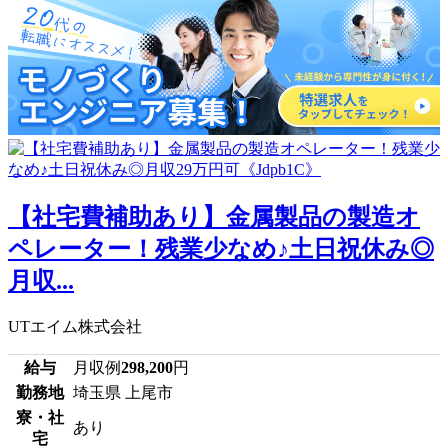
【社宅費補助あり】金属製品の製造オ
ペレーター！残業少なめ♪土日祝休み◎
月収...
UTエイム株式会社
給与
月収例
298,200
円
勤務地
埼玉県 上尾市
寮・社
あり
宅