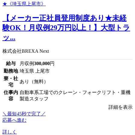
【メーカー正社員登用制度あり★未経
験OK！月収例29万円以上！】大型トラ
ッ...
株式会社BREXA Next
給与
月収例
300,000
円
勤務地
埼玉県 上尾市
寮・社
あり（無料）
宅
仕事内
自動車系工場でのクレーン・フォークリフト・重機
容
製造スタッフ
詳細を表示
＼最短45秒で完了／
応募へ進む
詳しく