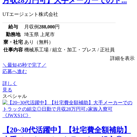
月収28万円可】大手メーカーでのト...
UTエージェント株式会社
給与
月収例
288,000
円
勤務地
埼玉県 上尾市
寮・社宅
あり（無料）
仕事内容
機械系工場 / 組立・加工・プレス / 正社員
詳細を表示
＼最短45秒で完了／
応募へ進む
詳しく
見る
スペシャル
【20~30代活躍中】【社宅費全額補助】