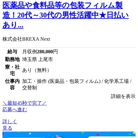
医薬品や食料品等の包装フィルム製
造！20代～30代の男性活躍中★日払い
あり...
株式会社BREXA Next
給与
月収例
280,000
円
勤務地
埼玉県 上尾市
寮・社
あり（無料）
宅
仕事内
加工・操作 (医薬品・包装フィルム) / 化学系工場 /
容
交替制
詳細を表示
＼最短45秒で完了／
応募へ進む
詳しく
見る