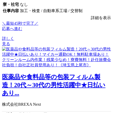
寮・社宅
なし
仕事内容
加工・検査 / 自動車系工場 / 交替制
詳細を表示
＼最短45秒で完了／
応募へ進む
詳しく
見る
医薬品や食料品等の包装フィルム製
造！20代～30代の男性活躍中★日払い
あり...
株式会社BREXA Next