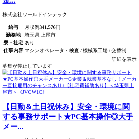
金...
株式会社ワールドインテック
給与
月収例
341,576
円
勤務地
埼玉県 上尾市
寮・社宅
あり
仕事内容
マシンオペレータ・検査 / 機械系工場 / 交替制
詳細を表示
募集が停止しています
【日勤＆土日祝休み】安全・環境に関
する事務サポート★PC基本操作◎大手
メー...