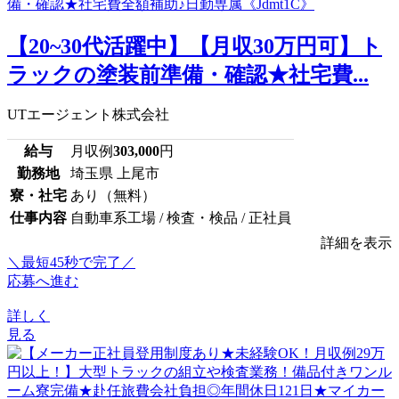
【20~30代活躍中】【月収30万円可】ト
ラックの塗装前準備・確認★社宅費...
UTエージェント株式会社
給与
月収例
303,000
円
勤務地
埼玉県 上尾市
寮・社宅
あり（無料）
仕事内容
自動車系工場 / 検査・検品 / 正社員
詳細を表示
＼最短45秒で完了／
応募へ進む
詳しく
見る