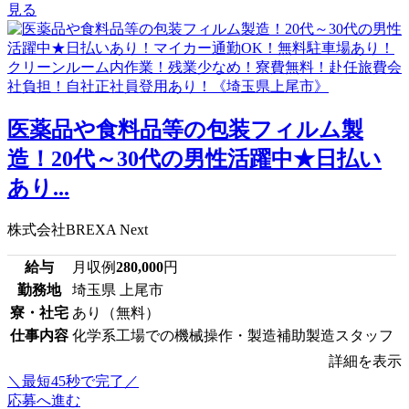
見る
医薬品や食料品等の包装フィルム製
造！20代～30代の男性活躍中★日払い
あり...
株式会社BREXA Next
給与
月収例
280,000
円
勤務地
埼玉県 上尾市
寮・社宅
あり（無料）
仕事内容
化学系工場での機械操作・製造補助製造スタッフ
詳細を表示
＼最短45秒で完了／
応募へ進む