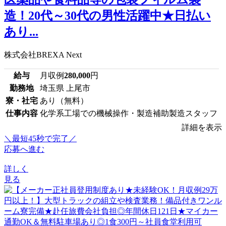
造！20代～30代の男性活躍中★日払い
あり...
株式会社BREXA Next
給与
月収例
280,000
円
勤務地
埼玉県 上尾市
寮・社宅
あり（無料）
仕事内容
化学系工場での機械操作・製造補助製造スタッフ
詳細を表示
＼最短45秒で完了／
応募へ進む
詳しく
見る