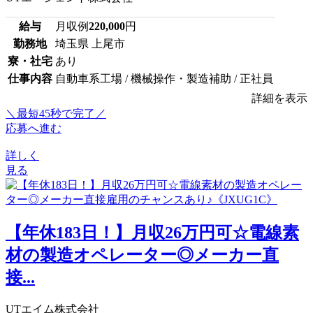
給与
月収例
220,000
円
勤務地
埼玉県 上尾市
寮・社宅
あり
仕事内容
自動車系工場 / 機械操作・製造補助 / 正社員
詳細を表示
＼最短45秒で完了／
応募へ進む
詳しく
見る
【年休183日！】月収26万円可☆電線素
材の製造オペレーター◎メーカー直
接...
UTエイム株式会社