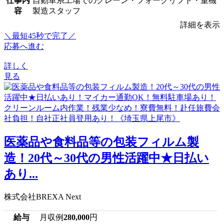
仕事内
自動車系工場でのクレーン・フォークリフト・重機
容
製造スタッフ
詳細を表示
＼最短45秒で完了／
応募へ進む
詳しく
見る
医薬品や食料品等の包装フィルム製
造！20代～30代の男性活躍中★日払い
あり...
株式会社BREXA Next
給与
月収例
280,000
円