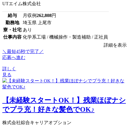
UTエイム株式会社
給与
月収例
262,808
円
勤務地
埼玉県 上尾市
寮・社宅
あり
仕事内容
化学系工場 / 機械操作・製造補助 / 正社員
詳細を表示
＼最短45秒で完了／
応募へ進む
詳しく
見る
【未経験スタートOK！】残業ほぼナシ
でプラ充！好きな髪色でOK♪
株式会社綜合キャリアオプション