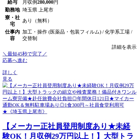
給与
月収例
280,000
円
勤務地
埼玉県 上尾市
寮・社
あり（無料）
宅
仕事内
加工・操作 (医薬品・包装フィルム) / 化学系工場 /
容
交替制
詳細を表示
＼最短45秒で完了／
応募へ進む
詳しく
見る
【メーカー正社員登用制度あり★未経
験OK！月収例29万円以上！】大型トラ