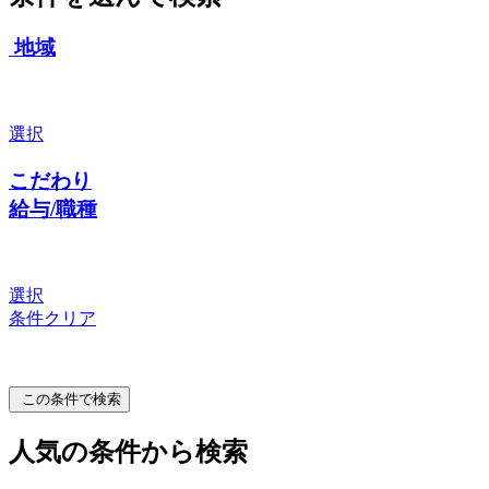
地域
選択
こだわり
給与/職種
選択
条件クリア
この条件で検索
人気の条件から検索