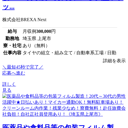
ッ...
株式会社BREXA Next
給与
月収例
300,000
円
勤務地
埼玉県 上尾市
寮・社宅
あり（無料）
仕事内容
タイヤの組立・組み立て / 自動車系工場 / 日勤
詳細を表示
＼最短45秒で完了／
応募へ進む
詳しく
見る
医薬品や食料品等の包装フィルム製