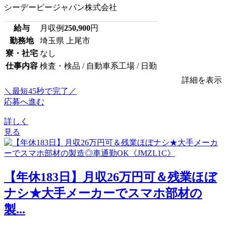
シーデーピージャパン株式会社
給与
月収例
250,900
円
勤務地
埼玉県 上尾市
寮・社宅
なし
仕事内容
検査・検品 / 自動車系工場 / 日勤
詳細を表示
＼最短45秒で完了／
応募へ進む
詳しく
見る
【年休183日】月収26万円可＆残業ほぼ
ナシ★大手メーカーでスマホ部材の
製...