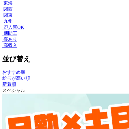
東海
関西
関東
九州
即入寮OK
期間工
寮あり
高収入
並び替え
おすすめ順
給与が高い順
新着順
スペシャル