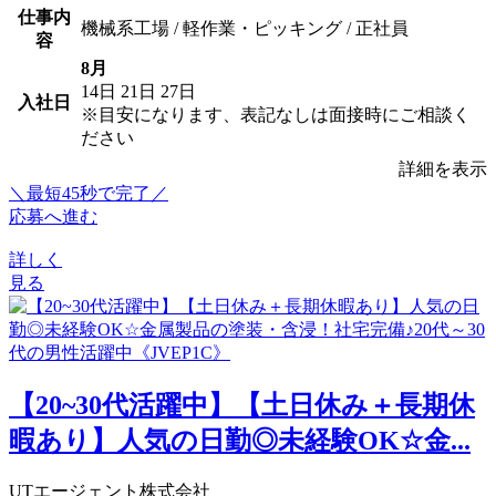
仕事内
機械系工場 / 軽作業・ピッキング / 正社員
容
8月
14日
21日
27日
入社日
※目安になります、表記なしは面接時にご相談く
ださい
詳細を表示
＼最短45秒で完了／
応募へ進む
詳しく
見る
【20~30代活躍中】【土日休み＋長期休
暇あり】人気の日勤◎未経験OK☆金...
UTエージェント株式会社