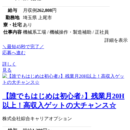
給与
月収例
262,808
円
勤務地
埼玉県 上尾市
寮・社宅
あり
仕事内容
機械系工場 / 機械操作・製造補助 / 正社員
詳細を表示
＼最短45秒で完了／
応募へ進む
詳しく
見る
【誰でもはじめは初心者♪】残業月20H
以上！高収入ゲットの大チャンス☆
株式会社綜合キャリアオプション