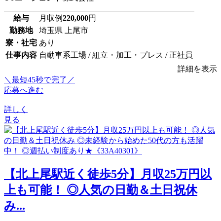
給与
月収例
220,000
円
勤務地
埼玉県 上尾市
寮・社宅
あり
仕事内容
自動車系工場 / 組立・加工・プレス / 正社員
詳細を表示
＼最短45秒で完了／
応募へ進む
詳しく
見る
【北上尾駅近く徒歩5分】月収25万円以
上も可能！ ◎人気の日勤＆土日祝休
み...