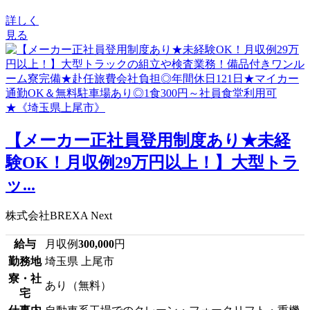
詳しく
見る
【メーカー正社員登用制度あり★未経
験OK！月収例29万円以上！】大型トラ
ッ...
株式会社BREXA Next
給与
月収例
300,000
円
勤務地
埼玉県 上尾市
寮・社
あり（無料）
宅