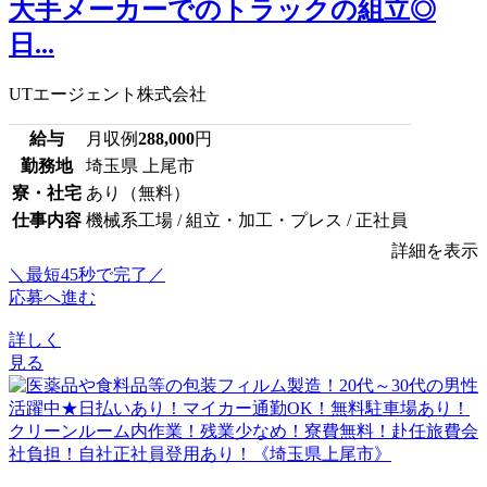
大手メーカーでのトラックの組立◎
日...
UTエージェント株式会社
給与
月収例
288,000
円
勤務地
埼玉県 上尾市
寮・社宅
あり（無料）
仕事内容
機械系工場 / 組立・加工・プレス / 正社員
詳細を表示
＼最短45秒で完了／
応募へ進む
詳しく
見る