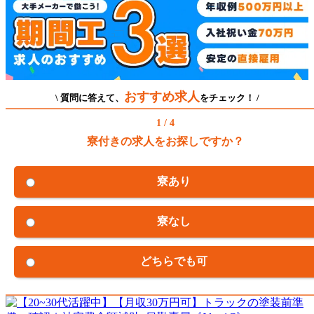
おすすめ求人
\ 質問に答えて、
をチェック！ /
1 / 4
寮付きの求人をお探しですか？
寮あり
寮なし
どちらでも可