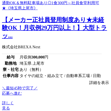
【メーカー正社員登用制度あり★未経
験OK！月収例29万円以上！】大型トラ
ッ...
株式会社BREXA Next
給与
月収例
300,000
円
勤務地
埼玉県 上尾市
寮・社宅
あり（無料）
仕事内容
タイヤの組立・組み立て / 自動車系工場 / 日勤
詳細を表示
＼最短45秒で完了／
応募へ進む
詳しく
見る