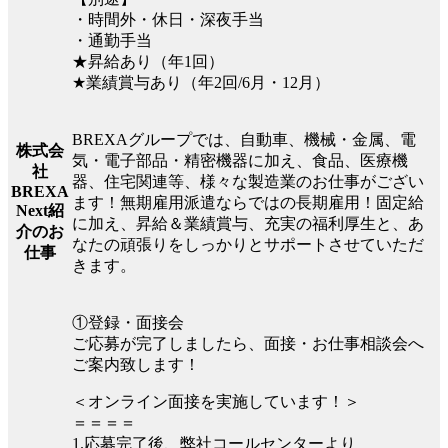
・時間外・休日・深夜手当
・通勤手当
★昇給あり（年1回）
★業績賞与あり（年2回/6月・12月）
BREXAグループでは、自動車、機械・金属、電
株式会
気・電子部品・精密機器に加え、食品、医療機
社
器、住宅関連等、様々な製造業のお仕事がござい
BREXA
ます！無期雇用派遣ならではの長期雇用！固定給
Next紹
に加え、昇給＆業績賞与、充実の福利厚生と、あ
介のお
なたの頑張りをしっかりとサポートさせていただ
仕事
きます。
①登録・面接会
ご応募が完了しましたら、面接・お仕事相談会へ
ご案内致します！
＜オンライン面接を実施しています！＞
＝＝＝＝
1.応募完了後、弊社コールセンターより