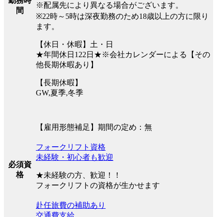
勤務時
※配属先により異なる場合がございます。
間
※22時～5時は深夜勤務のため18歳以上の方に限り
ます。
【休日・休暇】土・日
★年間休日122日★※会社カレンダーによる【その
他長期休暇あり】
【長期休暇】
GW,夏季,冬季
【雇用形態補足】期間の定め：無
フォークリフト資格
未経験・初心者も歓迎
必須資
格
★未経験の方、歓迎！！
フォークリフトの資格が生かせます
赴任旅費の補助あり
交通費支給