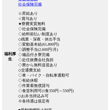
社会保険完備
☆昇給あり
☆賞与あり
★寮費実質無料
◇社会保険完備
◇給料前払い制度あり
◇残業・深夜・休出手当
◇変動基本給(61,800円)
◇調整手当(2,600円/月)
福利厚
◇備品付き寮完備
生
◇赴任旅費会社負担
◇寮から無料送迎あり
◇交通費支給
◇車・バイク・自転車通勤可
◇有給休暇
◇作業着無償貸与
◇食堂利用可(1食350円～550円)
◇お弁当持込み可
※各待遇は規定有