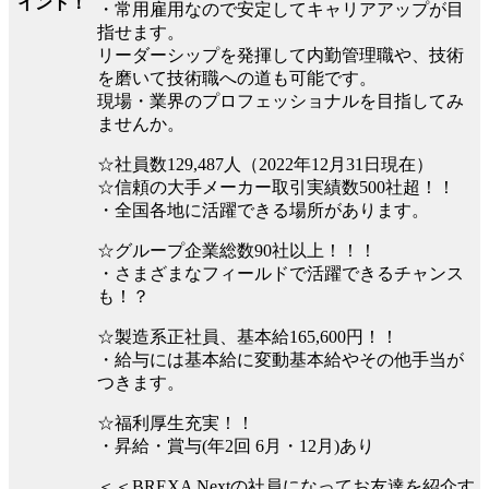
イント！
・常用雇用なので安定してキャリアアップが目
指せます。
リーダーシップを発揮して内勤管理職や、技術
を磨いて技術職への道も可能です。
現場・業界のプロフェッショナルを目指してみ
ませんか。
☆社員数129,487人（2022年12月31日現在）
☆信頼の大手メーカー取引実績数500社超！！
・全国各地に活躍できる場所があります。
☆グループ企業総数90社以上！！！
・さまざまなフィールドで活躍できるチャンス
も！？
☆製造系正社員、基本給165,600円！！
・給与には基本給に変動基本給やその他手当が
つきます。
☆福利厚生充実！！
・昇給・賞与(年2回 6月・12月)あり
＜＜BREXA Nextの社員になってお友達を紹介す