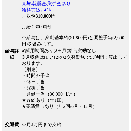
賞与/報奨金/慰労金あり
給料前払いOK
月収例
310,000
円
月給 230000円
※給与は、変動基本給(61,800円)と調整手当(2,600
円)を含みます。
※試用期間あり(2ヶ月)給与変動なし
給与詳
※月収例は[1]と[2]の2交替勤務での時間で算出して
細
おります。
【別途】
・時間外手当
・休日手当
・深夜手当
・通勤手当（30,000円/月）
★昇給あり（年1回）
★業績賞与あり（年2回/6月・12月）
※月3万円まで支給
交通費