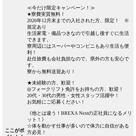
≪今だけ限定キャンペーン！≫
★寮費実質無料！
2026年12月末までの入社された方、限定！ ※
規定あり
生活家電・備品つきなので引越し後すぐに生活
できます。
寮周辺にはスーパーやコンビニもあり生活も便
利！
赴任旅費も会社負担なので、県外の方も安心で
す。
寮から無料送迎あり！
★未経験の方、歓迎！
◎フォークリフト免許をお持ちの方、歓迎！
20代・30代の男性・女性スタッフ活躍中！
お気軽にご応募ください！
《他とは違う！BREXA Nextの正社員になるメリ
ット！》
☆体を動かす仕事が多いので体力に自信がある
ここがポ
方必見！