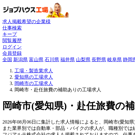
求人掲載希望の企業様
仕事検索
キープ
閲覧履歴
ログイン
会員登録
全国
新潟県
富山県
石川県
福井県
山梨県
長野県
岐阜県
静岡
工場・製造業求人
愛知県の工場求人
岡崎市の工場求人
岡崎市・赴任旅費の補助ありの工場求人
岡崎市(愛知県)・赴任旅費の補
2026年08月06日に集計した求人情報によると、岡崎市(愛知
また業界別では自動車・部品・バイクの求人が、職種別では
フジアルテ株式会社の求人も掲載されておりますので、仕事