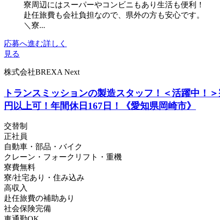
寮周辺にはスーパーやコンビニもあり生活も便利！
赴任旅費も会社負担なので、県外の方も安心です。
＼寮...
応募へ進む
詳しく
見る
株式会社BREXA Next
トランスミッションの製造スタッフ！＜活躍中！＞
円以上可！年間休日167日！《愛知県岡崎市》
交替制
正社員
自動車・部品・バイク
クレーン・フォークリフト・重機
寮費無料
寮/社宅あり・住み込み
高収入
赴任旅費の補助あり
社会保険完備
車通勤OK