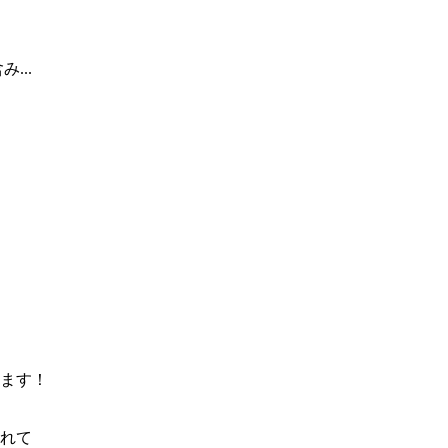
...
ます！
れて