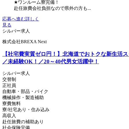
★ワンルーム寮完備！
赴任旅費会社負担なので県外の方も...
応募へ進む
詳しく
見る
シルバー求人
株式会社BREXA Next
【社宅費実質ゼロ円！】北海道でおトクな新生活スタ
／未経験OK！／20～40代男女活躍中！
シルバー求人
交替制
正社員
自動車・部品・バイク
機械操作・製造補助
寮費無料
寮/社宅あり・住み込み
高収入
赴任旅費の補助あり
社会保険完備