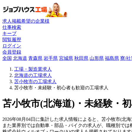
求人掲載希望の企業様
仕事検索
キープ
閲覧履歴
ログイン
会員登録
全国
北海道
青森県
岩手県
宮城県
秋田県
山形県
福島県
寮/
工場・製造業求人
北海道の工場求人
苫小牧市の工場求人
苫小牧市・未経験・初心者も歓迎の工場求人
苫小牧市(北海道)・未経験・
2026年08月04日に集計した求人情報によると、苫小牧市(北
また業界別では自動車・部品・バイクの求人が、職種別では
株式会社ウィルオブ・ワーク(A)の求人も掲載されておりま