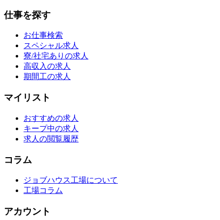
仕事を探す
お仕事検索
スペシャル求人
寮/社宅ありの求人
高収入の求人
期間工の求人
マイリスト
おすすめの求人
キープ中の求人
求人の閲覧履歴
コラム
ジョブハウス工場について
工場コラム
アカウント