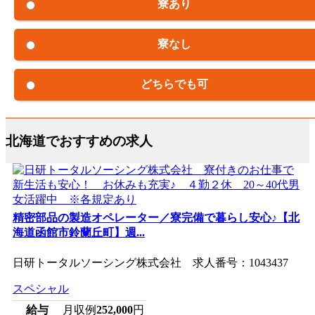
寮あり
寮なし
どちらでも可
北海道でおすすめの求人
精密部品の製造オペレーター／寮完備で暮らし安心♪【北
海道函館市鈴蘭丘町】週...
日研トータルソーシング株式会社 求人番号：1043437
スペシャル
給与
月収例
252,000
円