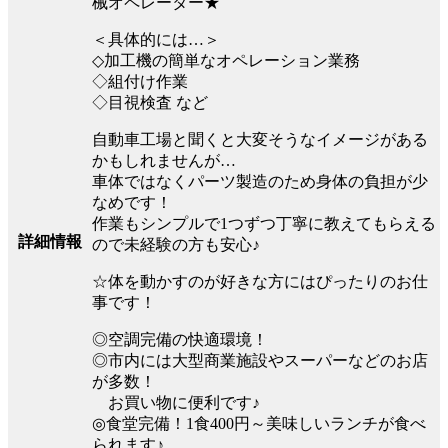
械オペレーター★
＜具体的には…＞
◇加工機の簡単なオペレーション業務
◇組付け作業
◇目視検査 など
自動車工場と聞くと大変そうなイメージがある
かもしれませんが…
車体ではなくパーツ製造のため身体の負担が少
なめです！
作業もシンプルで1つずつ丁寧に教えてもらえる
詳細情報
ので未経験の方も安心♪
☆体を動かすのが好きな方にはぴったりのお仕
事です！
◎空調完備の快適環境！
◎市内には大型商業施設やスーパーなどのお店
が多数！
お買い物に便利です♪
◎食堂完備！1食400円～美味しいランチが食べ
られます♪