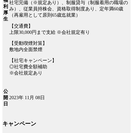
福
社宅完備（※規定あり）、制服貸与（制服着用の職場の
利
み）、従業員持株会、資格取得制度あり、定年満60歳
厚
（再雇用として原則65歳迄就業）
生
【交通費】
上限30,000円まで支給 ※会社規定有り
【受動喫煙対策】
敷地内全面禁煙
【社宅キャンペーン】
◎社宅費全額補助
※会社規定あり
公
2023年 11月 08日
開
日
キャンペーン