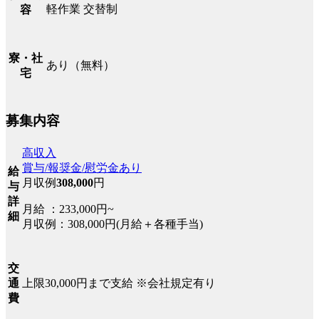
軽作業 交替制
容
寮・社
あり（無料）
宅
募集内容
高収入
賞与/報奨金/慰労金あり
給
月収例
308,000
円
与
詳
月給 ：233,000円~
細
月収例：308,000円(月給＋各種手当)
交
上限30,000円まで支給 ※会社規定有り
通
費