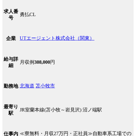
求人番
勇払CL
号
UTエージェント株式会社（関東）
企業
給与詳
月収例
308,000
円
細
北海道
苫小牧市
勤務地
最寄り
JR室蘭本線(苫小牧～岩見沢) 沼ノ端駅
駅
≪寮無料・月収27万円・正社員≫自動車系工場での
仕事内