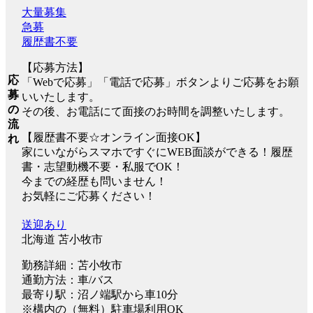
大量募集
急募
履歴書不要
【応募方法】
応
「Webで応募」「電話で応募」ボタンよりご応募をお願
募
いいたします。
の
その後、お電話にて面接のお時間を調整いたします。
流
【履歴書不要☆オンライン面接OK】
れ
家にいながらスマホですぐにWEB面談ができる！履歴
書・志望動機不要・私服でOK！
今までの経歴も問いません！
お気軽にご応募ください！
送迎あり
北海道 苫小牧市
勤務詳細：苫小牧市
通勤方法：車/バス
最寄り駅：沼ノ端駅から車10分
※構内の（無料）駐車場利用OK