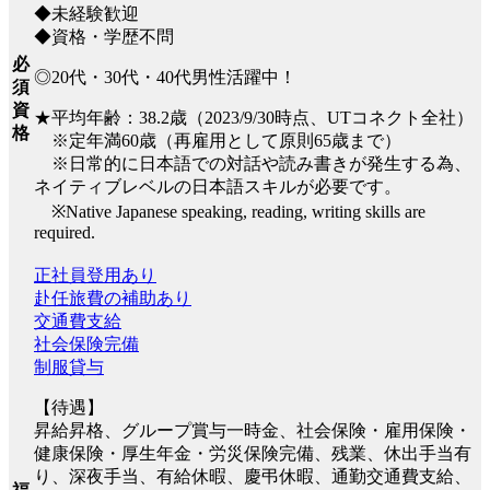
◆未経験歓迎
◆資格・学歴不問
必
◎20代・30代・40代男性活躍中！
須
資
★平均年齢：38.2歳（2023/9/30時点、UTコネクト全社）
格
※定年満60歳（再雇用として原則65歳まで）
※日常的に日本語での対話や読み書きが発生する為、
ネイティブレベルの日本語スキルが必要です。
※Native Japanese speaking, reading, writing skills are
required.
正社員登用あり
赴任旅費の補助あり
交通費支給
社会保険完備
制服貸与
【待遇】
昇給昇格、グループ賞与一時金、社会保険・雇用保険・
健康保険・厚生年金・労災保険完備、残業、休出手当有
り、深夜手当、有給休暇、慶弔休暇、通勤交通費支給、