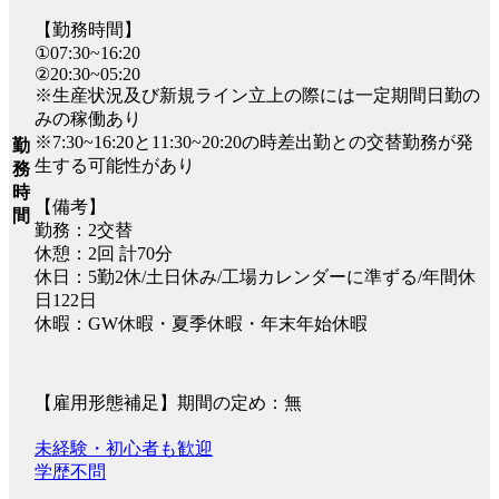
【勤務時間】
①07:30~16:20
②20:30~05:20
※生産状況及び新規ライン立上の際には一定期間日勤の
みの稼働あり
※7:30~16:20と11:30~20:20の時差出勤との交替勤務が発
勤
生する可能性があり
務
時
【備考】
間
勤務：2交替
休憩：2回 計70分
休日：5勤2休/土日休み/工場カレンダーに準ずる/年間休
日122日
休暇：GW休暇・夏季休暇・年末年始休暇
【雇用形態補足】期間の定め：無
未経験・初心者も歓迎
学歴不問