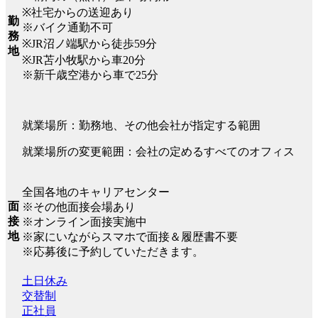
※社宅からの送迎あり
勤
※バイク通勤不可
務
※JR沼ノ端駅から徒歩59分
地
※JR苫小牧駅から車20分
※新千歳空港から車で25分
就業場所：勤務地、その他会社が指定する範囲
就業場所の変更範囲：会社の定めるすべてのオフィス
全国各地のキャリアセンター
面
※その他面接会場あり
接
※オンライン面接実施中
地
※家にいながらスマホで面接＆履歴書不要
※応募後に予約していただきます。
土日休み
交替制
正社員